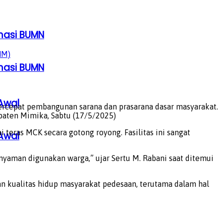
rmasi BUMN
NM)
rmasi BUMN
Awal
epat pembangunan sarana dan prasarana dasar masyarakat.
paten Mimika, Sabtu (17/5/2025)
eras MCK secara gotong royong. Fasilitas ini sangat
Awal
 nyaman digunakan warga,” ujar Sertu M. Rabani saat ditemui
kualitas hidup masyarakat pedesaan, terutama dalam hal