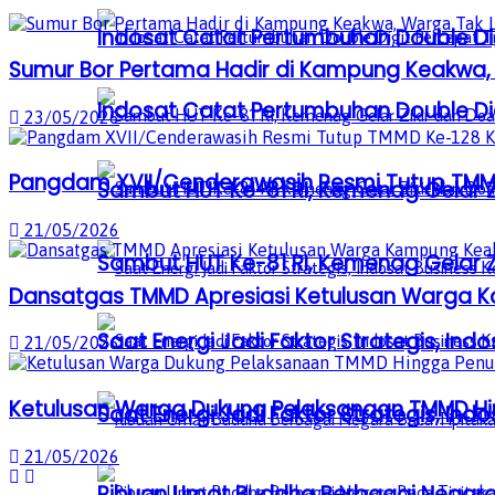
Indosat Catat Pertumbuhan Double Dig
Sumur Bor Pertama Hadir di Kampung Keakwa, 
Indosat Catat Pertumbuhan Double Dig
23/05/2026
Pangdam XVII/Cenderawasih Resmi Tutup TMM
Sambut HUT Ke-81 RI, Kemenag Gelar 
21/05/2026
Sambut HUT Ke-81 RI, Kemenag Gelar 
Dansatgas TMMD Apresiasi Ketulusan Warga
Saat Energi Jadi Faktor Strategis, Indo
21/05/2026
Ketulusan Warga Dukung Pelaksanaan TMMD H
Saat Energi Jadi Faktor Strategis, Indo
21/05/2026
Ribuan Umat Buddha Berbagai Negar