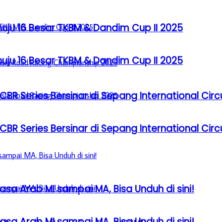
u 16 Besar TKBM & Dandim Cup II 2025
u 16 Besar TKBM & Dandim Cup II 2025
BR Series Bersinar di Sepang International Circ
BR Series Bersinar di Sepang International Circ
sa Arab MI sampai MA, Bisa Unduh di sini!
sa Arab MI sampai MA, Bisa Unduh di sini!