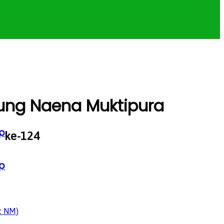
ng Naena Muktipura
p
 ke-124
p