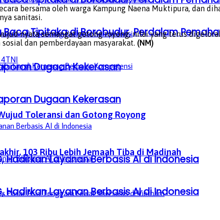
ecara bersama oleh warga Kampung Naena Muktipura, dan diha
ya sanitasi.
a Baca Tipitaka di Borobudur, Perdalam Pem
wujud nyata semangat gotong royong, nilai yang terus digelo
sosial dan pemberdayaan masyarakat.
(NM)
24
TNI
aporan Dugaan Kekerasan
aporan Dugaan Kekerasan
, Wujud Toleransi dan Gotong Royong
khir, 103 Ribu Lebih Jemaah Tiba di Madinah
, Hadirkan Layanan Berbasis AI di Indonesia
, Hadirkan Layanan Berbasis AI di Indonesia