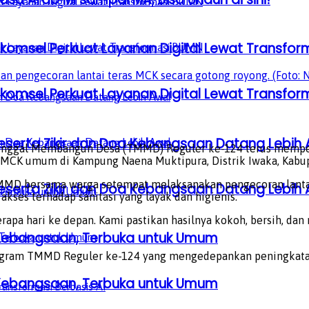
lkomsel Perkuat Layanan Digital Lewat Transfo
 pengecoran lantai teras MCK secara gotong royong. (Foto: 
lkomsel Perkuat Layanan Digital Lewat Transfo
serta Zikir dan Doa Kebangsaan Datang Lebih 
nggal Membangun Desa (TMMD) Reguler ke-124 terus memperc
as MCK umum di Kampung Naena Muktipura, Distrik Iwaka, Kabu
MMD bersama warga setempat melaksanakan pengecoran lantai t
serta Zikir dan Doa Kebangsaan Datang Lebih 
kses terhadap sanitasi yang layak dan higienis.
rapa hari ke depan. Kami pastikan hasilnya kokoh, bersih, dan
a Kebangsaan, Terbuka untuk Umum
ogram TMMD Reguler ke-124 yang mengedepankan peningkatan 
a Kebangsaan, Terbuka untuk Umum