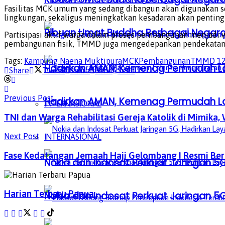
Fasilitas MCK umum yang sedang dibangun akan digunakan s
lingkungan, sekaligus meningkatkan kesadaran akan pentingn
Ribuan Umat Buddha Berbagai Negar
Partisipasi aktif warga dalam proses pembangunan menjadi 
pembangunan fisik, TMMD juga mengedepankan pendekatan 
Tags:
Kampung Naena Muktipura
MCK
Pembangunan
TMMD 1
Hadirkan AMAN, Kemenag Permudah L
Share
Tweet
Share
Send
Send
Previous Post
Hadirkan AMAN, Kemenag Permudah L
INTERNASIONAL
TNI dan Warga Rehabilitasi Gereja Katolik di Mimika
INTERNASIONAL
Next Post
Fase Kedatangan Jemaah Haji Gelombang I Resmi Bera
Nokia dan Indosat Perkuat Jaringan 5G
Harian Terbaru Papua
Nokia dan Indosat Perkuat Jaringan 5G