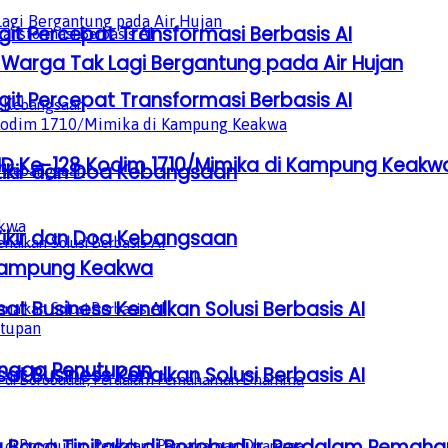
it Percepat Transformasi Berbasis AI
Warga Tak Lagi Bergantung pada Air Hujan
it Percepat Transformasi Berbasis AI
D Ke-128 Kodim 1710/Mimika di Kampung Keakw
Zikir dan Doa Kebangsaan
Zikir dan Doa Kebangsaan
 Kampung Keakwa
sat Business Kenalkan Solusi Berbasis AI
ingga Penutupan
sat Business Kenalkan Solusi Berbasis AI
a Baca Tipitaka di Borobudur, Perdalam Pem