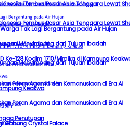
donesia Tembus Pasar Asia Tenggara Lewat Sh
donesia Tembus Pasar Asia Tenggara Lewat Sh
Warga Tak Lagi Bergantung pada Air Hujan
gkungan Menyimpang dari Tujuan Ibadah
D Ke-128 Kodim 1710/Mimika di Kampung Keakw
gkungan Menyimpang dari Tujuan Ibadah
laskan Peran Agama dan Kemanusiaan di Era AI
 Kampung Keakwa
laskan Peran Agama dan Kemanusiaan di Era AI
ingga Penutupan
gi Gabung Crystal Palace