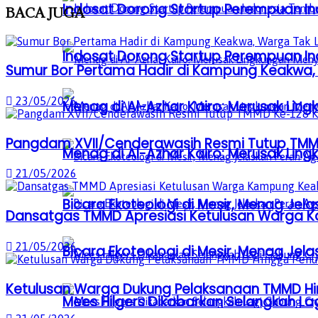
Indosat Dorong Startup Perempuan In
BACA
JUGA
Indosat Dorong Startup Perempuan In
Sumur Bor Pertama Hadir di Kampung Keakwa, 
23/05/2026
Menag di Al-Azhar Kairo: Merusak Lin
Pangdam XVII/Cenderawasih Resmi Tutup TMM
Menag di Al-Azhar Kairo: Merusak Lin
21/05/2026
Bicara Ekoteologi di Mesir, Menag Je
Dansatgas TMMD Apresiasi Ketulusan Warga
21/05/2026
Bicara Ekoteologi di Mesir, Menag Je
Ketulusan Warga Dukung Pelaksanaan TMMD H
Mees Hilgers Dikabarkan Selangkah La