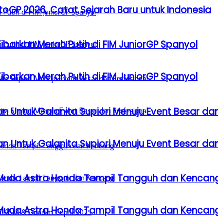
GP 2026, Catat Sejarah Baru untuk Indonesia
barkan Merah Putih di FIM JuniorGP Spanyol
barkan Merah Putih di FIM JuniorGP Spanyol
n Untuk Galanita Supiori Menuju Event Besar dan
n Untuk Galanita Supiori Menuju Event Besar dan
 Muda Astra Honda Tampil Tangguh dan Kencan
 Muda Astra Honda Tampil Tangguh dan Kencan