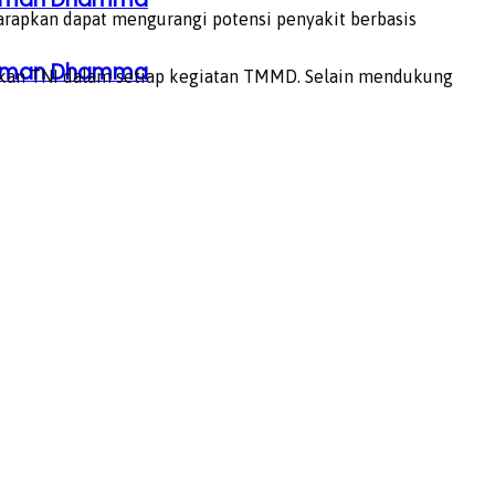
rapkan dapat mengurangi potensi penyakit berbasis
ahaman Dhamma
rakan TNI dalam setiap kegiatan TMMD. Selain mendukung