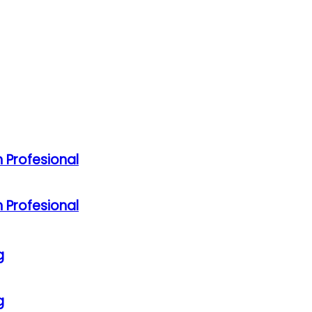
 Profesional
 Profesional
g
g