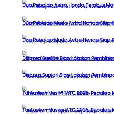
Dua Pebalap Astra Honda Tembus Moto
Dua Pebalap Muda Astra Honda Siap Ki
Dua Pebalap Muda Astra Honda Siap Ki
Dispora Supiori Siap Lakukan Pembinaa
Dispora Supiori Siap Lakukan Pembinaa
Tuntaskan Musim IATC 2025, Pebalap
Tuntaskan Musim IATC 2025, Pebalap