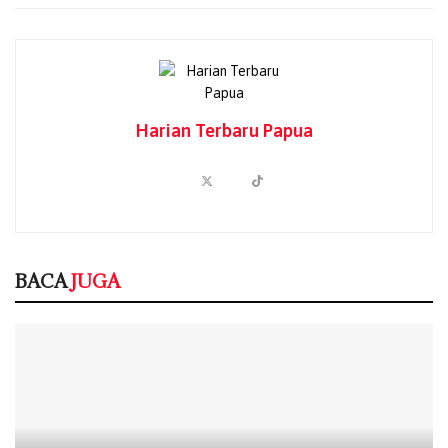
06/08/2026
GKI Tanah Merah Buka Dapur Kemanusiaan
untuk Korban Dugaan Keracunan MBG,
Desak Program Dihentikan Sementara
06/08/2026
Harian Terbaru Papua
DPRK Jayapura: Jika Lalai Hingga Ratusan
Anak Keracunan, Dapur MBG Wajib Ditutup!
06/08/2026
Yayasan KISP Buka Suara Soal Dugaan
Keracunan MBG, Operasional Dapur
Dihentikan Sementara
BACA
JUGA
05/08/2026
Dalam proses evakuasi, petugas menggunakan alat
seadanya untuk memotong serta menyingkirkan batang