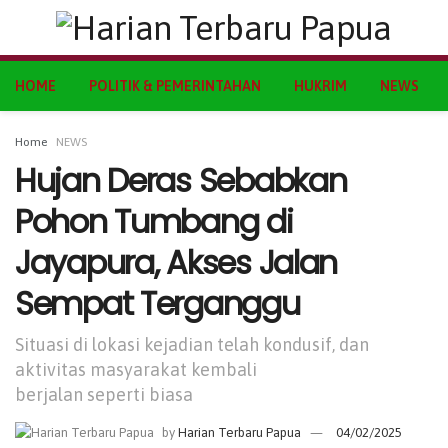
HOME
POLITIK & PEMERINTAHAN
HUKRIM
NEWS
Home
NEWS
Hujan Deras Sebabkan
Pohon Tumbang di
Jayapura, Akses Jalan
Sempat Terganggu
Situasi di lokasi kejadian telah kondusif, dan
aktivitas masyarakat kembali
berjalan seperti biasa
by
Harian Terbaru Papua
04/02/2025