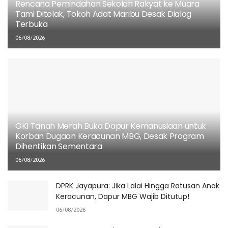
Rencana Pemindahan Sekolah Rakyat ke Muara
pohon yang melintang di jalan. Upaya tersebut
Tami Ditolak, Tokoh Adat Maribu Desak Dialog
Terbuka
berlangsung selama kurang lebih sejam hingga akhirnya
akses jalan kembali normal.
06/08/2026
Kapolres juga mengimbau masyarakat untuk selalu
berhati-hati saat cuaca ekstrem dan segera melaporkan
kejadian darurat kepada pihak kepolisian.
“Kami siap memberikan bantuan kapan saja demi
keselamatan dan kenyamanan bersama,” tambahnya.
GKI Tanah Merah Buka Dapur Kemanusiaan untuk
Korban Dugaan Keracunan MBG, Desak Program
Situasi di lokasi kejadian telah kondusif, dan aktivitas
Dihentikan Sementara
masyarakat kembali berjalan seperti biasa.
(Redaksi)
06/08/2026
Tags:
Hujan Deras
Kabupaten Jayapura
Longsor
DPRK Jayapura: Jika Lalai Hingga Ratusan Anak
Pohon Tumbang
Keracunan, Dapur MBG Wajib Ditutup!
06/08/2026