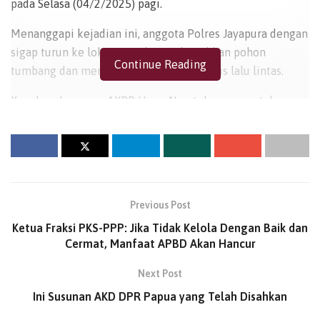
pada Selasa (04/2/2025) pagi.
Menanggapi kejadian ini, anggota Polres Jayapura dengan
sigap turun ke lokasi untuk membersihkan pohon
Continue Reading
tumbang dan memastikan kelancaran arus lalu lintas.
Kapolres Jayapura, AKBP Umar Nasatekay mengatakan
bahwa pihaknya segera mengerahkan personel begitu
menerima laporan dari masyarakat.
“Kami bergerak cepat untuk membersihkan pohon
tumbang guna menghindari kemacetan dan potensi
kecelakaan,” ujarnya.
Previous Post
Ketua Fraksi PKS-PPP: Jika Tidak Kelola Dengan Baik dan
BACA
JUGA
Cermat, Manfaat APBD Akan Hancur
Rencana Pemindahan Sekolah Rakyat ke
Next Post
Muara Tami Ditolak, Tokoh Adat Maribu
Ini Susunan AKD DPR Papua yang Telah Disahkan
Desak Dialog Terbuka