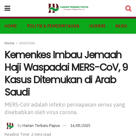
HOME
POLITIK & PEMERINTAHAN
HUKRIM
NEWS
Home
NASIONAL
Kemenkes Imbau Jemaah
Haji Waspadai MERS-CoV, 9
Kasus Ditemukan di Arab
Saudi
MERS-CoV adalah infeksi pernapasan serius yang
disebabkan oleh virus corona.
by
Harian Terbaru Papua
16/05/2025
Reading Time: 2 mins read