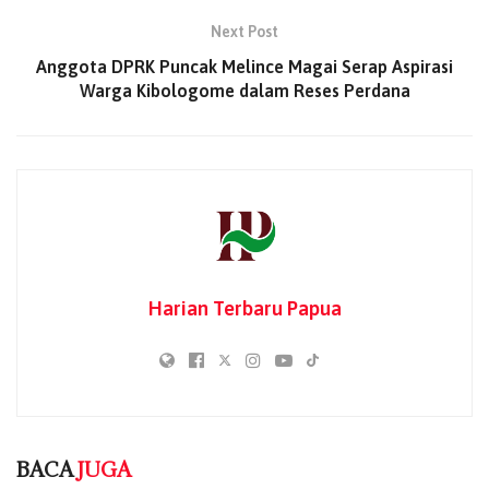
Kepala Bidang Kesehatan Panitia Penyelenggara Ibadah
Next Post
Haji (PPIH) Arab Saudi di Klinik Kesehatan Haji Indonesia
Anggota DPRK Puncak Melince Magai Serap Aspirasi
(KKHI) Makkah, Rabu (15/5/2025).
Warga Kibologome dalam Reses Perdana
Imran menjelaskan bahwa MERS-CoV adalah infeksi
pernapasan serius yang disebabkan oleh virus corona.
Penularannya bisa terjadi melalui kontak erat dengan
hewan terinfeksiterutama unta atau dari manusia ke
manusia lewat droplet pernapasan.
BACA
JUGA
Harian Terbaru Papua
Zankore by Indosat Siap Layani Kawasan Asia
Pasifik dengan Infrastruktur AI Canggih
07/08/2026
Kinerja Humas Diapresiasi, Kemenag Raih
Popular Government Institutions Award 2026
BACA
JUGA
06/08/2026