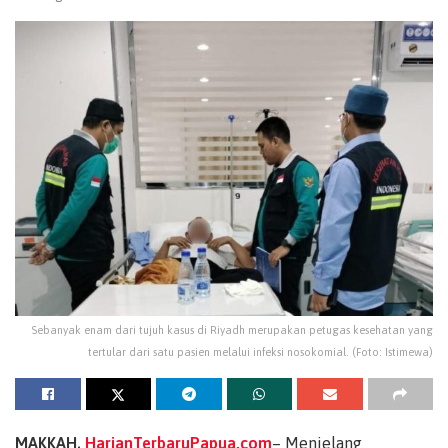
Sebanyak enam dari tujuh kasus di Riyadh merupakan petugas kesehatan yang
tertular dari satu pasien melalui infeksi nosokomial. (Foto: Istimewa)
MAKKAH,
HarianTerbaruPapua.com
– Menjelang