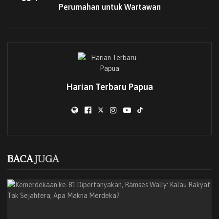
untuk bahu-membahu membangun daerah yang lebih
Perumahan untuk Wartawan
sejahtera.
Baik Gubernur John Tabo maupun Wakil Gubernur Ones
Pahabol menyampaikan rasa syukur atas antusiasme
ribuan masyarakat yang hadir dalam pesta rakyat
tersebut. “Kami sangat berbahagia atas semangat ribuan
rakyat yang telah menghadiri momentum pesta rakyat
Harian Terbaru Papua
makan bersama,” kata Gubernur.
BACA
JUGA
Kemerdekaan ke-81 Dipertanyakan, Ramses
Wally: Kalau Rakyat Tak Sejahtera, Apa
BACA
JUGA
Makna Merdeka?
08/08/2026
Rencana Pemindahan Sekolah Rakyat ke
Muara Tami Ditolak, Tokoh Adat Maribu
Desak Dialog Terbuka