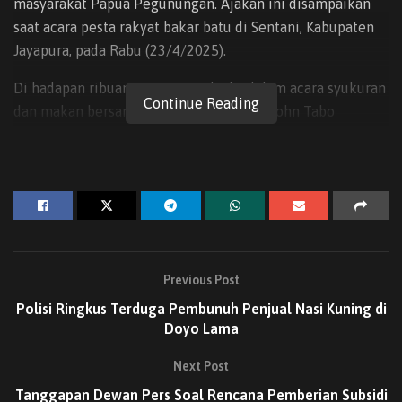
masyarakat Papua Pegunungan. Ajakan ini disampaikan
saat acara pesta rakyat bakar batu di Sentani, Kabupaten
Jayapura, pada Rabu (23/4/2025).
Di hadapan ribuan warga yang hadir dalam acara syukuran
Continue Reading
dan makan bersama tersebut, Gubernur John Tabo
menekankan bahwa perbedaan yang mungkin timbul
selama Pilgub kini harus ditinggalkan. “Pertandingan
sudah selesai dan sekarang kita harus bersatu, karena kita
adalah satu bapa, satu ibu, satu nene, satu tete, dan Yesus
hanya satu, tak ada lagi Tuhan yang lain,” ujarnya.
Gubernur John Tabo juga menyampaikan bahwa persatuan
Previous Post
adalah kunci utama untuk memajukan Papua
Polisi Ringkus Terduga Pembunuh Penjual Nasi Kuning di
Pegunungan. “Kita harus meninggalkan ego dan
Doyo Lama
perbedaan, serta bekerja sama untuk membangun Papua
Pegunungan yang lebih baik,” tegasnya. Beliau berharap
Next Post
pesan damai ini dapat mendorong seluruh masyarakat
Tanggapan Dewan Pers Soal Rencana Pemberian Subsidi