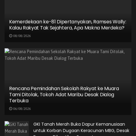
06/08/2026
GKI Tanah Merah Buka Dapur Kemanusiaan
Kemerdekaan ke-81 Dipertanyakan, Ramses Wally:
untuk Korban Dugaan Keracunan MBG,
Kalau Rakyat Tak Sejahtera, Apa Makna Merdeka?
Desak Program Dihentikan Sementara
08/08/2026
06/08/2026
DPRK Jayapura: Jika Lalai Hingga Ratusan
Anak Keracunan, Dapur MBG Wajib Ditutup!
06/08/2026
Rencana Pemindahan Sekolah Rakyat ke Muara
Tami Ditolak, Tokoh Adat Maribu Desak Dialog
Terbuka
Gubernur John menjelaskan bahwa acara ini merupakan
wujud syukur bersama masyarakat Papua Pegunungan
06/08/2026
yang berada di Jayapura. Selain itu, mereka juga
GKI Tanah Merah Buka Dapur Kemanusiaan
memohon doa dan dukungan dari seluruh pihak dalam
untuk Korban Dugaan Keracunan MBG, Desak
menjalankan kepemimpinan mereka. “Kami memulai