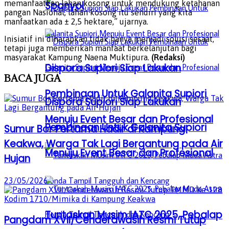
memanfaatkan lahan kosong untuk mendukung ketahanan
Spanyol
pangan Nasional, lahan kosong itu sendiri yang kita
manfaatkan ada ± 2,5 hektare,” ujarnya.
Inisiatif ini diharapkan tidak hanya menjadi solusi sesaat,
tetapi juga memberikan manfaat berkelanjutan bagi
masyarakat Kampung Naena Muktipura.
(Redaksi)
Dispora Supiori Siap Lakukan
BACA
JUGA
Pembinaan Untuk Galanita Supiori
Dispora Supiori Siap Lakukan
Menuju Event Besar dan Profesional
Pembinaan Untuk Galanita Supiori
Sumur Bor Pertama Hadir di Kampung
Keakwa, Warga Tak Lagi Bergantung pada Air
Menuju Event Besar dan Profesional
Hujan
23/05/2026
Tuntaskan Musim IATC 2025, Pebalap
Pangdam XVII/Cenderawasih Resmi Tutup