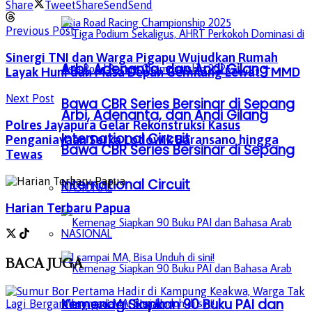
Share
Tweet
Share
Send
Send
Previous Post
Sinergi TNI dan Warga Pigapu Wujudkan Rumah
Arbi, Adenanta, dan Andi Gilang
Layak Huni dan Masa Depan Gemilang Lewat TMMD
Next Post
Bawa CBR Series Bersinar di Sepang
Arbi, Adenanta, dan Andi Gilang
Polres Jayapura Gelar Rekonstruksi Kasus
International Circuit
Penganiayaan Serka Lodowik Baransano hingga
Bawa CBR Series Bersinar di Sepang
Tewas
International Circuit
NASIONAL
Harian Terbaru Papua
NASIONAL
BACA
JUGA
Kemenag Siapkan 90 Buku PAI dan