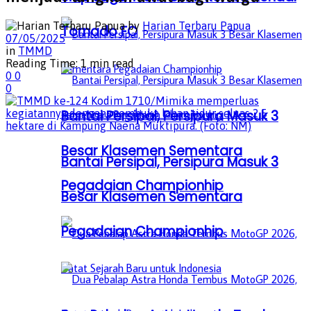
by
Harian Terbaru Papua
Tornado FC
07/05/2025
in
TMMD
Reading Time: 1 min read
0
0
0
Bantai Persipal, Persipura Masuk 3
Besar Klasemen Sementara
Bantai Persipal, Persipura Masuk 3
Pegadaian Championhip
Besar Klasemen Sementara
Pegadaian Championhip