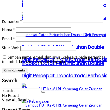
Kebangsaan, Terbuka untuk Umum
1 Agustus di Monas Ada Zikir dan Doa
Kebangsaan, Terbuka untuk Umum
Komentar
*
Nama
*
Email
*
Indosat Catat Pertumbuhan Double
Situs Web
Simpan nama, email, dan situs web saya pada peramban
Digit Percepat Transformasi Berbasis
ini untuk komentar saya berikutnya.
Indosat Catat Pertumbuhan Double
AI
Digit Percepat Transformasi Berbasis
Search
AI
No Result
View All Result
Recent Posts