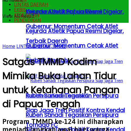
No Result
LINTAS DAERAH
EKBIS
Kejurda Atletik Papua Resmi Digelar,
KESEHATAN
View All Result
PENDIDIKAN
Gubernur: Momentum Cetak Atlet
Kejurda Atletik Papua Resmi Digelar,
Terbaik Daerah
Gubernur: Momentum Cetak Atlet
Home
LINTAS DAERAH
TMMD
Satgas TMMD Kodim
Terbaik Daerah
Mimika Buka Lahan Tidur
untuk Ketahanan Pangan
Ruben Sanadi Tegaskan Persipura
di Papua Tengah
Siap Jaga Tren Positif Kontra Kendal
Ruben Sanadi Tegaskan Persipura
Program TMMD ke-124 ini diharapkan
Tornado FC
menjadi langkah awal bagi warga
Siap Jaga Tren Positif Kontra Kendal