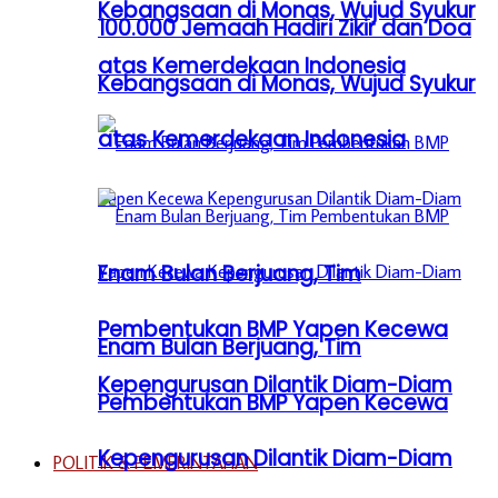
Kebangsaan di Monas, Wujud Syukur
100.000 Jemaah Hadiri Zikir dan Doa
atas Kemerdekaan Indonesia
Kebangsaan di Monas, Wujud Syukur
atas Kemerdekaan Indonesia
Enam Bulan Berjuang, Tim
Pembentukan BMP Yapen Kecewa
Enam Bulan Berjuang, Tim
Kepengurusan Dilantik Diam-Diam
Pembentukan BMP Yapen Kecewa
Kepengurusan Dilantik Diam-Diam
POLITIK & PEMERINTAHAN