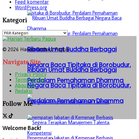
Feed komentar
WordPress.org
Kategori
Kategori
Ribuan Umat Buddha Berbagai
© 2026 Harian Terbaru Papua
Navigate Site
Negara Baca Tipitaka di Borobudur,
Ribuan Umat Buddha Berbagai
Privacy Policy
Perdalam Pemahaman Dhamma
Terms of Use
Negara Baca Tipitaka di Borobudur,
About Us
Redaksi
Perdalam Pemahaman Dhamma
Follow Me
Welcome Back!