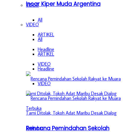
Incar Kiper Muda Argentina
VIDEO
All
VIDEO
ARTIKEL
All
Headline
ARTIKEL
VIDEO
Headline
VIDEO
Rencana Pemindahan Sekolah