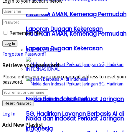
Login to your account below
Hadirkan AMAN, Kemenag Permudah
Laporan Dugaan Kekerasan
Hadirkan AMAN, Kemenag Permudah
Remember Me
Laporan Dugaan Kekerasan
INTERNASIONAL
Forgotten Password?
Retrieve your password
INTERNASIONAL
Please enter your username or email address to reset your
password.
Nokia dan Indosat Perkuat Jaringan
5G, Hadirkan Layanan Berbasis AI di
Log In
Nokia dan Indosat Perkuat Jaringan
Add New Playlist
Indonesia