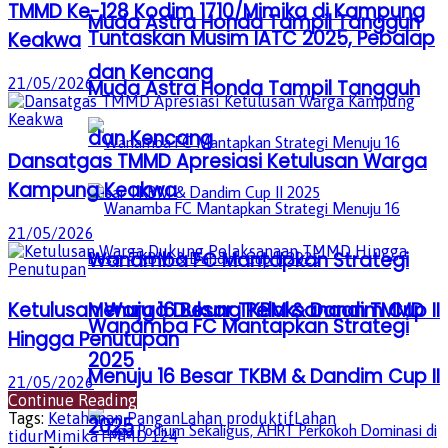
TMMD Ke-128 Kodim 1710/Mimika di Kampung
Muda Astra Honda Tampil Tangguh
Tuntaskan Musim IATC 2025, Pebalap
Keakwa
dan Kencang
21/05/2026
Muda Astra Honda Tampil Tangguh
dan Kencang
Dansatgas TMMD Apresiasi Ketulusan Warga
Kampung Keakwa
21/05/2026
Wanamba FC Mantapkan Strategi
Menuju 16 Besar TKBM & Dandim Cup II
Ketulusan Warga Dukung Pelaksanaan TMMD
Wanamba FC Mantapkan Strategi
Hingga Penutupan
2025
Menuju 16 Besar TKBM & Dandim Cup II
21/05/2026
Continue Reading
Tags:
Ketahanan Pangan
Lahan produktif
Lahan
2025
tidur
Mimika
TMMD 124