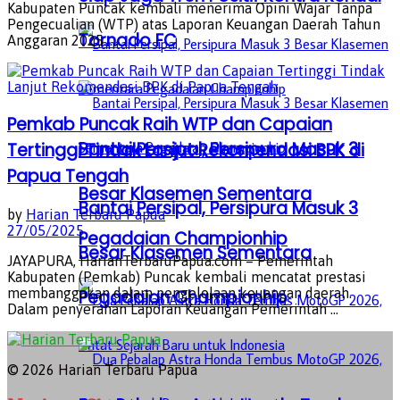
Kabupaten Puncak kembali menerima Opini Wajar Tanpa
Pengecualian (WTP) atas Laporan Keuangan Daerah Tahun
Tornado FC
Anggaran 2025. ...
Pemkab Puncak Raih WTP dan Capaian
Bantai Persipal, Persipura Masuk 3
Tertinggi Tindak Lanjut Rekomendasi BPK di
Papua Tengah
Besar Klasemen Sementara
Bantai Persipal, Persipura Masuk 3
by
Harian Terbaru Papua
27/05/2025
Pegadaian Championhip
Besar Klasemen Sementara
JAYAPURA, HarianTerbaruPapua.com – Pemerintah
Kabupaten (Pemkab) Puncak kembali mencatat prestasi
membanggakan dalam pengelolaan keuangan daerah.
Pegadaian Championhip
Dalam penyerahan Laporan Keuangan Pemerintah ...
© 2026 Harian Terbaru Papua