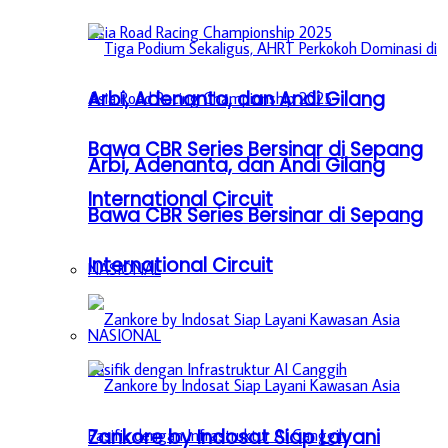
Arbi, Adenanta, dan Andi Gilang
Bawa CBR Series Bersinar di Sepang
Arbi, Adenanta, dan Andi Gilang
International Circuit
Bawa CBR Series Bersinar di Sepang
International Circuit
NASIONAL
NASIONAL
Zankore by Indosat Siap Layani