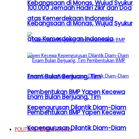
Kebangsaan di Monas, Wujud Syukur
100.000 Jemaah Hadiri Zikir dan Doa
atas Kemerdekaan Indonesia
Kebangsaan di Monas, Wujud Syukur
atas Kemerdekaan Indonesia
Enam Bulan Berjuang, Tim
Pembentukan BMP Yapen Kecewa
Enam Bulan Berjuang, Tim
Kepengurusan Dilantik Diam-Diam
Pembentukan BMP Yapen Kecewa
Kepengurusan Dilantik Diam-Diam
POLITIK & PEMERINTAHAN