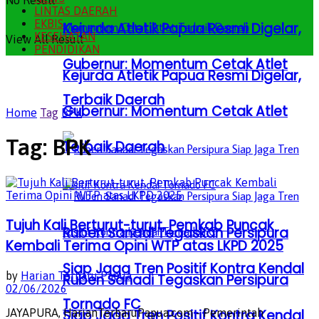
No Result
LINTAS DAERAH
EKBIS
Kejurda Atletik Papua Resmi Digelar,
KESEHATAN
View All Result
PENDIDIKAN
Gubernur: Momentum Cetak Atlet
Kejurda Atletik Papua Resmi Digelar,
Terbaik Daerah
Gubernur: Momentum Cetak Atlet
Home
Tag
BPK
Tag:
BPK
Terbaik Daerah
Tujuh Kali Berturut-turut, Pemkab Puncak
Ruben Sanadi Tegaskan Persipura
Kembali Terima Opini WTP atas LKPD 2025
Siap Jaga Tren Positif Kontra Kendal
by
Harian Terbaru Papua
Ruben Sanadi Tegaskan Persipura
02/06/2026
Tornado FC
Siap Jaga Tren Positif Kontra Kendal
JAYAPURA, HarianTerbaruPapua.com - Pemerintah