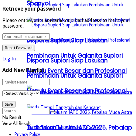
Spanyol
Retrieve your password
Please enter your username or email address to reset your
password.
Dispora Supiori Siap Lakukan
Pembinaan Untuk Galanita Supiori
Log In
Dispora Supiori Siap Lakukan
Menuju Event Besar dan Profesional
Add New Playlist
Pembinaan Untuk Galanita Supiori
Menuju Event Besar dan Profesional
No Result
View All Result
Tuntaskan Musim IATC 2025, Pebalap
Privacy Policy