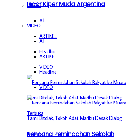
Incar Kiper Muda Argentina
VIDEO
All
VIDEO
ARTIKEL
All
Headline
ARTIKEL
VIDEO
Headline
VIDEO
Rencana Pemindahan Sekolah