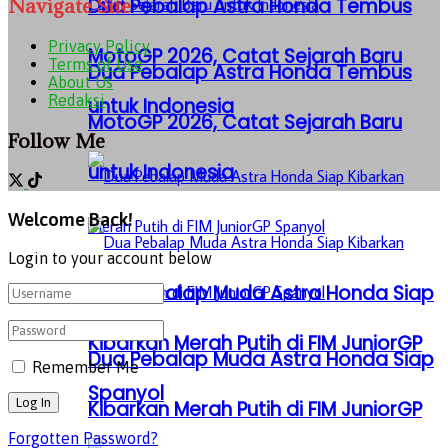
Dua Pebalap Astra Honda Tembus
Navigate Site
Privacy Policy
MotoGP 2026, Catat Sejarah Baru
Terms of Use
Dua Pebalap Astra Honda Tembus
About Us
Redaksi
untuk Indonesia
MotoGP 2026, Catat Sejarah Baru
Follow Me
untuk Indonesia
Welcome Back!
Login to your account below
Dua Pebalap Muda Astra Honda Siap
Kibarkan Merah Putih di FIM JuniorGP
Dua Pebalap Muda Astra Honda Siap
Remember Me
Spanyol
Kibarkan Merah Putih di FIM JuniorGP
Forgotten Password?