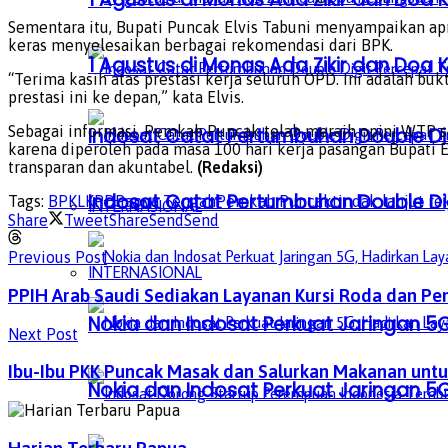
Sementara itu, Bupati Puncak Elvis Tabuni menyampaikan apr
keras menyelesaikan berbagai rekomendasi dari BPK.
1 Agustus di Monas Ada Zikir dan Do
“Terima kasih atas prestasi kerja seluruh OPD. Ini adalah b
prestasi ini ke depan,” kata Elvis.
Sebagai informasi, Pemkab Puncak telah meraih opini WTP s
Indosat Catat Pertumbuhan Double Dig
karena diperoleh pada masa 100 hari kerja pasangan Bupati
transparan dan akuntabel.
(Redaksi)
Indosat Catat Pertumbuhan Double Dig
Tags:
BPK
LKPD
Papua Tengah
Pemkab Puncak
tindak lanjut r
INTERNASIONAL
Share
Tweet
Share
Send
Send
Previous Post
INTERNASIONAL
PPIH Arab Saudi Sediakan Layanan Kursi Roda dan Pe
Nokia dan Indosat Perkuat Jaringan 5G
Next Post
Ibu-Ibu PKK Puncak Masak dan Salurkan Makanan untuk
Nokia dan Indosat Perkuat Jaringan 5G