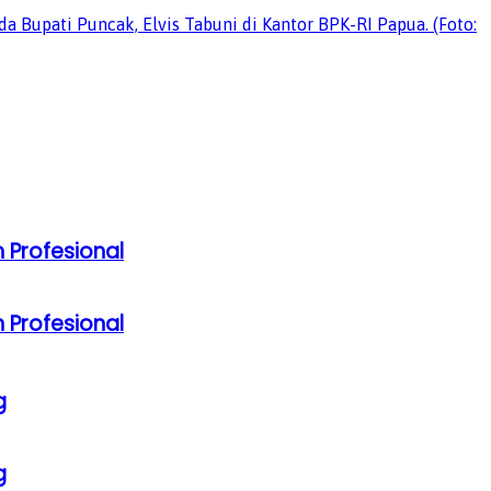
 Profesional
 Profesional
g
g