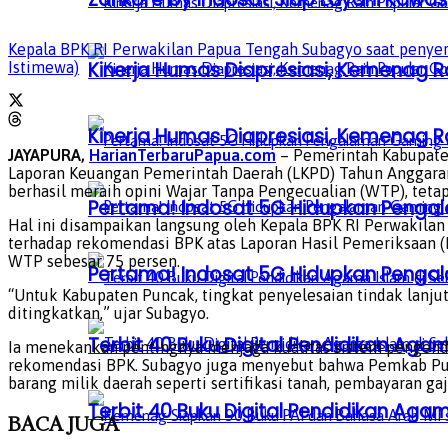
Kepala BPK RI Perwakilan Papua Tengah Subagyo saat penyer
Kinerja Humas Diapresiasi, Kemenag R
Istimewa)
Kinerja Humas Diapresiasi, Kemenag R
JAYAPURA,
HarianTerbaruPapua.com
– Pemerintah Kabupate
Laporan Keuangan Pemerintah Daerah (LKPD) Tahun Anggaran 
berhasil meraih opini Wajar Tanpa Pengecualian (WTP), tetap
Pertama! Indosat 5G Hidupkan Penga
Hal ini disampaikan langsung oleh Kepala BPK RI Perwakila
terhadap rekomendasi BPK atas Laporan Hasil Pemeriksaan
WTP sebesar 75 persen.
Pertama! Indosat 5G Hidupkan Penga
“Untuk Kabupaten Puncak, tingkat penyelesaian tindak lanjut 
ditingkatkan,” ujar Subagyo.
Terbit 40 Buku Digital Pendidikan Agam
Ia menekankan pentingnya menjaga kualitas sistem pengendal
rekomendasi BPK. Subagyo juga menyebut bahwa Pemkab Punc
barang milik daerah seperti sertifikasi tanah, pembayaran ga
Terbit 40 Buku Digital Pendidikan Agam
BACA
JUGA