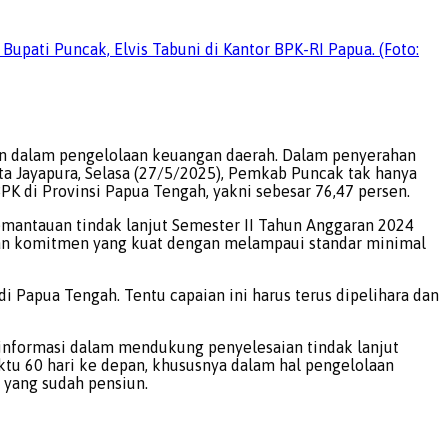
pati Puncak, Elvis Tabuni di Kantor BPK-RI Papua. (Foto:
 dalam pengelolaan keuangan daerah. Dalam penyerahan
a Jayapura, Selasa (27/5/2025), Pemkab Puncak tak hanya
PK di Provinsi Papua Tengah, yakni sebesar 76,47 persen.
emantauan tindak lanjut Semester II Tahun Anggaran 2024
an komitmen yang kuat dengan melampaui standar minimal
di Papua Tengah. Tentu capaian ini harus terus dipelihara dan
 informasi dalam mendukung penyelesaian tindak lanjut
u 60 hari ke depan, khususnya dalam hal pengelolaan
t yang sudah pensiun.