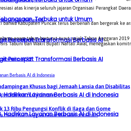
esiasi atas kinerja seluruh jajaran Organisasi Perangkat Dae
a Kebangsaan, Terbuka untuk Umum
ukti bahwa Kabupaten Puncak terus berbenah dan bergerak ke ar
elama enam tahun berturut-turut, sejak Tahun Anggaran 2019 
it Percepat Transformasi Berbasis AI
 Elvis Tabuni dan Wakil Bupati Naftali Awal, menegaskan ko
it Percepat Transformasi Berbasis AI
ekomendasi
WTP
ndampingan Khusus bagi Jemaah Lansia dan Disabilitas
, Hadirkan Layanan Berbasis AI di Indonesia
 13 Ribu Pengungsi Konflik di Ilaga dan Gome
, Hadirkan Layanan Berbasis AI di Indonesia