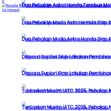
0
Dua Pebalap Astra Honda Tembus Moto
Dua Pebalap Muda Astra Honda Siap Ki
Dua Pebalap Muda Astra Honda Siap Ki
Dispora Supiori Siap Lakukan Pembinaa
Dispora Supiori Siap Lakukan Pembinaa
Tuntaskan Musim IATC 2025, Pebalap
Tuntaskan Musim IATC 2025, Pebalap