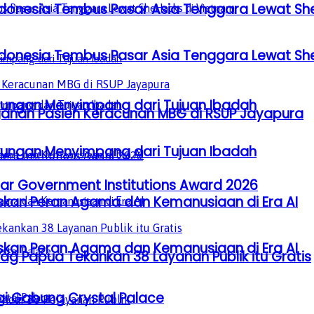
donesia Tembus Pasar Asia Tenggara Lewat Sh
donesia Tembus Pasar Asia Tenggara Lewat Sh
gkungan Menyimpang dari Tujuan Ibadah
anan Pasien Keracunan MBG di RSUP Jayapura
gkungan Menyimpang dari Tujuan Ibadah
lar Government Institutions Award 2026
laskan Peran Agama dan Kemanusiaan di Era AI
laskan Peran Agama dan Kemanusiaan di Era AI
ag Papua Tekankan 38 Layanan Publik itu Gratis
gi Gabung Crystal Palace