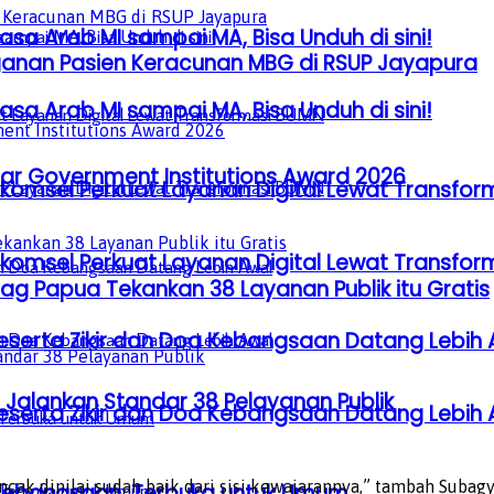
sa Arab MI sampai MA, Bisa Unduh di sini!
anan Pasien Keracunan MBG di RSUP Jayapura
sa Arab MI sampai MA, Bisa Unduh di sini!
lar Government Institutions Award 2026
lkomsel Perkuat Layanan Digital Lewat Transfo
lkomsel Perkuat Layanan Digital Lewat Transfo
ag Papua Tekankan 38 Layanan Publik itu Gratis
serta Zikir dan Doa Kebangsaan Datang Lebih 
alankan Standar 38 Pelayanan Publik
serta Zikir dan Doa Kebangsaan Datang Lebih 
ak dinilai sudah baik dari sisi kewajarannya,” tambah Subagy
a Kebangsaan, Terbuka untuk Umum