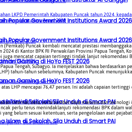
ahan LKPD Pemerintah Kabupaten Puncak tahun 2024, kepada Bu
aih Popular Government Institutions Award 2026
aih Popular Government Institutions Award 2026
n (Pemkab) Puncak kembali mencatat prestasi membanggakan
2024 di Kantor BPK RI Perwakilan Provinsi Papua Tengah, Kot
i juga mencatat capaian tertinggi tindak lanjut rekomendasi B
laman Gaming di HoYo FEST 2026
n Papua Tengah, Subagyo. Ia menjelaskan bahwa berdasarkan p
 (LHP) tahun-tahun sebelumnya, Kabupaten Puncak menunjukk
laman Gaming di HoYo FEST 2026
atas LHP mencapai 76,47 persen. Ini adalah capaian tertinggi 
a Islam di Sekolah, Sila Unduh di Smart PAI
ian internal, data, serta sumber daya manusia dan teknologi
ak perlu terus menindaklanjuti rekomendasi BPK dalam wakt
ji yang belum sesuai ketentuan, serta pengelolaan aset pejaba
a Islam di Sekolah, Sila Unduh di Smart PAI