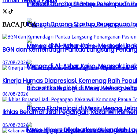
Harian Terbaru Papua
Indosat Dorong Startup Perempuan In
Indosat Dorong Startup Perempuan In
BACA
JUGA
Menag di Al-Azhar Kairo: Merusak Lin
BGN dan Kemendagri Pantau Langsung Penang
07/08/2026
Menag di Al-Azhar Kairo: Merusak Lin
Kinerja Humas Diapresiasi, Kemenag Raih Popu
Bicara Ekoteologi di Mesir, Menag Je
06/08/2026
Bicara Ekoteologi di Mesir, Menag Je
Ikhlas Beramal Jadi Pegangan, Kakanwil Kemen
05/08/2026
Mees Hilgers Dikabarkan Selangkah La