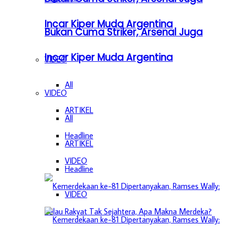
Incar Kiper Muda Argentina
Bukan Cuma Striker, Arsenal Juga
Incar Kiper Muda Argentina
VIDEO
All
VIDEO
ARTIKEL
All
Headline
ARTIKEL
VIDEO
Headline
VIDEO