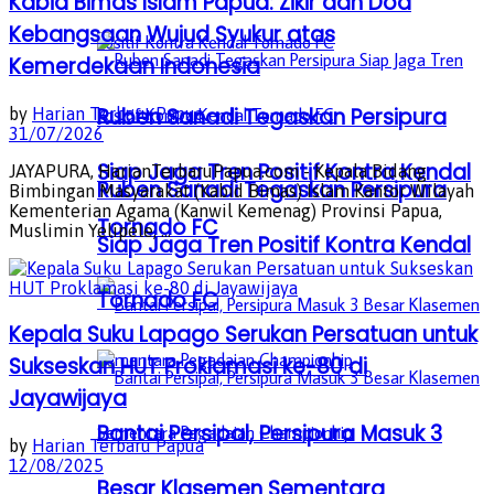
Kabid Bimas Islam Papua: Zikir dan Doa
Kebangsaan Wujud Syukur atas
Kemerdekaan Indonesia
Ruben Sanadi Tegaskan Persipura
by
Harian Terbaru Papua
31/07/2026
Siap Jaga Tren Positif Kontra Kendal
JAYAPURA, HarianTerbaruPapua.com - Kepala Bidang
Ruben Sanadi Tegaskan Persipura
Bimbingan Masyarakat (Kabid Bimas) Islam Kantor Wilayah
Kementerian Agama (Kanwil Kemenag) Provinsi Papua,
Tornado FC
Muslimin Yelipele, ...
Siap Jaga Tren Positif Kontra Kendal
Tornado FC
Kepala Suku Lapago Serukan Persatuan untuk
Sukseskan HUT Proklamasi ke-80 di
Jayawijaya
Bantai Persipal, Persipura Masuk 3
by
Harian Terbaru Papua
12/08/2025
Besar Klasemen Sementara