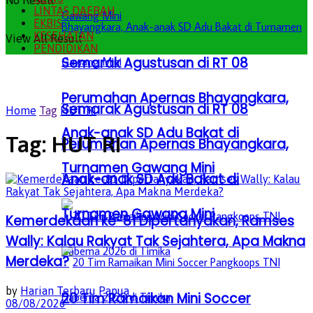
No Result
LINTAS DAERAH
EKBIS
KESEHATAN
View All Result
PENDIDIKAN
Semarak Agustusan di RT 08
Perumahan Apernas Bhayangkara,
Semarak Agustusan di RT 08
Home
Tag
HUT RI
Anak-anak SD Adu Bakat di
Tag:
HUT RI
Perumahan Apernas Bhayangkara,
Turnamen Gawang Mini
Anak-anak SD Adu Bakat di
Turnamen Gawang Mini
Kemerdekaan ke-81 Dipertanyakan, Ramses
Wally: Kalau Rakyat Tak Sejahtera, Apa Makna
Merdeka?
by
Harian Terbaru Papua
20 Tim Ramaikan Mini Soccer
08/08/2026