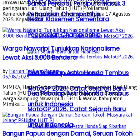
Bantai Persipal, Persipura Masuk 3
JAYAWIJAYA, HarianTerbaruPapua.com – Menjelang
peringatan Hari Ulang Tahun (HUT) Proklamasi
Pegadaian Championhip
Kemerdekaan Republik Indonesia ke-80 pada 17 Agustus
Besar Klasemen Sementara
2025, Kepala Suku ...
Pegadaian Championhip
Warga Nawaripi Tunjukkan Nasionalisme
Lewat Aksi 3.000 Bendera
by
Harian Terbaru Papua
Dua Pebalap Astra Honda Tembus
05/08/2025
MotoGP 2026, Catat Sejarah Baru
MIMIKA, HarianTerbaruPapua.com – Menyambut Hari Ulang
Dua Pebalap Astra Honda Tembus
Tahun (HUT) ke-80 Kemerdekaan Republik Indonesia,
warga Kampung Nawaripi di Distrik Wania, Kabupaten
untuk Indonesia
Mimika, ...
MotoGP 2026, Catat Sejarah Baru
untuk Indonesia
Bangun Papua dengan Damai, Seruan Tokoh