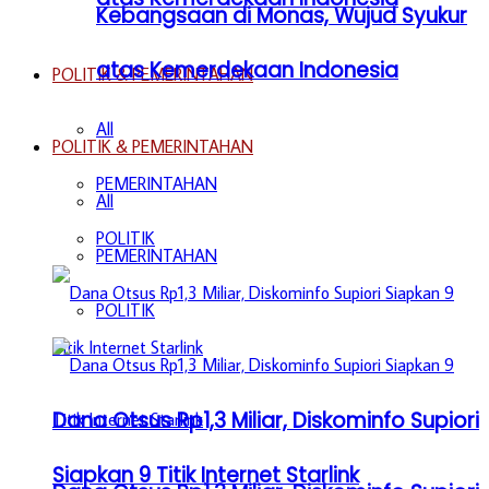
Kebangsaan di Monas, Wujud Syukur
atas Kemerdekaan Indonesia
POLITIK & PEMERINTAHAN
All
POLITIK & PEMERINTAHAN
PEMERINTAHAN
All
POLITIK
PEMERINTAHAN
POLITIK
Dana Otsus Rp1,3 Miliar, Diskominfo Supiori
Siapkan 9 Titik Internet Starlink