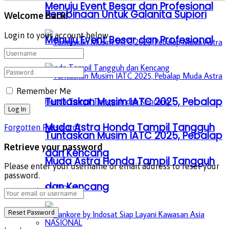
Menuju Event Besar dan Profesional
Pembinaan Untuk Galanita Supiori
Welcome Back!
Login to your account below
Menuju Event Besar dan Profesional
Remember Me
Tuntaskan Musim IATC 2025, Pebalap
Muda Astra Honda Tampil Tangguh
Forgotten Password?
Tuntaskan Musim IATC 2025, Pebalap
Retrieve your password
dan Kencang
Muda Astra Honda Tampil Tangguh
Please enter your username or email address to reset your
password.
dan Kencang
NASIONAL
NASIONAL