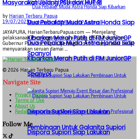
Masyarakat Jelang PSU dan HUT RI
by
Harian Terbaru Papua
Dua Pebalap Muda Astra Honda Siap
19/07/2025
JAYAPURA, HarianTerbaruPapua.com — Menjelang
Kibarkan Merah Putih di FIM JuniorGP
pelaksanaan Pemungutan Suara Ulang (PSU) Pemilihan
Dua Pebalap Muda Astra Honda Siap
Gubernur Provinsi Papua, berbagai tokoh masyarakat mulai
menyuarakan seruan damai ...
Spanyol
Kibarkan Merah Putih di FIM JuniorGP
© 2026 Harian Terbaru Papua
Spanyol
Navigate Site
Privacy Policy
Terms of Use
About Us
Dispora Supiori Siap Lakukan
Redaksi
Follow Me
Pembinaan Untuk Galanita Supiori
Dispora Supiori Siap Lakukan