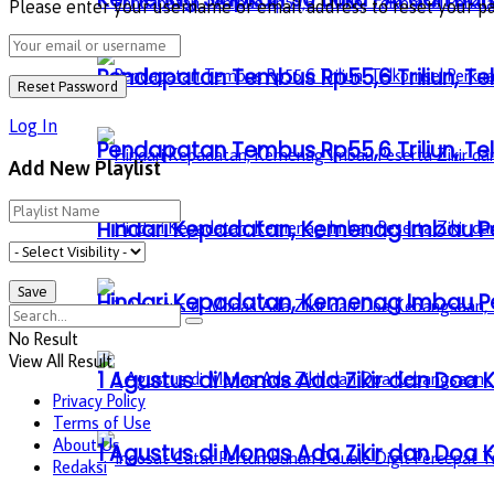
Please enter your username or email address to reset your p
Pendapatan Tembus Rp55,6 Triliun, Te
Log In
Pendapatan Tembus Rp55,6 Triliun, Te
Add New Playlist
Hindari Kepadatan, Kemenag Imbau Pe
Hindari Kepadatan, Kemenag Imbau Pe
No Result
View All Result
1 Agustus di Monas Ada Zikir dan Do
Privacy Policy
Terms of Use
About Us
1 Agustus di Monas Ada Zikir dan Do
Redaksi