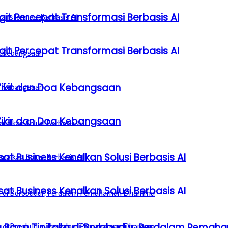
it Percepat Transformasi Berbasis AI
it Percepat Transformasi Berbasis AI
Zikir dan Doa Kebangsaan
Zikir dan Doa Kebangsaan
sat Business Kenalkan Solusi Berbasis AI
sat Business Kenalkan Solusi Berbasis AI
a Baca Tipitaka di Borobudur, Perdalam Pem