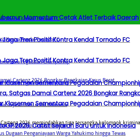
 Gubernur: Momentum Cetak Atlet Terbaik Daerah
 Jaga Tren Positif Kontra Kendal Tornado FC
 Jaga Tren Positif Kontra Kendal Tornado FC
Besar Klasemen Sementara Pegadaian Championhi
ra, Satgas Damai Cartenz 2026 Bongkar Rangka
Besar Klasemen Sementara Pegadaian Championhi
artenz 2026 memindahkan tiga tersangka kelompok kriminal b
GP 2026, Catat Sejarah Baru untuk Indonesia