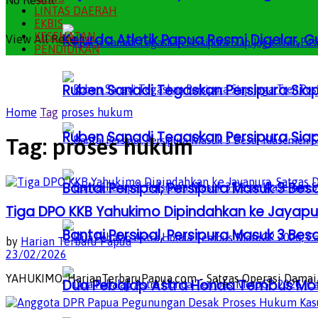
No Result
LINTAS DAERAH
EKBIS
KESEHATAN
Kejurda Atletik Papua Resmi Digelar,
View All Result
PENDIDIKAN
Ruben Sanadi Tegaskan Persipura Siap
Home
Tag
proses hukum
Ruben Sanadi Tegaskan Persipura Siap
Tag:
proses hukum
Bantai Persipal, Persipura Masuk 3 
Tiga DPO KKB Yahukimo Dipindahkan ke Jayapu
Bantai Persipal, Persipura Masuk 3 
by
Harian Terbaru Papua
23/02/2026
YAHUKIMO, HarianTerbaruPapua.com - Satgas Operasi Damai C
Dua Pebalap Astra Honda Tembus Moto