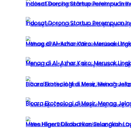
Indosat Dorong Startup Perempuan In
Indosat Dorong Startup Perempuan In
Menag di Al-Azhar Kairo: Merusak Lin
Menag di Al-Azhar Kairo: Merusak Lin
Bicara Ekoteologi di Mesir, Menag Je
Bicara Ekoteologi di Mesir, Menag Je
Mees Hilgers Dikabarkan Selangkah La