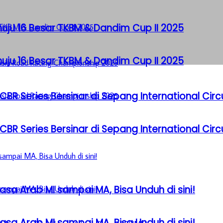
u 16 Besar TKBM & Dandim Cup II 2025
u 16 Besar TKBM & Dandim Cup II 2025
BR Series Bersinar di Sepang International Circ
BR Series Bersinar di Sepang International Circ
sa Arab MI sampai MA, Bisa Unduh di sini!
sa Arab MI sampai MA, Bisa Unduh di sini!