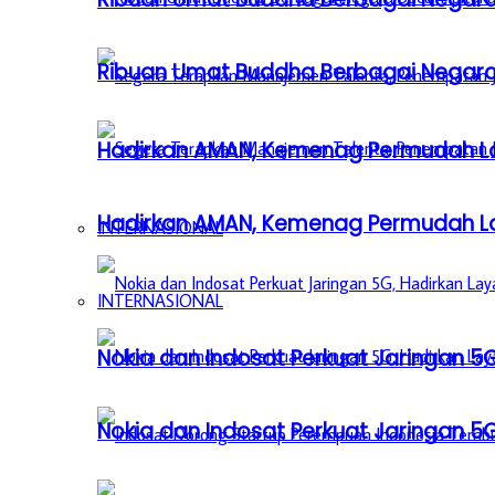
Ribuan Umat Buddha Berbagai Negar
Hadirkan AMAN, Kemenag Permudah L
Hadirkan AMAN, Kemenag Permudah L
INTERNASIONAL
INTERNASIONAL
Nokia dan Indosat Perkuat Jaringan 5G
Nokia dan Indosat Perkuat Jaringan 5G