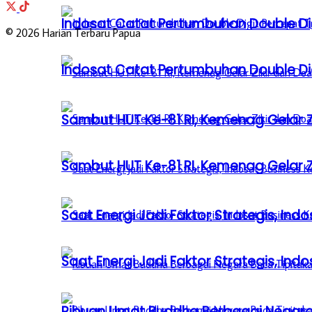
Indosat Catat Pertumbuhan Double Dig
© 2026 Harian Terbaru Papua
Indosat Catat Pertumbuhan Double Dig
Sambut HUT Ke-81 RI, Kemenag Gelar 
Sambut HUT Ke-81 RI, Kemenag Gelar 
Saat Energi Jadi Faktor Strategis, Indo
Saat Energi Jadi Faktor Strategis, Indo
Ribuan Umat Buddha Berbagai Negar