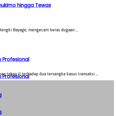
hukimo hingga Tewas
ngki Bayage, mengecam keras dugaan ...
 Profesional
ahap II terhadap dua tersangka kasus transaksi ...
 Profesional
g
g