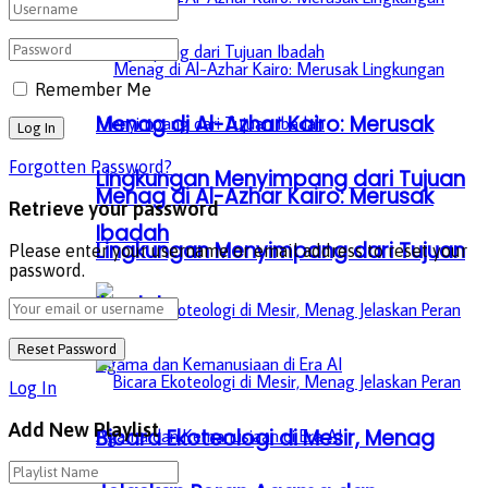
Remember Me
Menag di Al-Azhar Kairo: Merusak
Forgotten Password?
Lingkungan Menyimpang dari Tujuan
Menag di Al-Azhar Kairo: Merusak
Retrieve your password
Ibadah
Lingkungan Menyimpang dari Tujuan
Please enter your username or email address to reset your
password.
Ibadah
Log In
Add New Playlist
Bicara Ekoteologi di Mesir, Menag