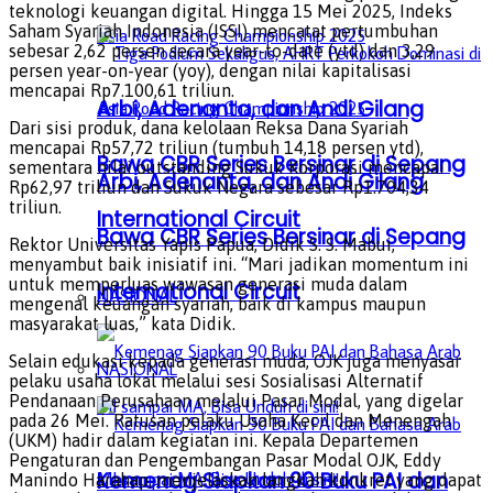
teknologi keuangan digital. Hingga 15 Mei 2025, Indeks
Saham Syariah Indonesia (ISSI) mencatat pertumbuhan
sebesar 2,62 persen secara year-to-date (ytd) dan 3,29
persen year-on-year (yoy), dengan nilai kapitalisasi
mencapai Rp7.100,61 triliun.
Arbi, Adenanta, dan Andi Gilang
Dari sisi produk, dana kelolaan Reksa Dana Syariah
mencapai Rp57,72 triliun (tumbuh 14,18 persen ytd),
Bawa CBR Series Bersinar di Sepang
sementara nilai outstanding Sukuk Korporasi mencapai
Arbi, Adenanta, dan Andi Gilang
Rp62,97 triliun dan Sukuk Negara sebesar Rp1.704,34
triliun.
International Circuit
Bawa CBR Series Bersinar di Sepang
Rektor Universitas Yapis Papua, Didik S. S. Mabui,
menyambut baik inisiatif ini. “Mari jadikan momentum ini
untuk memperluas wawasan generasi muda dalam
International Circuit
NASIONAL
mengenal keuangan syariah, baik di kampus maupun
masyarakat luas,” kata Didik.
Selain edukasi kepada generasi muda, OJK juga menyasar
NASIONAL
pelaku usaha lokal melalui sesi Sosialisasi Alternatif
Pendanaan Perusahaan melalui Pasar Modal, yang digelar
pada 26 Mei. Ratusan pelaku Usaha Kecil dan Menengah
(UKM) hadir dalam kegiatan ini. Kepala Departemen
Pengaturan dan Pengembangan Pasar Modal OJK, Eddy
Kemenag Siapkan 90 Buku PAI dan
Manindo Harahap, menjelaskan langkah konkret yang dapat