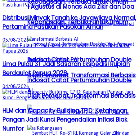
Kebangsaan, Terbuka untuk Umum
1 Agustus di Monas Ada Zikir dan Doa
Distribusi Minyak Tanah ke Jayawijaya Normal,
Kebangsaan, Terbuka untuk Umum
Pertamina Pastikan Pasokan Aman
05/08/2026
Indosat Catat Pertumbuhan Double
Lima Pulau 3T Jadi Sasaran Ekspedisi Rupiah
Berdaulat Papua 2026
Digit Percepat Transformasi Berbasis
Indosat Catat Pertumbuhan Double
04/08/2026
AI
Digit Percepat Transformasi Berbasis
HLM dan Capacity Building TPID: Ketahanan
AI
Pangan Jadi Kunci Pengendalian Inflasi Biak
Numfor