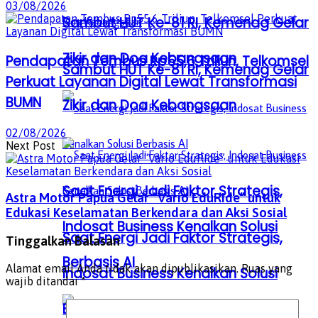
03/08/2026
Sambut HUT Ke-81 RI, Kemenag Gelar
Zikir dan Doa Kebangsaan
Pendapatan Tembus Rp55,6 Triliun, Telkomsel
Sambut HUT Ke-81 RI, Kemenag Gelar
Perkuat Layanan Digital Lewat Transformasi
BUMN
Zikir dan Doa Kebangsaan
02/08/2026
Next Post
Saat Energi Jadi Faktor Strategis,
Astra Motor Papua Gelar “Vario EduRide” untuk
Edukasi Keselamatan Berkendara dan Aksi Sosial
Indosat Business Kenalkan Solusi
Saat Energi Jadi Faktor Strategis,
Tinggalkan Balasan
Berbasis AI
Alamat email Anda tidak akan dipublikasikan.
Ruas yang
Indosat Business Kenalkan Solusi
wajib ditandai
*
Berbasis AI