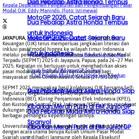
Dua Pebalap Astra Honda Tembus
Kepala Departemen Pengaturan dan Pengembangan Pasar
Modal OJK, Eddy Manindo. (Foto: Istimewa)
MotoGP 2026, Catat Sejarah Baru
Dua Pebalap Astra Honda Tembus
untuk Indonesia
MotoGP 2026, Catat Sejarah Baru
JAYAPURA,
HarianTerbaruPapua.com
– Otoritas Jasa
Keuangan (OJK) terus memperluas jangkauan literasi dan
inklusi pasar modal hingga ke wilayah timur Indonesia
untuk Indonesia
melalui penyelenggaraan Sosialisasi Edukasi Pasar Modal
Terpadu (SEPMT) 2025 di Jayapura, Papua, pada 26–27 Mei
2025. Kegiatan ini bertujuan untuk menghadirkan akses
pasar modal yang merata dan berkelanjutan bagi
masyarakat Bumi Cenderawasih, Selasa (27/5/2025).
SEPMT 2025 merupakan hasil kolaborasi OJK bersama Self-
Dua Pebalap Muda Astra Honda Siap
Regulatory Organizations (SRO) seperti Bursa Efek
Indonesia (BEI), Kliring Penjaminan Efek Indonesia (KPEI),
dan Kustodian Sentral Efek Indonesia (KSEI), serta mendapat
Kibarkan Merah Putih di FIM JuniorGP
dukungan penuh dari Pemerintah Daerah Papua dan
Dua Pebalap Muda Astra Honda Siap
berbagai pemangku kepentingan lainnya.
Spanyol
Kibarkan Merah Putih di FIM JuniorGP
Universitas Yapis Papua menjadi pusat kegiatan SEPMT,
dengan acara utama berupa Kuliah Umum Pasar Modal
Syariah yang dihadiri langsung oleh Kepala Eksekutif