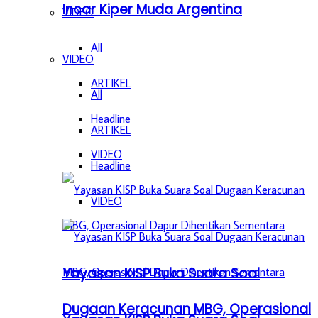
Incar Kiper Muda Argentina
VIDEO
All
VIDEO
ARTIKEL
All
Headline
ARTIKEL
VIDEO
Headline
VIDEO
Yayasan KISP Buka Suara Soal
Dugaan Keracunan MBG, Operasional