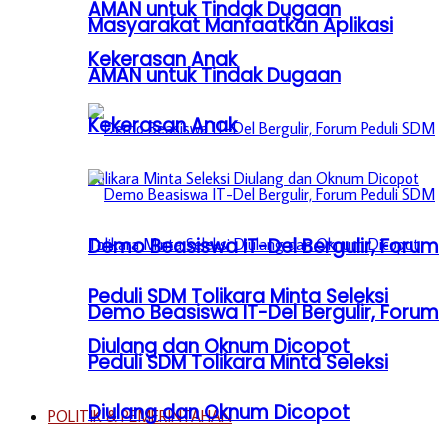
AMAN untuk Tindak Dugaan
Masyarakat Manfaatkan Aplikasi
Kekerasan Anak
AMAN untuk Tindak Dugaan
Kekerasan Anak
Demo Beasiswa IT-Del Bergulir, Forum
Peduli SDM Tolikara Minta Seleksi
Demo Beasiswa IT-Del Bergulir, Forum
Diulang dan Oknum Dicopot
Peduli SDM Tolikara Minta Seleksi
Diulang dan Oknum Dicopot
POLITIK & PEMERINTAHAN