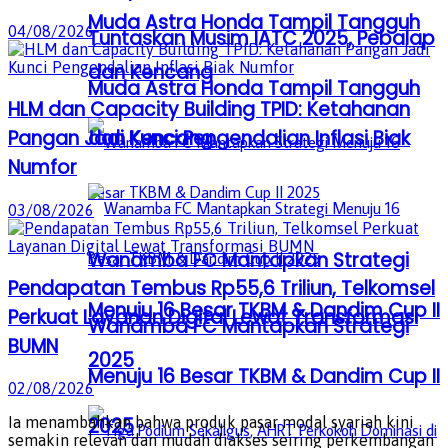
Muda Astra Honda Tampil Tangguh
04/08/2026
Tuntaskan Musim IATC 2025, Pebalap
dan Kencang
Muda Astra Honda Tampil Tangguh
HLM dan Capacity Building TPID: Ketahanan
Pangan Jadi Kunci Pengendalian Inflasi Biak
dan Kencang
Numfor
03/08/2026
Wanamba FC Mantapkan Strategi
Pendapatan Tembus Rp55,6 Triliun, Telkomsel
Menuju 16 Besar TKBM & Dandim Cup II
Perkuat Layanan Digital Lewat Transformasi
Wanamba FC Mantapkan Strategi
BUMN
2025
Menuju 16 Besar TKBM & Dandim Cup II
02/08/2026
2025
Ia menambahkan bahwa produk pasar modal syariah kini
semakin relevan dan mudah diakses seiring perkembangan