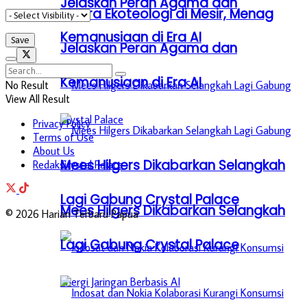
Jelaskan Peran Agama dan
Bicara Ekoteologi di Mesir, Menag
Kemanusiaan di Era AI
Jelaskan Peran Agama dan
Kemanusiaan di Era AI
No Result
View All Result
Privacy Policy
Terms of Use
About Us
Mees Hilgers Dikabarkan Selangkah
Redaksi
Lagi Gabung Crystal Palace
Mees Hilgers Dikabarkan Selangkah
© 2026 Harian Terbaru Papua
Lagi Gabung Crystal Palace