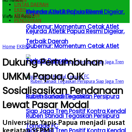
No Result
LINTAS DAERAH
EKBIS
Kejurda Atletik Papua Resmi Digelar,
KESEHATAN
View All Result
PENDIDIKAN
Gubernur: Momentum Cetak Atlet
Kejurda Atletik Papua Resmi Digelar,
Terbaik Daerah
Gubernur: Momentum Cetak Atlet
Home
EKBIS
Dukung Pertumbuhan
Terbaik Daerah
UMKM Papua, OJK
Sosialisasikan Pendanaan
Ruben Sanadi Tegaskan Persipura
Lewat Pasar Modal
Siap Jaga Tren Positif Kontra Kendal
Ruben Sanadi Tegaskan Persipura
Universitas Yapis Papua menjadi pusat
Tornado FC
kegiatan SEPMT
Siap Jaga Tren Positif Kontra Kendal