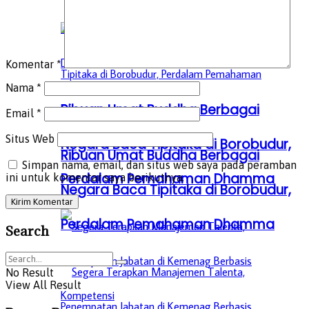
Komentar
*
Nama
*
Ribuan Umat Buddha Berbagai
Email
*
Situs Web
Negara Baca Tipitaka di Borobudur,
Ribuan Umat Buddha Berbagai
Simpan nama, email, dan situs web saya pada peramban
Perdalam Pemahaman Dhamma
ini untuk komentar saya berikutnya.
Negara Baca Tipitaka di Borobudur,
Perdalam Pemahaman Dhamma
Search
No Result
View All Result