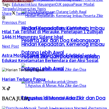
Continue Reading
Tags:
Edukasi
Inklusi Keuangan
OJK papua
Pasar Modal
Terpadu
Universitas Yapis
Share
Tweet
Share
Send
Send
Previous Post
Hindari Kepadatan, Kemenag Imbau
Hilal Tak Terlihat di Merauke, Penetapan 1 Zulhijah
1446 H Menunggu Sidang Isbat
Peserta Zikir dan Doa Kebangsaan
Hindari Kepadatan, Kemenag Imbau
Next Post
Datang Lebih Awal
Astra Motor Papua Gelar “Vario EduRide” untuk
Peserta Zikir dan Doa Kebangsaan
Edukasi Keselamatan Berkendara dan Aksi Sosial
Datang Lebih Awal
Harian Terbaru Papua
1 Agustus di Monas Ada Zikir dan Doa
BACA
JUGA