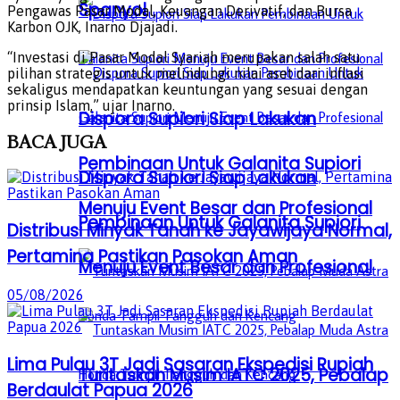
Spanyol
Pengawas Pasar Modal, Keuangan Derivatif, dan Bursa
Karbon OJK, Inarno Djajadi.
“Investasi di Pasar Modal Syariah merupakan salah satu
pilihan strategis untuk melindungi nilai aset dari inflasi
sekaligus mendapatkan keuntungan yang sesuai dengan
prinsip Islam,” ujar Inarno.
Dispora Supiori Siap Lakukan
BACA
JUGA
Pembinaan Untuk Galanita Supiori
Dispora Supiori Siap Lakukan
Menuju Event Besar dan Profesional
Pembinaan Untuk Galanita Supiori
Distribusi Minyak Tanah ke Jayawijaya Normal,
Pertamina Pastikan Pasokan Aman
Menuju Event Besar dan Profesional
05/08/2026
Lima Pulau 3T Jadi Sasaran Ekspedisi Rupiah
Tuntaskan Musim IATC 2025, Pebalap
Berdaulat Papua 2026