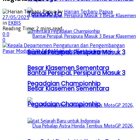
by
Harian Terbaru Papua
Tornado FC
27/05/2025
in
EKBIS
Reading Time: 2 mins read
0
0
0
Bantai Persipal, Persipura Masuk 3
Besar Klasemen Sementara
Bantai Persipal, Persipura Masuk 3
Pegadaian Championhip
Besar Klasemen Sementara
Pegadaian Championhip