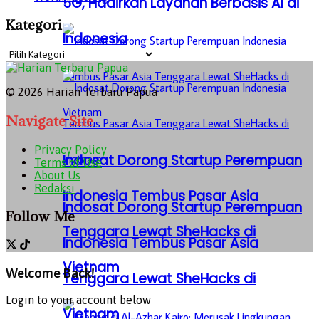
5G, Hadirkan Layanan Berbasis AI di
Kategori
Indonesia
Kategori
© 2026 Harian Terbaru Papua
Navigate Site
Privacy Policy
Indosat Dorong Startup Perempuan
Terms of Use
About Us
Redaksi
Indonesia Tembus Pasar Asia
Indosat Dorong Startup Perempuan
Follow Me
Tenggara Lewat SheHacks di
Indonesia Tembus Pasar Asia
Vietnam
Welcome Back!
Tenggara Lewat SheHacks di
Login to your account below
Vietnam