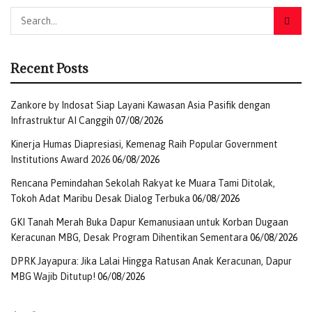
bahan laporan dalam Sidang Isbat tingkat nasional,”
ucapnya.
Ia juga mengapresiasi sinergi antara Kemenag, BMKG,
Recent Posts
ormas Islam, akademisi, dan seluruh Tim Hisab Rukyat
yang terus menjaga kolaborasi dalam pelaksanaan
Zankore by Indosat Siap Layani Kawasan Asia Pasifik dengan
pengamatan hilal.
Infrastruktur AI Canggih
07/08/2026
Selain itu, Kakanwil mengajak seluruh jajaran
Kinerja Humas Diapresiasi, Kemenag Raih Popular Government
Kementerian Agama di Papua untuk mulai
Institutions Award 2026
06/08/2026
mempersiapkan pelaksanaan Iduladha, termasuk
Rencana Pemindahan Sekolah Rakyat ke Muara Tami Ditolak,
pelaksanaan salat Iduladha dan distribusi hewan kurban
Tokoh Adat Maribu Desak Dialog Terbuka
06/08/2026
kepada masyarakat.
GKI Tanah Merah Buka Dapur Kemanusiaan untuk Korban Dugaan
Keracunan MBG, Desak Program Dihentikan Sementara
06/08/2026
Turut hadir dalam kegiatan tersebut perwakilan Tim
Hisab Rukyat, media, Kepala Seksi Bimas Islam dan
DPRK Jayapura: Jika Lalai Hingga Ratusan Anak Keracunan, Dapur
Pendidikan Islam Kementerian Agama Kabupaten Keerom,
MBG Wajib Ditutup!
06/08/2026
Edi Abdul Kholiq, Kepala Seksi Urusan Agama Islam