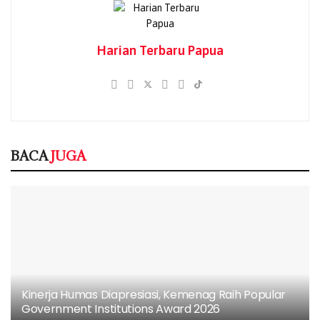
Ikhlas Beramal Jadi Pegangan, Kakanwil
Kemenag Papua Tekankan 38 Layanan
Publik itu Gratis
Harian Terbaru Papua
05/08/2026
Kakanwil Kemenag Papua Tegaskan
Komitmen Jalankan Standar 38 Pelayanan
Publik
05/08/2026
BACA
JUGA
Terbit 40 Buku Digital Pendidikan Agama
Islam di Sekolah, Sila Unduh di Smart PAI
05/08/2026
Ia menambahkan, terdapat beberapa faktor yang
Kinerja Humas Diapresiasi, Kemenag Raih Popular
menyebabkan hilal tidak berhasil diamati pada sore hari
Government Institutions Award 2026
tersebut.