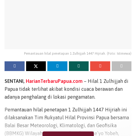
Pemantauan hilal penetapan 1 Zulhijjah 1447 Hijriah. (Foto: Istimewa)
SENTANI,
HarianTerbaruPapua.com
– Hilal 1 Zulhijjah di
Papua tidak terlihat akibat kondisi cuaca berawan dan
adanya penghalang di lokasi pengamatan.
Pemantauan hilal penetapan 1 Zulhijjah 1447 Hijriah ini
dilaksanakan Tim Rukyatul Hilal Provinsi Papua bersama
Balai Besar Meteorologi, Klimatologi, dan Geofisika
(BBMKG) Wilayah V Jayapura di Bukit Hele’yo Yobeh,