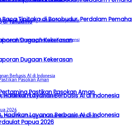
a Baca Tipitaka di Borobudur, Perdalam Pem
p di Yahukimo
aporan Dugaan Kekerasan
aporan Dugaan Kekerasan
, Pertamina Pastikan Pasokan Aman
, Hadirkan Layanan Berbasis AI di Indonesia
, Hadirkan Layanan Berbasis AI di Indonesia
erdaulat Papua 2026