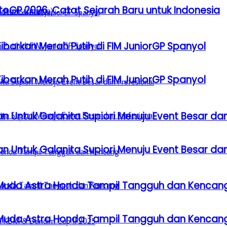
GP 2026, Catat Sejarah Baru untuk Indonesia
barkan Merah Putih di FIM JuniorGP Spanyol
barkan Merah Putih di FIM JuniorGP Spanyol
n Untuk Galanita Supiori Menuju Event Besar dan
n Untuk Galanita Supiori Menuju Event Besar dan
 Muda Astra Honda Tampil Tangguh dan Kencan
 Muda Astra Honda Tampil Tangguh dan Kencan