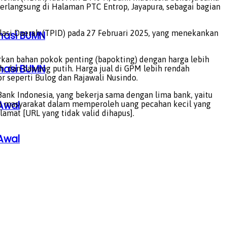
erlangsung di Halaman PTC Entrop, Jayapura, sebagai bagian
flasi Daerah (TPID) pada 27 Februari 2025, yang menekankan
rmasi BUMN
kan bahan pokok penting (bapokting) dengan harga lebih
rmasi BUMN
h, dan bawang putih. Harga jual di GPM lebih rendah
or seperti Bulog dan Rajawali Nusindo.
ank Indonesia, yang bekerja sama dengan lima bank, yaitu
Awal
asi masyarakat dalam memperoleh uang pecahan kecil yang
lamat [URL yang tidak valid dihapus].
Awal