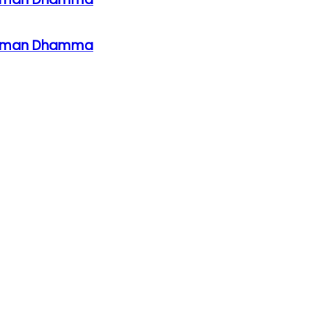
ahaman Dhamma