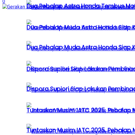
0
Dua Pebalap Astra Honda Tembus Moto
Dua Pebalap Muda Astra Honda Siap Ki
Dua Pebalap Muda Astra Honda Siap Ki
Dispora Supiori Siap Lakukan Pembinaa
Dispora Supiori Siap Lakukan Pembinaa
Tuntaskan Musim IATC 2025, Pebalap
Tuntaskan Musim IATC 2025, Pebalap