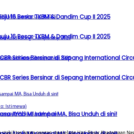
u 16 Besar TKBM & Dandim Cup II 2025
u 16 Besar TKBM & Dandim Cup II 2025
BR Series Bersinar di Sepang International Circ
BR Series Bersinar di Sepang International Circ
o: Istimewa)
sa Arab MI sampai MA, Bisa Unduh di sini!
sa Arab MI sampai MA, Bisa Unduh di sini!
stabilitas harga pangan menjelang Hari Besar Keagamaan Nasi