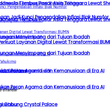
donesia Tembus Pasar Asia Tenggara Lewat Sh
gan Jadi Kunci Pengendalian Inflasi Biak Numfor
donesia Tembus Pasar Asia Tenggara Lewat Sh
gkungan Menyimpang dari Tujuan Ibadah
Perkuat Layanan Digital Lewat Transformasi BUM
gkungan Menyimpang dari Tujuan Ibadah
laskan Peran Agama dan Kemanusiaan di Era AI
p di Yahukimo
laskan Peran Agama dan Kemanusiaan di Era AI
b ditandai
*
gi Gabung Crystal Palace