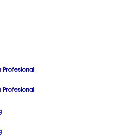
 Profesional
 Profesional
g
g