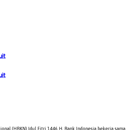
uit
uit
onal (HBKN) Idul Fitri 1446 H, Bank Indonesia bekerja sama