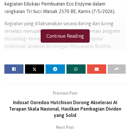
kegiatan Edukasi Pembuatan Eco Enzyme dalam
rangkaian Tri Suci Waisak 2570 BE, Kamis (7/5/2026).
Kegiatan yang dilaksanakan secara daring dan luring
tersebut merupakan bagian dari implementasi program
Continue Reading
ekoteologi Kementerian Agama RI yang digelar
Direktorat Jenderal Bimbingan Masyarakat Buddha.
Kegiatan diikuti Pembimas Buddha Sarono, secara virtual
melalui Zoom Meeting yang dipusatkan di Ruang Kelas
Nava Dhammasekha Lantai 3, Gedung Vihara Numbay
Santi Jaya, Entrop, Kota Jayapura, dan melibatkan peserta
jajaran Bimas Buddha, penyelenggara Buddha, siswa dan
Previous Post
guru Nava Dhammasekha, serta umat Buddha wilayah
Indosat Ooredoo Hutchison Dorong Akselerasi AI
Kota dan Kabupaten Jayapura.
Terapan Skala Nasional, Hasilkan Pembagian Dividen
yang Solid
Direktur Jenderal Bimas Buddha Kementerian Agama RI
Supriyadi dalam sambutannya mengatakan bahwa
Next Post