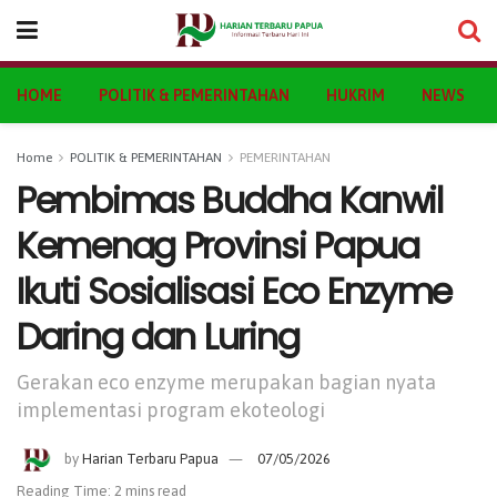
HOME
POLITIK & PEMERINTAHAN
HUKRIM
NEWS
Home
POLITIK & PEMERINTAHAN
PEMERINTAHAN
Pembimas Buddha Kanwil
Kemenag Provinsi Papua
Ikuti Sosialisasi Eco Enzyme
Daring dan Luring
Gerakan eco enzyme merupakan bagian nyata
implementasi program ekoteologi
by
Harian Terbaru Papua
07/05/2026
Reading Time: 2 mins read