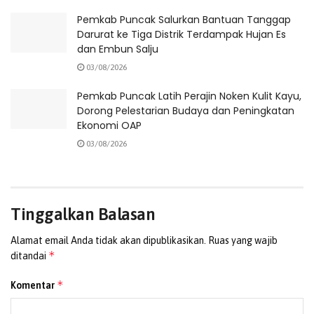
Sementara itu, Ketua STABN Sriwijaya Tangerang Banten,
Pemkab Puncak Salurkan Bantuan Tanggap
Darurat ke Tiga Distrik Terdampak Hujan Es
Edi Ramawijaya Putra menjelaskan bahwa eco enzyme
dan Embun Salju
merupakan cairan hasil fermentasi limbah organik seperti
03/08/2026
kulit buah yang memiliki manfaat untuk membantu
menjaga kualitas lingkungan dan ekosistem.
Pemkab Puncak Latih Perajin Noken Kulit Kayu,
Dorong Pelestarian Budaya dan Peningkatan
Menurutnya, gerakan tersebut juga menjadi bentuk
Ekonomi OAP
implementasi ajaran agama dalam menjaga dan merawat
03/08/2026
alam semesta.
Sarono mengatakan kegiatan edukasi eco enzyme
menjadi momentum penting untuk meningkatkan
Tinggalkan Balasan
kesadaran masyarakat terhadap pelestarian lingkungan.
Alamat email Anda tidak akan dipublikasikan.
Ruas yang wajib
“Tujuan kegiatan ini adalah memanfaatkan apa yang
*
ditandai
sudah tidak terpakai agar tetap bermanfaat bagi
*
Komentar
lingkungan dan tidak mencemari alam,” ujarnya.