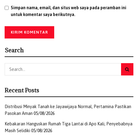
lingkungan di tengah masyarakat.
(Rilis)
Simpan nama, email, dan situs web saya pada peramban ini
untuk komentar saya berikutnya.
Tags:
Buddha
Eco Enzyme
Kemenag Papua
Tri Suci Waisak
Search
Recent Posts
Distribusi Minyak Tanah ke Jayawijaya Normal, Pertamina Pastikan
Pasokan Aman
05/08/2026
Kebakaran Hanguskan Rumah Tiga Lantai di Apo Kali, Penyebabnya
Masih Selidiki
05/08/2026