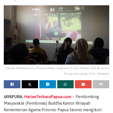
Edukasi Pembuatan Eco Enzyme dalam rangkaian Tri Suci Waisak 2570 BE secara
Daring dan Luring. (Foto: Istimewa)
JAYAPURA,
HarianTerbaruPapua.com
– Pembimbing
Masyarakat (Pembimas) Buddha Kantor Wilayah
Kementerian Agama Provinsi Papua Sarono mengikuti