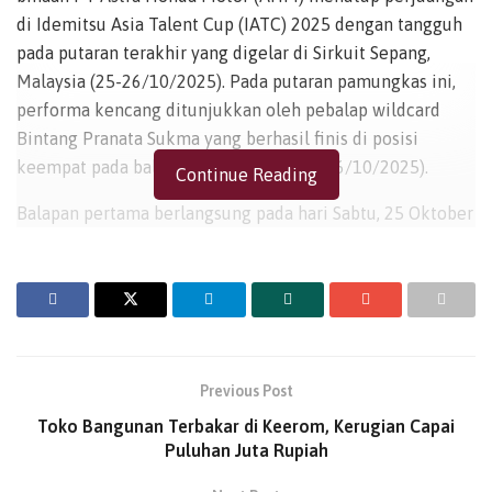
di Idemitsu Asia Talent Cup (IATC) 2025 dengan tangguh
pada putaran terakhir yang digelar di Sirkuit Sepang,
Malaysia (25-26/10/2025). Pada putaran pamungkas ini,
performa kencang ditunjukkan oleh pebalap wildcard
Bintang Pranata Sukma yang berhasil finis di posisi
keempat pada balapan kedua, Minggu (26/10/2025).
Continue Reading
Balapan pertama berlangsung pada hari Sabtu, 25 Oktober
2025. Bintang yang start dari posisi kesembilan memulai
dengan baik dan langsung berusaha masuk ke barisan
depan. Persaingan ketat di kelompok tengah
membuatnya harus berjuang keras mempertahankan
posisi. Determinasi tinggi terjadi antar pebalap, Bintang
akhirnya menuntaskan balapan di posisi keenam. Rekan
Previous Post
setimnya, Davino Britani berhasil finis di urutan
Toko Bangunan Terbakar di Keerom, Kerugian Capai
kesembilan, sementara Alvaro Mahendra berada di posisi
Puluhan Juta Rupiah
keenam belas. Sayangnya, Nelson Cairoli Ardheniansyah