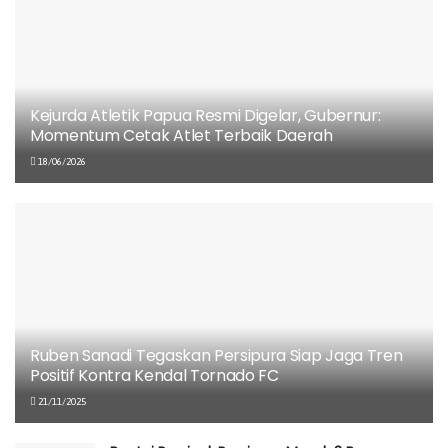
Indonesia di balapan tahun depan,” ujar Bintang.
BACA
JUGA
Kejurda Atletik Papua Resmi Digelar,
Kejurda Atletik Papua Resmi Digelar, Gubernur:
Gubernur: Momentum Cetak Atlet Terbaik
Momentum Cetak Atlet Terbaik Daerah
Daerah
18/06/2026
18/06/2026
Ruben Sanadi Tegaskan Persipura Siap Jaga
Tren Positif Kontra Kendal Tornado FC
21/11/2025
Bantai Persipal, Persipura Masuk 3 Besar
Klasemen Sementara Pegadaian
Championhip
12/11/2025
Ruben Sanadi Tegaskan Persipura Siap Jaga Tren
Positif Kontra Kendal Tornado FC
Dua Pebalap Astra Honda Tembus MotoGP
2026, Catat Sejarah Baru untuk Indonesia
21/11/2025
31/10/2025