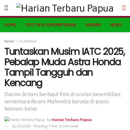
HOME
POLITIK & PEMERINTAHAN
HUKRIM
NEWS
Home
OLAHRAGA
Tuntaskan Musim IATC 2025,
Pebalap Muda Astra Honda
Tampil Tangguh dan
Kencang
Davino Britani berhasil finis di urutan kesembilan,
sementara Alvaro Mahendra berada di posisi
keenam belas
by
Harian Terbaru Papua
26/10/2025
Reading Time: 2 mins read