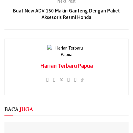
Next Post
terjatuh dan tidak dapat melanjutkan balapan.
Buat New ADV 160 Makin Ganteng Dengan Paket
Melanjutkan semangat juang pada balapan kedua, Bintang
Aksesoris Resmi Honda
tampil lebih agresif. Sesaat setelah start, pebalap muda
ini langsung merangsek ke barisan depan dan sempat
menempati posisi ketiga. Persaingan di grup terdepan
berjalan sengit hingga akhir balapan. Bintang berusaha
menjaga ritme dan kembali memacu NSF250R miliknya
jelang lap terakhir, posisi podium pun sempat ia duduki.
Harian Terbaru Papua
Aksi saling salip terus terjadi hingga garis finis, Bintang
akhirnya menutup balapan di posisi keempat. Sementara
itu, Davino menyelesaikan balapan di posisi ke-12, Alvaro
di posisi ke-13, dan Nelson di posisi ke-14.
“Hasil balapan akhir pekan ini cukup positif bagi saya,
BACA
JUGA
sangat senang bisa melaju dan bertarung di barisan
terdepan. Pengalaman berharga yang saya dapat di seri ini
semoga dapat menjadi bekal saya untuk membanggakan