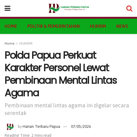
HOME
POLITIK & PEMERINTAHAN
HUKRIM
NEWS
Home
HUKRIM
Polda Papua Perkuat
Karakter Personel Lewat
Pembinaan Mental Lintas
Agama
Pembinaan mental lintas agama ini digelar secara
serentak
by
Harian Terbaru Papua
07/05/2026
Reading Time: 2 mins read