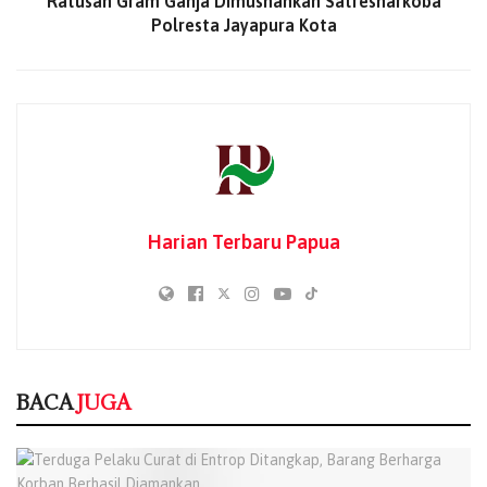
Ratusan Gram Ganja Dimusnahkan Satresnarkoba
kegiatan menyampaikan, kegiatan tersebut menjadi salah
Polresta Jayapura Kota
satu bentuk pembinaan internal Polri dalam membangun
karakter personel yang tidak hanya profesional dalam
bertugas, tetapi juga memiliki landasan moral dan
spiritual yang kuat.
“Dengan pembinaan rohani yang rutin, diharapkan setiap
anggota Polri mampu menjalankan tugas dan tanggung
jawab dengan penuh keikhlasan, integritas, dan rasa
Harian Terbaru Papua
tanggung jawab kepada masyarakat,” ungkapnya.
BACA
JUGA
Terduga Pelaku Curat di Entrop Ditangkap,
Barang Berharga Korban Berhasil Diamankan
BACA
JUGA
08/08/2026
MBG Diuji Krisis Keracunan di Papua, BGN
Tegaskan Dapur Tak Sesuai SOP Siap Ditutup