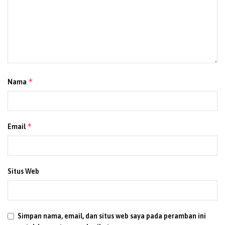
Tags:
Garnisun Polda Papua
Lintas Agama
Pembinaan Mental
Polda Papua
*
Nama
*
Email
Situs Web
Simpan nama, email, dan situs web saya pada peramban ini