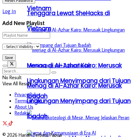
Vietnam
Log In
Tenggara Lewat SheHacks di
Add New Playlist
Vietnam
Menag di Al-Azhar Kairo: Merusak
No Result
Lingkungan Menyimpang dari Tujuan
View All Result
Menag di Al-Azhar Kairo: Merusak
Privacy Policy
Ibadah
Lingkungan Menyimpang dari Tujuan
Terms of Use
About Us
Redaksi
Ibadah
© 2026 Harian Terbaru Papua