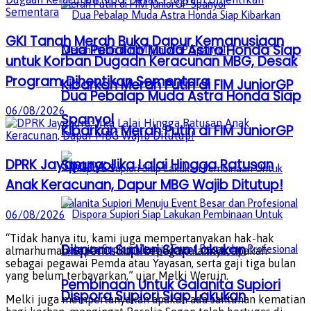
GKI Tanah Merah Buka Dapur Kemanusiaan
Dua Pebalap Muda Astra Honda Siap
untuk Korban Dugaan Keracunan MBG, Desak
Program Dihentikan Sementara
Kibarkan Merah Putih di FIM JuniorGP
Dua Pebalap Muda Astra Honda Siap
06/08/2026
Spanyol
Kibarkan Merah Putih di FIM JuniorGP
DPRK Jayapura: Jika Lalai Hingga Ratusan
Spanyol
Anak Keracunan, Dapur MBG Wajib Ditutup!
06/08/2026
“Tidak hanya itu, kami juga mempertanyakan hak-hak
Dispora Supiori Siap Lakukan
almarhumah, seperti status kepegawaiannya, apakah
sebagai pegawai Pemda atau Yayasan, serta gaji tiga bulan
yang belum terbayarkan,” ujar Melki Weruin.
Pembinaan Untuk Galanita Supiori
Dispora Supiori Siap Lakukan
Melki juga mempertanyakan apakah ada santunan kematian