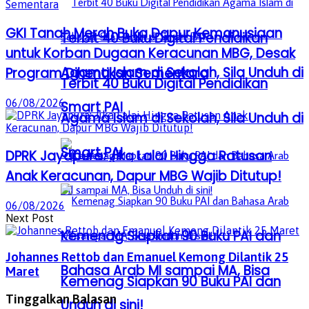
GKI Tanah Merah Buka Dapur Kemanusiaan
Terbit 40 Buku Digital Pendidikan
untuk Korban Dugaan Keracunan MBG, Desak
Agama Islam di Sekolah, Sila Unduh di
Program Dihentikan Sementara
Terbit 40 Buku Digital Pendidikan
06/08/2026
Smart PAI
Agama Islam di Sekolah, Sila Unduh di
Smart PAI
DPRK Jayapura: Jika Lalai Hingga Ratusan
Anak Keracunan, Dapur MBG Wajib Ditutup!
06/08/2026
Next Post
Kemenag Siapkan 90 Buku PAI dan
Johannes Rettob dan Emanuel Kemong Dilantik 25
Bahasa Arab MI sampai MA, Bisa
Maret
Kemenag Siapkan 90 Buku PAI dan
Tinggalkan Balasan
Unduh di sini!