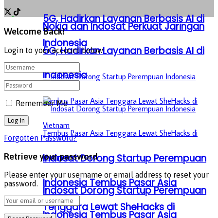
5G, Hadirkan Layanan Berbasis AI di
Nokia dan Indosat Perkuat Jaringan
Welcome Back!
Indonesia
5G, Hadirkan Layanan Berbasis AI di
Login to your account below
Indonesia
Remember Me
Forgotten Password?
Retrieve your password
Indosat Dorong Startup Perempuan
Please enter your username or email address to reset your
Indonesia Tembus Pasar Asia
password.
Indosat Dorong Startup Perempuan
Tenggara Lewat SheHacks di
Indonesia Tembus Pasar Asia