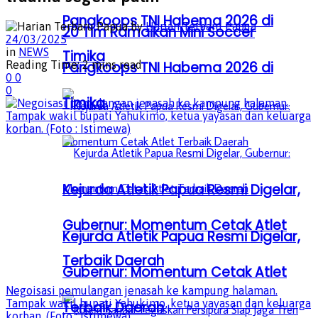
Pangkoops TNI Habema 2026 di
by
Harian Terbaru Papua
20 Tim Ramaikan Mini Soccer
24/03/2025
in
NEWS
Timika
Reading Time: 2 mins read
Pangkoops TNI Habema 2026 di
0
0
0
Timika
Kejurda Atletik Papua Resmi Digelar,
Gubernur: Momentum Cetak Atlet
Kejurda Atletik Papua Resmi Digelar,
Terbaik Daerah
Gubernur: Momentum Cetak Atlet
Negoisasi pemulangan jenasah ke kampung halaman.
Tampak wakil bupati Yahukimo, ketua yayasan dan keluarga
Terbaik Daerah
korban. (Foto : Istimewa)