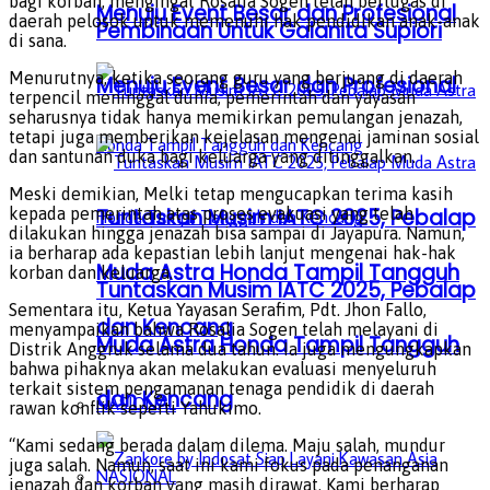
bagi korban, mengingat Rosalia Sogen telah bertugas di
Menuju Event Besar dan Profesional
daerah pelosok untuk memenuhi hak pendidikan anak-anak
Pembinaan Untuk Galanita Supiori
di sana.
Menurutnya, ketika seorang guru yang berjuang di daerah
Menuju Event Besar dan Profesional
terpencil meninggal dunia, pemerintah dan yayasan
seharusnya tidak hanya memikirkan pemulangan jenazah,
tetapi juga memberikan kejelasan mengenai jaminan sosial
dan santunan duka bagi keluarga yang ditinggalkan.
Meski demikian, Melki tetap mengucapkan terima kasih
kepada pemerintah atas proses evakuasi yang telah
Tuntaskan Musim IATC 2025, Pebalap
dilakukan hingga jenazah bisa sampai di Jayapura. Namun,
ia berharap ada kepastian lebih lanjut mengenai hak-hak
Muda Astra Honda Tampil Tangguh
korban dan keluarga.
Tuntaskan Musim IATC 2025, Pebalap
Sementara itu, Ketua Yayasan Serafim, Pdt. Jhon Fallo,
dan Kencang
menyampaikan bahwa Rosalia Sogen telah melayani di
Muda Astra Honda Tampil Tangguh
Distrik Anggruk selama dua tahun. Ia juga mengungkapkan
bahwa pihaknya akan melakukan evaluasi menyeluruh
terkait sistem pengamanan tenaga pendidik di daerah
dan Kencang
NASIONAL
rawan konflik seperti Yahukimo.
“Kami sedang berada dalam dilema. Maju salah, mundur
juga salah. Namun, saat ini kami fokus pada penanganan
NASIONAL
jenazah dan korban yang masih dirawat. Kami berharap