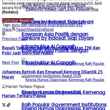
mereka yang mengalami trauma dapat segera pulih, baik
secara fisik maupun psikologis,” ujar Pdt. Jhon Fallo.
(Redaksi)
Continue Reading
Zankore by Indosat Siap Layani
Tags:
guru dan nakes
guru diserang
korban kkb
Share
Tweet
Share
Send
Send
Kawasan Asia Pasifik dengan
Zankore by Indosat Siap Layani
Previous Post
Infrastruktur AI Canggih
Bupati Yahukimo Bantah Isu Keterlibatan TNI dan
Kawasan Asia Pasifik dengan
Polri Jadi Guru dan Nakes
Infrastruktur AI Canggih
Next Post
Johannes Rettob dan Emanuel Kemong Dilantik 25
Maret
Kinerja Humas Diapresiasi, Kemenag
Harian Terbaru Papua
Raih Popular Government Institutions
Kinerja Humas Diapresiasi, Kemenag