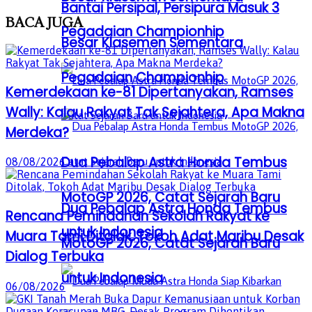
Bantai Persipal, Persipura Masuk 3
BACA
JUGA
Pegadaian Championhip
Besar Klasemen Sementara
Pegadaian Championhip
Kemerdekaan ke-81 Dipertanyakan, Ramses
Wally: Kalau Rakyat Tak Sejahtera, Apa Makna
Merdeka?
Dua Pebalap Astra Honda Tembus
08/08/2026
MotoGP 2026, Catat Sejarah Baru
Dua Pebalap Astra Honda Tembus
Rencana Pemindahan Sekolah Rakyat ke
untuk Indonesia
Muara Tami Ditolak, Tokoh Adat Maribu Desak
MotoGP 2026, Catat Sejarah Baru
Dialog Terbuka
untuk Indonesia
06/08/2026