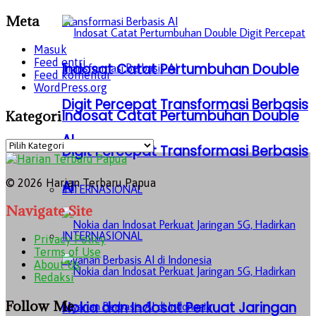
Meta
Masuk
Feed entri
Indosat Catat Pertumbuhan Double
Feed komentar
WordPress.org
Digit Percepat Transformasi Berbasis
Indosat Catat Pertumbuhan Double
Kategori
AI
Kategori
Digit Percepat Transformasi Berbasis
© 2026 Harian Terbaru Papua
AI
INTERNASIONAL
Navigate Site
INTERNASIONAL
Privacy Policy
Terms of Use
About Us
Redaksi
Follow Me
Nokia dan Indosat Perkuat Jaringan