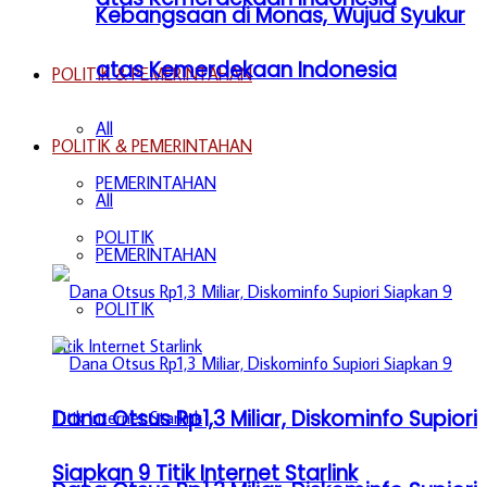
Kebangsaan di Monas, Wujud Syukur
atas Kemerdekaan Indonesia
POLITIK & PEMERINTAHAN
All
POLITIK & PEMERINTAHAN
PEMERINTAHAN
All
POLITIK
PEMERINTAHAN
POLITIK
Dana Otsus Rp1,3 Miliar, Diskominfo Supiori
Siapkan 9 Titik Internet Starlink