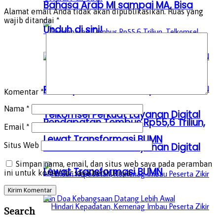
Bahasa Arab MI sampai MA, Bisa
Alamat email Anda tidak akan dipublikasikan.
Ruas yang
wajib ditandai
*
Unduh di sini!
Pendapatan Tembus Rp55,6 Triliun,
Komentar
*
Nama
*
Telkomsel Perkuat Layanan Digital
Pendapatan Tembus Rp55,6 Triliun,
Email
*
Lewat Transformasi BUMN
Telkomsel Perkuat Layanan Digital
Situs Web
Simpan nama, email, dan situs web saya pada peramban
Lewat Transformasi BUMN
ini untuk komentar saya berikutnya.
Search