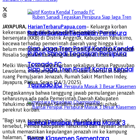
JAYAPURA,
HarianTerbaruPapua.com
– Keluarga korban
Ruben Sanadi Tegaskan Persipura
kekerasan yang dilakukan oleh kelompok kriminal
bersenjata (KKB) di Distrik Anggruk, Kabupaten Yahukimo,
kecewa terhadap pemerintah daerah yang hingga kini
Siap Jaga Tren Positif Kontra Kendal
belum memberikan kepastian terkait pemulangan jenazah
Ruben Sanadi Tegaskan Persipura
Rosalia Sogen ke kampung halamannya di Flores Timur.
Tornado FC
Melki Weruin, keluarga korban sekaligus Ketua Paguyuban
Siap Jaga Tren Positif Kontra Kendal
Lewolema, menyampaikan hal ini saat ditemui di depan
ruang Pemulsaran Jenazah, Rumah Sakit Marthen Indey,
Jayapura, Papua, Senin (24/3/2025).
Tornado FC
Dtegaskannya bahwa tanggung jawab pemulangan jenazah
seharusnya ada pada Pemerintah Daerah Kabupaten
Yahukimo dan Yayasan Serafim, yang menjadi pihak
perekrut korban.
“Bagi saya, tanggung jawab itu ada pada dua lembaga
Bantai Persipal, Persipura Masuk 3
tersebut, Pemda Kabupaten Yahukimo dan Yayasan Serafim,
untuk memastikan kepulangan jenazah ini ke kampung
halaman, ” ujarnya.
Besar Klasemen Sementara