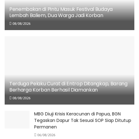
Pulih
Penembakan di Pintu Masuk Festival Budaya
Lembah Baliem, Dua Warga Jadi Korban
06/08/2026
08/08/2026
Terduga Pelaku Curat di Entrop Ditangkap, Barang
Berharga Korban Berhasil Diamankan
08/08/2026
MBG Diuji Krisis Keracunan di Papua, BGN
Tegaskan Dapur Tak Sesuai SOP Siap Ditutup
Permanen
06/08/2026