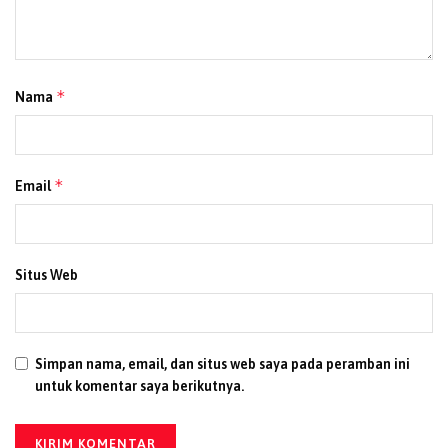
pintu tidak dapat dibuka menggunakan kunci cadangan
akibat kunci masih tergantung dari dalam, saksi
kemudian membuka akses melalui jendela dan
mendapati korban sudah dalam keadaan tidak bernyawa
*
Nama
di atas tempat tidur. Saksi selanjutnya melaporkan
kejadian tersebut kepada pihak kepolisian.
*
Email
Situs Web
Simpan nama, email, dan situs web saya pada peramban ini
untuk komentar saya berikutnya.