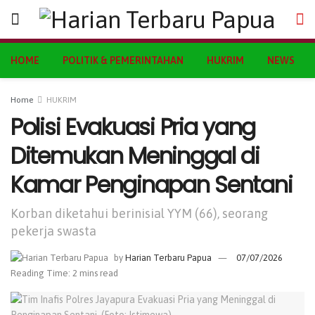
HOME
POLITIK & PEMERINTAHAN
HUKRIM
NEWS
Home
HUKRIM
Polisi Evakuasi Pria yang
Ditemukan Meninggal di
Kamar Penginapan Sentani
Korban diketahui berinisial YYM (66), seorang
pekerja swasta
by
Harian Terbaru Papua
07/07/2026
Reading Time: 2 mins read