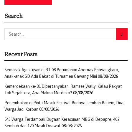
Search
Recent Posts
Semarak Agustusan di RT 08 Perumahan Apernas Bhayangkara,
Anak-anak SD Adu Bakat di Turnamen Gawang Mini
08/08/2026
Kemerdekaan ke-81 Dipertanyakan, Ramses Wally: Kalau Rakyat
Tak Sejahtera, Apa Makna Merdeka?
08/08/2026
Tim Inafis Polres Jayapura kemudian melakukan olah
Penembakan di Pintu Masuk Festival Budaya Lembah Baliem, Dua
tempat kejadian perkara sebelum jenazah dievakuasi
Warga Jadi Korban
08/08/2026
menggunakan mobil jenazah RSUD Yowari untuk
543 Warga Terdampak Dugaan Keracunan MBG di Depapre, 402
penanganan lebih lanjut.
Sembuh dan 120 Masih Dirawat
08/08/2026