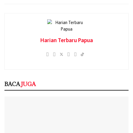
sejumlah barang milik korban berupa dua unit telepon
genggam, charger, tas punggung, dompet, tas noken,
ember, serta beberapa pakaian sebagai barang bukti.
BACA
JUGA
Harian Terbaru Papua
Penembakan di Pintu Masuk Festival Budaya
Lembah Baliem, Dua Warga Jadi Korban
08/08/2026
Terduga Pelaku Curat di Entrop Ditangkap,
Barang Berharga Korban Berhasil Diamankan
BACA
JUGA
08/08/2026
MBG Diuji Krisis Keracunan di Papua, BGN
Tegaskan Dapur Tak Sesuai SOP Siap Ditutup
Permanen
06/08/2026
527 Warga Terdampak Dugaan Keracunan
MBG di Depapre, Kondisi Korban Berangsur