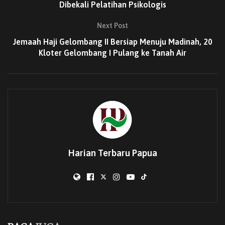
sekaligus risiko bagi para pekerja informal.
Dibekali Pelatihan Psikologis
“Mitra digital menghadapi risiko kerja yang nyata, mulai
Next Post
dari kecelakaan hingga ketidakpastian di hari tua. Dalam
Jemaah Haji Gelombang II Bersiap Menuju Madinah, 20
kerja sama ini, mitra yang bergabung akan mendapatkan
Kloter Gelombang I Pulang ke Tanah Air
perlindungan jaminan kerja, termasuk Jaminan
Kecelakaan Kerja (JKK), Jaminan Kematian (JKM), dan
Jaminan Hari Tua (JHT), bahkan satu bulan bebas iuran
dari Grab. Ini adalah bentuk nyata kolaborasi dalam
mewujudkan ekosistem kerja yang layak dan terlindungi,”
ujar Pramudya, Rabu (17/6/2025).
Hingga Mei 2025, tercatat belasan ribu mitra Grab telah
Harian Terbaru Papua
menjadi peserta aktif BPJS Ketenagakerjaan. Angka
tersebut diharapkan meningkat mengingat pentingnya
perlindungan jaminan sosial dan jumlah para profesi
driver ojek online yang belum memiliki perlindungan.
Khusus Grab, tercatat sudah 34 mitra telah menerima