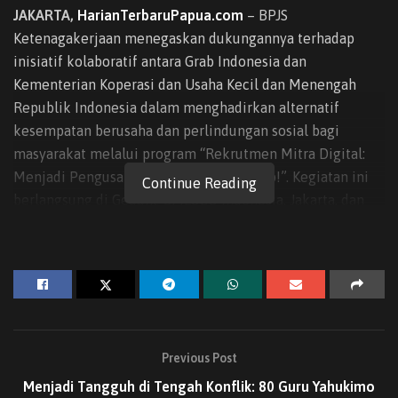
JAKARTA,
HarianTerbaruPapua.com
– BPJS
Ketenagakerjaan menegaskan dukungannya terhadap
inisiatif kolaboratif antara Grab Indonesia dan
Kementerian Koperasi dan Usaha Kecil dan Menengah
Republik Indonesia dalam menghadirkan alternatif
kesempatan berusaha dan perlindungan sosial bagi
masyarakat melalui program “Rekrutmen Mitra Digital:
Menjadi Pengusaha UMKM Bersama Grab!”. Kegiatan ini
Continue Reading
berlangsung di Gedung SMESCO Indonesia, Jakarta, dan
membuka ruang bagi ribuan masyarakat, termasuk
penyandang disabilitas, untuk menjadi bagian dari
ekosistem digital sebagai Mitra Pengemudi maupun
Mitra Merchant.
Direktur Kepesertaan BPJS Ketenagakerjaan, Pramudya
Iriawan Buntoro, menyampaikan bahwa transformasi
Previous Post
ketenagakerjaan digital membawa peluang besar
Menjadi Tangguh di Tengah Konflik: 80 Guru Yahukimo