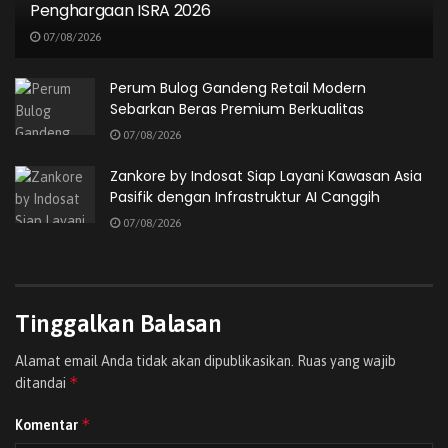
Penghargaan ISRA 2026
Zankore by Indosat Siap Layani Kawasan Asia
07/08/2026
Pasifik dengan Infrastruktur AI Canggih
07/08/2026
Perum Bulog Gandeng Retail Modern
Sebarkan Beras Premium Berkualitas
07/08/2026
Zankore by Indosat Siap Layani Kawasan Asia
Pasifik dengan Infrastruktur AI Canggih
“Pekerja berhak bekerja keras dan bebas cemas dari
07/08/2026
seluruh kemungkinan risiko yang muncul. Untuk itu, BPJS
Ketenagakerjaan mengajak seluruh pemangku
kepentingan untuk menjadikan kolaborasi ini sebagai
contoh pembangunan ekosistem ketenagakerjaan masa
Tinggalkan Balasan
depan yang adaptif, inklusif, dan melindungi seluruh
Alamat email Anda tidak akan dipublikasikan.
Ruas yang wajib
lapisan pekerja Indonesia,” lanjut Pramudya.
*
ditandai
Selanjutnya Menteri Koperasi dan UKM Republik
*
Komentar
Indonesia, Maman Abdurrahman, mengapresiasi langkah