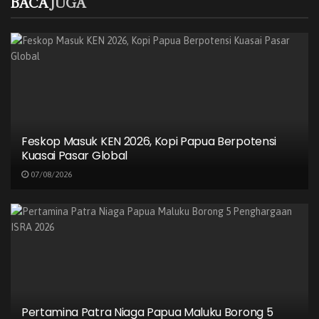
manfaat JKK dengan total klaim Rp489 juta, dan 14 mitra
BACA
JUGA
lainnya menerima manfaat JKM sebesar Rp588 juta. Salah
satu kasus menonjol berasal dari mitra pengemudi
Jabodetabek yang mengalami kecelakaan kerja dan
seluruh biaya pengobatannya ditanggung penuh oleh BPJS
Ketenagakerjaan tanpa batas plafon.
BACA
JUGA
Feskop Masuk KEN 2026, Kopi Papua Berpotensi
Kuasai Pasar Global
Feskop Masuk KEN 2026, Kopi Papua
Berpotensi Kuasai Pasar Global
07/08/2026
07/08/2026
Pertamina Patra Niaga Papua Maluku Borong
5 Penghargaan ISRA 2026
07/08/2026
Perum Bulog Gandeng Retail Modern
Sebarkan Beras Premium Berkualitas
Pertamina Patra Niaga Papua Maluku Borong 5
07/08/2026