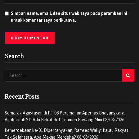
Indonesia (TPI).
Simpan nama, email, dan situs web saya pada peramban ini
untuk komentar saya berikutnya.
Search
Melalui program “Rekrutmen Mitra Digital: Menjadi Pengusaha UMKM
Recent Posts
Bersama Grab. (Foto: Istimewa)
Country Managing Director Grab Indonesia, Neneng
Semarak Agustusan di RT 08 Perumahan Apernas Bhayangkara,
Goenadi, menegaskan bahwa Grab hadir sebagai bantalan
Anak-anak SD Adu Bakat di Turnamen Gawang Mini
08/08/2026
sosial di tengah tantangan ekonomi yang semakin
Kemerdekaan ke-81 Dipertanyakan, Ramses Wally: Kalau Rakyat
kompleks.
Tak Sejahtera, Apa Makna Merdeka?
08/08/2026