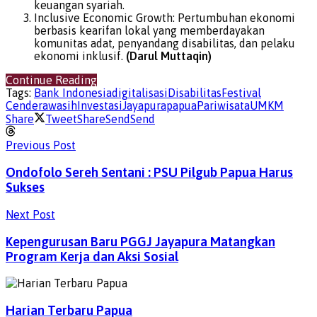
keuangan syariah.
Inclusive Economic Growth: Pertumbuhan ekonomi
berbasis kearifan lokal yang memberdayakan
komunitas adat, penyandang disabilitas, dan pelaku
ekonomi inklusif.
(Darul Muttaqin)
Continue Reading
Tags:
Bank Indonesia
digitalisasi
Disabilitas
Festival
Cenderawasih
Investasi
Jayapura
papua
Pariwisata
UMKM
Share
Tweet
Share
Send
Send
Previous Post
Ondofolo Sereh Sentani : PSU Pilgub Papua Harus
Sukses
Next Post
Kepengurusan Baru PGGJ Jayapura Matangkan
Program Kerja dan Aksi Sosial
Harian Terbaru Papua