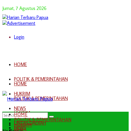
Jumat, 7 Agustus 2026
Login
HOME
POLITIK & PEMERINTAHAN
HOME
HUKRIM
POLITIK & PEMERINTAHAN
NEWS
HUKRIM
HOME
POLITIK & PEMERINTAHAN
LINTAS DAERAH
HUKRIM
NEWS
NEWS