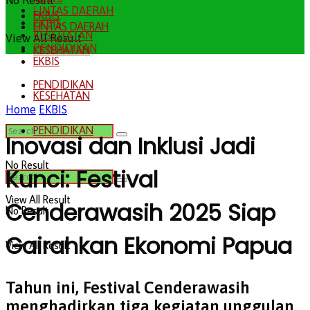
No Result
LINTAS DAERAH
EKBIS
EKBIS
LINTAS DAERAH
KESEHATAN
View All Result
PENDIDIKAN
KESEHATAN
EKBIS
PENDIDIKAN
KESEHATAN
Home
EKBIS
PENDIDIKAN
Inovasi dan Inklusi Jadi
No Result
Kunci: Festival
View All Result
Cenderawasih 2025 Siap
No Result
Gairahkan Ekonomi Papua
View All Result
Tahun ini, Festival Cenderawasih
menghadirkan tiga kegiatan unggulan