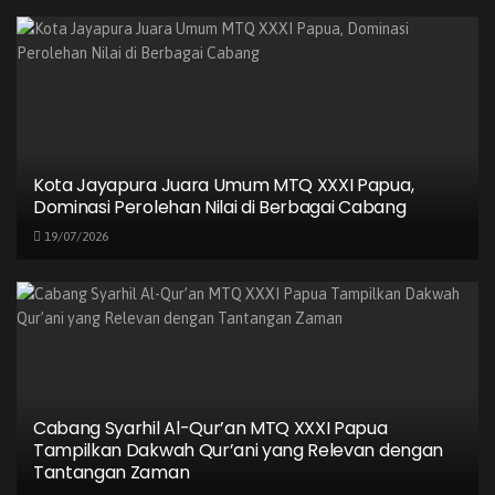
Al-Qur’an, Kualitas Peserta Musabaqah
Hifzhil Qur’an Kian Merata
16/07/2026
Ketua Dewan Hakim Khattil Al-Qur’an MTQ
XXXI Papua: Utamakan Ketepatan Kaidah
dan Makna Ayat
16/07/2026
Kota Jayapura Juara Umum MTQ XXXI Papua,
Dominasi Perolehan Nilai di Berbagai Cabang
19/07/2026
Tak hanya itu, Pdt. Izak yang juga merupakan anggota
Majelis Rakyat Papua (MRP) menambahkan bahwa PGGJ
akan menyelenggarakan seminar bertajuk “Leader
Summit” yang melibatkan tokoh adat, gereja, pemerintah,
Cabang Syarhil Al-Qur’an MTQ XXXI Papua
tokoh perempuan, pemuda, dan pemangku kepentingan
Tampilkan Dakwah Qur’ani yang Relevan dengan
lainnya. Seminar ini bertujuan untuk mempersiapkan
Tantangan Zaman
deklarasi akbar dan aksi long march sebagai bentuk