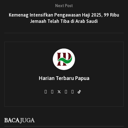
Selain raker, PGGJ juga akan menggelar Kebaktian
Next Post
Kebangunan Rohani (KKR) serentak di empat wilayah
Kemenag Intensifkan Pengawasan Haji 2025, 99 Ribu
pembangunan Kabupaten Jayapura pada 21 Juni 2025.
Jemaah Telah Tiba di Arab Saudi
Lokasi KKR akan dipusatkan di Lapangan Gunung Merah
(wilayah 1), Depapre (wilayah 2), Lapangan Bola Genyem
(wilayah 3), dan Yapzi (wilayah 4).
BACA
JUGA
Kota Jayapura Juara Umum MTQ XXXI
Papua, Dominasi Perolehan Nilai di Berbagai
Cabang
Harian Terbaru Papua
19/07/2026
Cabang Syarhil Al-Qur’an MTQ XXXI Papua
Tampilkan Dakwah Qur’ani yang Relevan
dengan Tantangan Zaman
16/07/2026
BACA
JUGA
MTQ XXXI Papua Dorong Budaya Menghafal