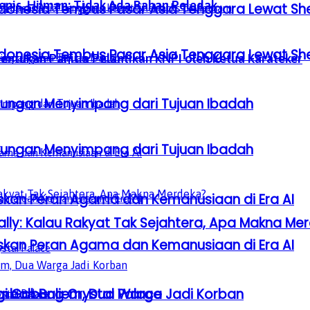
epis, Hilman: Tidak Ada Bahan Peledak
donesia Tembus Pasar Asia Tenggara Lewat Sh
donesia Tembus Pasar Asia Tenggara Lewat Sh
tukan Panitia Pelantikan KNPI oleh Ketua Karateker
gkungan Menyimpang dari Tujuan Ibadah
gkungan Menyimpang dari Tujuan Ibadah
laskan Peran Agama dan Kemanusiaan di Era AI
ly: Kalau Rakyat Tak Sejahtera, Apa Makna Me
laskan Peran Agama dan Kemanusiaan di Era AI
embah Baliem, Dua Warga Jadi Korban
gi Gabung Crystal Palace