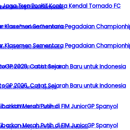
 Jaga Tren Positif Kontra Kendal Tornado FC
Besar Klasemen Sementara Pegadaian Championhi
Besar Klasemen Sementara Pegadaian Championhi
GP 2026, Catat Sejarah Baru untuk Indonesia
GP 2026, Catat Sejarah Baru untuk Indonesia
barkan Merah Putih di FIM JuniorGP Spanyol
barkan Merah Putih di FIM JuniorGP Spanyol