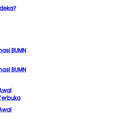
rdeka?
rmasi BUMN
rmasi BUMN
Awal
Terbuka
Awal