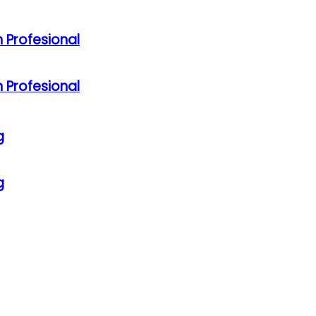
 Profesional
 Profesional
g
g