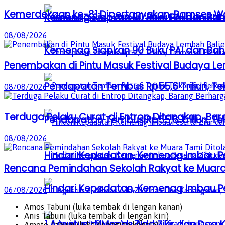
Kemerdekaan ke-81 Dipertanyakan, Ramses Wal
Kemenag Siapkan 90 Buku PAI dan Baha
08/08/2026
Kemenag Siapkan 90 Buku PAI dan Baha
Penembakan di Pintu Masuk Festival Budaya L
Pendapatan Tembus Rp55,6 Triliun, Te
08/08/2026
Terduga Pelaku Curat di Entrop Ditangkap, Ba
Pendapatan Tembus Rp55,6 Triliun, Te
08/08/2026
Hindari Kepadatan, Kemenag Imbau Pe
Rencana Pemindahan Sekolah Rakyat ke Muara 
Hindari Kepadatan, Kemenag Imbau Pe
06/08/2026
Amos Tabuni (luka tembak di lengan kanan)
Anis Tabuni (luka tembak di lengan kiri)
1 Agustus di Monas Ada Zikir dan Do
Amote Tabuni (luka di bagian kepala)