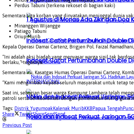
Perdus Tabuni (terkena rekoset di bagian kaki)
Sementara tiga korban yang dinyatakan meninggal dunia yakn
1 Agustus di Monas Ada Zikir dan Do
Minanggen Wijangge
Patiago Tabuni
Oriup Murib
Indosat Catat Pertumbuhan Double Dig
Kepala Operasi Damai Cartenz, Brigjen Pol. Faizal Ramadhan
“Ini adalah aksi biadab yang menyasar warga sipil tak berd
Indosat Catat Pertumbuhan Double Dig
INTERNASIONAL
berlaku,” tegasnya.
Sementara itu, Kasatgas Humas Operasi Damai Cartenz, Kombe
INTERNASIONAL
“Kami mengimbau kepada seluruh masyarakat untuk tetap ten
Saat ini, sebagian besar warga Kampung Lambera telah meng
Nokia dan Indosat Perkuat Jaringan 5G
patroli serta berkoordinasi dengan pemerintah distrik guna 
Tags:
Distrik Yugumoak
Kalenak Murib
KKB
Papua Tengah
Punc
Share
Tweet
Share
Send
Send
Nokia dan Indosat Perkuat Jaringan 5G
Previous Post