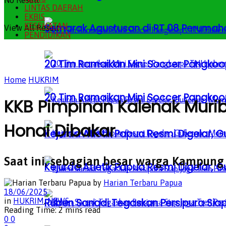
No Result
LINTAS DAERAH
EKBIS
KESEHATAN
Semarak Agustusan di RT 08 Perumah
View All Result
PENDIDIKAN
20 Tim Ramaikan Mini Soccer Pangkoo
Home
HUKRIM
20 Tim Ramaikan Mini Soccer Pangkoo
KKB Pimpinan Kalenak Muri
Honai Dibakar
Kejurda Atletik Papua Resmi Digelar,
Saat ini, sebagian besar warga Kampun
Kejurda Atletik Papua Resmi Digelar,
by
Harian Terbaru Papua
18/06/2025
in
HUKRIM
,
NEWS
Ruben Sanadi Tegaskan Persipura Siap
Reading Time: 2 mins read
0
0