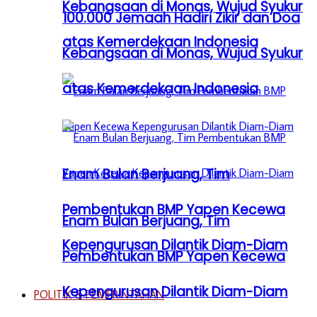
Kebangsaan di Monas, Wujud Syukur
100.000 Jemaah Hadiri Zikir dan Doa
atas Kemerdekaan Indonesia
Kebangsaan di Monas, Wujud Syukur
atas Kemerdekaan Indonesia
Enam Bulan Berjuang, Tim
Pembentukan BMP Yapen Kecewa
Enam Bulan Berjuang, Tim
Kepengurusan Dilantik Diam-Diam
Pembentukan BMP Yapen Kecewa
Kepengurusan Dilantik Diam-Diam
POLITIK & PEMERINTAHAN