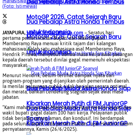
Mahasiswa asal Mamberamo Raya, Hendrik Pitawa (Kiri).
Dua Pebalap Astra Honda Tembus
(Foto: Istimewa)
MotoGP 2026, Catat Sejarah Baru
Dua Pebalap Astra Honda Tembus
untuk Indonesia
JAYAPURA,
HarianTerbaruPapua.com
– Seratus hari
MotoGP 2026, Catat Sejarah Baru
pertama pemerintahan Bupati dan Wakil Bupati
Mamberamo Raya menuai kritik tajam dari kalangan
mahasiswa. Salah satu mahasiswa asal Mamberamo Raya,
untuk Indonesia
Hendrik Pitawa, menyebut bahwa masa kerja awal pasangan
kepala daerah tersebut dinilai gagal memenuhi ekspektasi
masyarakat.
Menurut Hendrik, belum terlihat dampak nyata dari
program-program yang dijanjikan oleh pemerintah daerah.
Ia menilai pelayanan publik tidak berjalan secara optimal
Dua Pebalap Muda Astra Honda Siap
dan merata, bahkan cenderung stagnan sejak awal masa
jabatan.
Kibarkan Merah Putih di FIM JuniorGP
Dua Pebalap Muda Astra Honda Siap
“Kami mahasiswa asal Mamberamo Raya menilai bupati dan
wakil bupati gagal dalam 100 hari kerja. Pelayanan publik
Spanyol
tidak berjalan setara, aman, dan kondusif. Ini berdampak
Kibarkan Merah Putih di FIM JuniorGP
pada seluruh aspek roda pemerintahan,” ujar Hendrik dalam
pernyataannya, Kamis (26/6/2025).