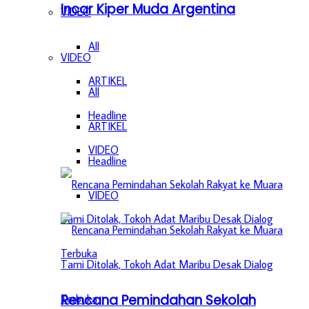
Incar Kiper Muda Argentina
VIDEO
All
VIDEO
ARTIKEL
All
Headline
ARTIKEL
VIDEO
Headline
VIDEO
Rencana Pemindahan Sekolah