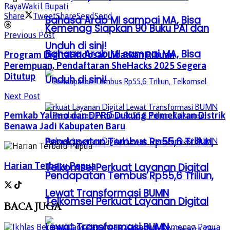
Raya
Wakil Bupati
Share
Tweet
Share
Send
Send
Bahasa Arab MI sampai MA, Bisa
Kemenag Siapkan 90 Buku PAI dan
Previous Post
Unduh di sini!
Bahasa Arab MI sampai MA, Bisa
Program Digital Indosat Libatkan Ribuan
Perempuan, Pendaftaran SheHacks 2025 Segera
Ditutup
Unduh di sini!
Next Post
Pemkab Yalimo dan DPRD Dukung Pemekaran Distrik
Benawa Jadi Kabupaten Baru
Pendapatan Tembus Rp55,6 Triliun,
Harian Terbaru Papua
Telkomsel Perkuat Layanan Digital
Pendapatan Tembus Rp55,6 Triliun,
Lewat Transformasi BUMN
Telkomsel Perkuat Layanan Digital
BACA
JUGA
Lewat Transformasi BUMN