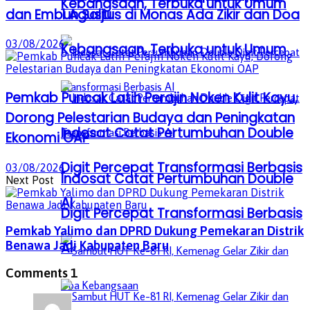
Kebangsaan, Terbuka untuk Umum
dan Embun Salju
1 Agustus di Monas Ada Zikir dan Doa
03/08/2026
Kebangsaan, Terbuka untuk Umum
Pemkab Puncak Latih Perajin Noken Kulit Kayu,
Dorong Pelestarian Budaya dan Peningkatan
Indosat Catat Pertumbuhan Double
Ekonomi OAP
Digit Percepat Transformasi Berbasis
03/08/2026
Indosat Catat Pertumbuhan Double
Next Post
AI
Digit Percepat Transformasi Berbasis
Pemkab Yalimo dan DPRD Dukung Pemekaran Distrik
Benawa Jadi Kabupaten Baru
AI
Comments
1