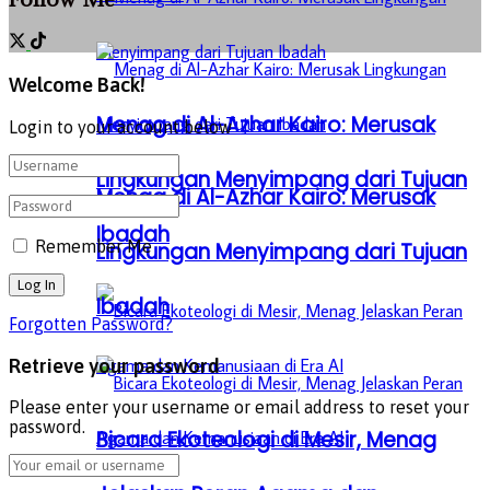
Welcome Back!
Menag di Al-Azhar Kairo: Merusak
Login to your account below
Lingkungan Menyimpang dari Tujuan
Menag di Al-Azhar Kairo: Merusak
Ibadah
Remember Me
Lingkungan Menyimpang dari Tujuan
Ibadah
Forgotten Password?
Retrieve your password
Please enter your username or email address to reset your
password.
Bicara Ekoteologi di Mesir, Menag