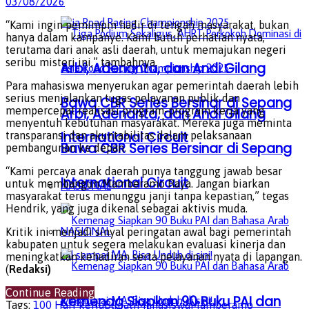
03/08/2026
“Kami ingin pemimpin hadir di tengah masyarakat, bukan
hanya dalam kampanye. Kami butuh perhatian nyata,
terutama dari anak asli daerah, untuk memajukan negeri
seribu misteri ini,” tambahnya.
Arbi, Adenanta, dan Andi Gilang
Para mahasiswa menyerukan agar pemerintah daerah lebih
serius menjalankan tugas pelayanan publik dan
Bawa CBR Series Bersinar di Sepang
mempercepat realisasi program-program kerja yang
Arbi, Adenanta, dan Andi Gilang
menyentuh kebutuhan masyarakat. Mereka juga meminta
International Circuit
transparansi dan akuntabilitas dalam pelaksanaan
Bawa CBR Series Bersinar di Sepang
pembangunan ke depan.
“Kami percaya anak daerah punya tanggung jawab besar
International Circuit
untuk membangun Mamberamo Raya. Jangan biarkan
NASIONAL
masyarakat terus menunggu janji tanpa kepastian,” tegas
Hendrik, yang juga dikenal sebagai aktivis muda.
NASIONAL
Kritik ini menjadi sinyal peringatan awal bagi pemerintah
kabupaten untuk segera melakukan evaluasi kinerja dan
meningkatkan kehadiran serta pelayanan nyata di lapangan.
(
Redaksi)
Continue Reading
Kemenag Siapkan 90 Buku PAI dan
Tags:
100 Hari kerja
Bupati
Mahasiswa
Mamberamo