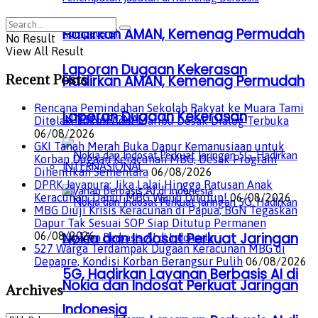
Hadirkan AMAN, Kemenag Permudah
No Result
View All Result
Laporan Dugaan Kekerasan
Recent Posts
Hadirkan AMAN, Kemenag Permudah
Rencana Pemindahan Sekolah Rakyat ke Muara Tami
Laporan Dugaan Kekerasan
INTERNASIONAL
Ditolak, Tokoh Adat Maribu Desak Dialog Terbuka
06/08/2026
GKI Tanah Merah Buka Dapur Kemanusiaan untuk
Korban Dugaan Keracunan MBG, Desak Program
INTERNASIONAL
Dihentikan Sementara
06/08/2026
DPRK Jayapura: Jika Lalai Hingga Ratusan Anak
Keracunan, Dapur MBG Wajib Ditutup!
06/08/2026
MBG Diuji Krisis Keracunan di Papua, BGN Tegaskan
Dapur Tak Sesuai SOP Siap Ditutup Permanen
Nokia dan Indosat Perkuat Jaringan
06/08/2026
527 Warga Terdampak Dugaan Keracunan MBG di
Depapre, Kondisi Korban Berangsur Pulih
06/08/2026
5G, Hadirkan Layanan Berbasis AI di
Nokia dan Indosat Perkuat Jaringan
Archives
Indonesia
Archives