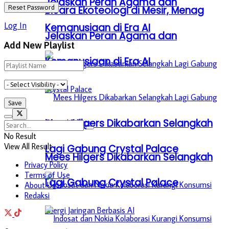
Jelaskan Peran Agama dan
Bicara Ekoteologi di Mesir, Menag
Kemanusiaan di Era AI
Log In
Jelaskan Peran Agama dan
Add New Playlist
Kemanusiaan di Era AI
Mees Hilgers Dikabarkan Selangkah
No Result
View All Result
Lagi Gabung Crystal Palace
Mees Hilgers Dikabarkan Selangkah
Privacy Policy
Terms of Use
Lagi Gabung Crystal Palace
About Us
Redaksi