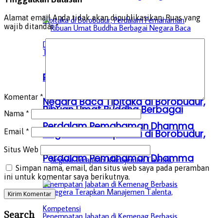
Alamat email Anda tidak akan dipublikasikan.
Ruas yang
wajib ditandai
*
Ribuan Umat Buddha Berbagai
Komentar
*
Negara Baca Tipitaka di Borobudur,
Ribuan Umat Buddha Berbagai
Nama
*
Perdalam Pemahaman Dhamma
Email
*
Negara Baca Tipitaka di Borobudur,
Situs Web
Perdalam Pemahaman Dhamma
Simpan nama, email, dan situs web saya pada peramban
ini untuk komentar saya berikutnya.
Search