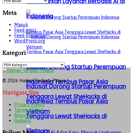
5G, Hadirkan Layanan Berbasis AI di
Meta
Indonesia
Masuk
Feed entri
Feed komentar
WordPress.org
Kategori
Kategori
Indosat Dorong Startup Perempuan
Indonesia Tembus Pasar Asia
© 2026 Harian Terbaru Papua
Indosat Dorong Startup Perempuan
Navigate Site
Tenggara Lewat SheHacks di
Indonesia Tembus Pasar Asia
Privacy Policy
Terms of Use
Vietnam
Tenggara Lewat SheHacks di
About Us
Redaksi
Vietnam
Follow Me