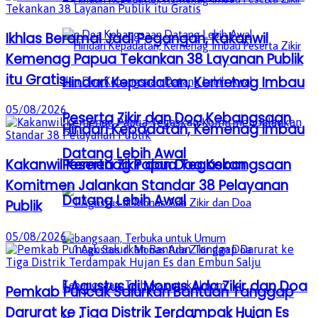
Ikhlas Beramal Jadi Pegangan, Kakanwil
Kemenag Papua Tekankan 38 Layanan Publik
itu Gratis
Hindari Kepadatan, Kemenag Imbau
05/08/2026
Peserta Zikir dan Doa Kebangsaan
Hindari Kepadatan, Kemenag Imbau
Datang Lebih Awal
Peserta Zikir dan Doa Kebangsaan
Kakanwil Kemenag Papua Tegaskan
Komitmen Jalankan Standar 38 Pelayanan
Datang Lebih Awal
Publik
05/08/2026
1 Agustus di Monas Ada Zikir dan Doa
Pemkab Puncak Salurkan Bantuan Tanggap
Darurat ke Tiga Distrik Terdampak Hujan Es