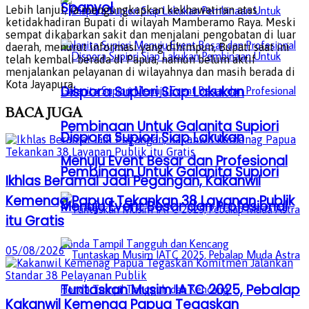
Spanyol
Lebih lanjut, ia mengungkapkan kekhawatiran atas
ketidakhadiran Bupati di wilayah Mamberamo Raya. Meski
sempat dikabarkan sakit dan menjalani pengobatan di luar
daerah, menurut informasi yang dihimpun, Bupati saat ini
telah kembali berada di Papua, namun belum aktif
menjalankan pelayanan di wilayahnya dan masih berada di
Kota Jayapura.
Dispora Supiori Siap Lakukan
BACA
JUGA
Pembinaan Untuk Galanita Supiori
Dispora Supiori Siap Lakukan
Menuju Event Besar dan Profesional
Pembinaan Untuk Galanita Supiori
Ikhlas Beramal Jadi Pegangan, Kakanwil
Kemenag Papua Tekankan 38 Layanan Publik
Menuju Event Besar dan Profesional
itu Gratis
05/08/2026
Tuntaskan Musim IATC 2025, Pebalap
Kakanwil Kemenag Papua Tegaskan