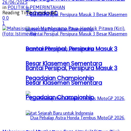
26/06/2025
in
POLITIK & PEMERINTAHAN
Tornado FC
Reading Time: 1 min read
0
0
1
Bantai Persipal, Persipura Masuk 3
Besar Klasemen Sementara
Bantai Persipal, Persipura Masuk 3
Pegadaian Championhip
Besar Klasemen Sementara
Pegadaian Championhip