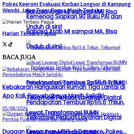
Polres Keerom Evakuasi Korban Longsor di Kampung
Wembi, Jalan Trans Papua Masih Tertutup
Bahasa Arab MI sampai MA, Bisa
Kemenag Siapkan 90 Buku PAI dan
Unduh di sini!
Bahasa Arab MI sampai MA, Bisa
Harian Terbaru Papua
Unduh di sini!
BACA
JUGA
Pendapatan Tembus Rp55,6 Triliun,
Kebakaran Hanguskan Rumah Tiga Lantai di
Apo Kali, Penyebabnya Masih Selidiki
Telkomsel Perkuat Layanan Digital
Pendapatan Tembus Rp55,6 Triliun,
05/08/2026
Lewat Transformasi BUMN
Telkomsel Perkuat Layanan Digital
Dugaan Keracunan MBG di Depapre, Polres
Lewat Transformasi BUMN