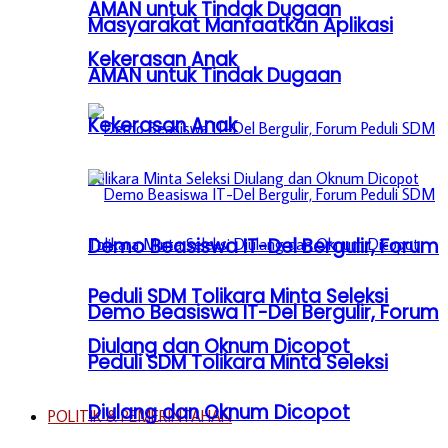
AMAN untuk Tindak Dugaan
Masyarakat Manfaatkan Aplikasi
Kekerasan Anak
AMAN untuk Tindak Dugaan
Kekerasan Anak
Demo Beasiswa IT-Del Bergulir, Forum
Peduli SDM Tolikara Minta Seleksi
Demo Beasiswa IT-Del Bergulir, Forum
Diulang dan Oknum Dicopot
Peduli SDM Tolikara Minta Seleksi
Diulang dan Oknum Dicopot
POLITIK & PEMERINTAHAN