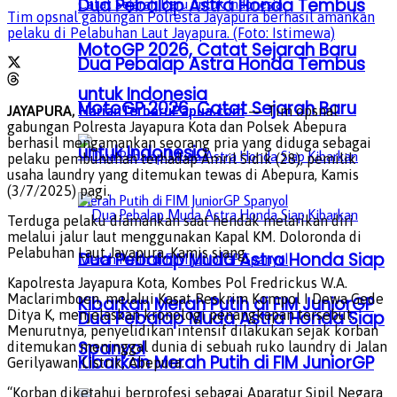
Dua Pebalap Astra Honda Tembus
Tim opsnal gabungan Polresta Jayapura berhasil amankan
pelaku di Pelabuhan Laut Jayapura. (Foto: Istimewa)
MotoGP 2026, Catat Sejarah Baru
Dua Pebalap Astra Honda Tembus
untuk Indonesia
MotoGP 2026, Catat Sejarah Baru
JAYAPURA,
HarianTerbaruPapua.com
— Tim opsnal
gabungan Polresta Jayapura Kota dan Polsek Abepura
berhasil mengamankan seorang pria yang diduga sebagai
untuk Indonesia
pelaku pembunuhan terhadap Amril Sidik (28), pemilik
usaha laundry yang ditemukan tewas di Abepura, Kamis
(3/7/2025) pagi.
Terduga pelaku diamankan saat hendak melarikan diri
melalui jalur laut menggunakan Kapal KM. Doloronda di
Pelabuhan Laut Jayapura, Kamis siang.
Dua Pebalap Muda Astra Honda Siap
Kapolresta Jayapura Kota, Kombes Pol Fredrickus W.A.
Maclarimboen, melalui Kasat Reskrim Kompol I Dewa Gede
Kibarkan Merah Putih di FIM JuniorGP
Ditya K, menjelaskan kronologi penangkapan tersebut.
Dua Pebalap Muda Astra Honda Siap
Menurutnya, penyelidikan intensif dilakukan sejak korban
Spanyol
ditemukan meninggal dunia di sebuah ruko laundry di Jalan
Kibarkan Merah Putih di FIM JuniorGP
Gerilyawan Listrik, Abepura.
“Korban diketahui berprofesi sebagai Aparatur Sipil Negara