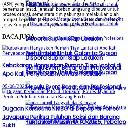
Spanyol
(ASN) yang juga mengelola usaha laundry. Setelah
penemuan jasad, jenazah korban langsung dibawa untuk
proses otopsi, sementara tim gabungan melakukan olah
tempat kejadian perkara serta penyelidikan mendalam,”
jelas Kompol Dewa Ditya, Jumat (4/7/2025) sore.
BACA
JUGA
Dispora Supiori Siap Lakukan
Pembinaan Untuk Galanita Supiori
Dispora Supiori Siap Lakukan
Kebakaran Hanguskan Rumah Tiga Lantai di
Menuju Event Besar dan Profesional
Pembinaan Untuk Galanita Supiori
Apo Kali, Penyebabnya Masih Selidiki
Menuju Event Besar dan Profesional
05/08/2026
Dugaan Keracunan MBG di Depapre, Polres
Jayapura Periksa Puluhan Saksi dan Barang
Tuntaskan Musim IATC 2025, Pebalap
Bukti