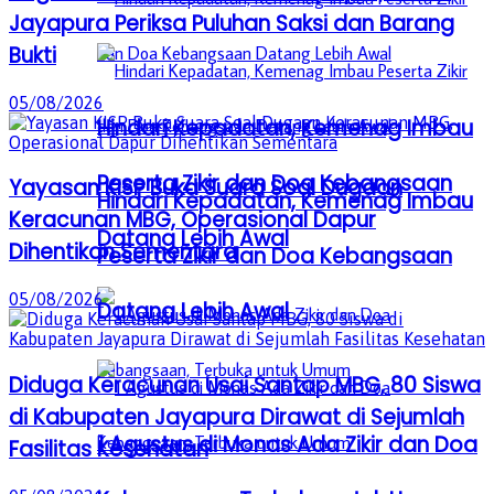
Jayapura Periksa Puluhan Saksi dan Barang
Bukti
05/08/2026
Hindari Kepadatan, Kemenag Imbau
Peserta Zikir dan Doa Kebangsaan
Yayasan KISP Buka Suara Soal Dugaan
Hindari Kepadatan, Kemenag Imbau
Keracunan MBG, Operasional Dapur
Datang Lebih Awal
Dihentikan Sementara
Peserta Zikir dan Doa Kebangsaan
05/08/2026
Datang Lebih Awal
Diduga Keracunan Usai Santap MBG, 80 Siswa
di Kabupaten Jayapura Dirawat di Sejumlah
1 Agustus di Monas Ada Zikir dan Doa
Fasilitas Kesehatan