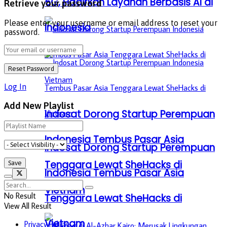
5G, Hadirkan Layanan Berbasis AI di
Retrieve your password
Please enter your username or email address to reset your
Indonesia
password.
Log In
Add New Playlist
Indosat Dorong Startup Perempuan
Indonesia Tembus Pasar Asia
Indosat Dorong Startup Perempuan
Tenggara Lewat SheHacks di
Indonesia Tembus Pasar Asia
Vietnam
No Result
Tenggara Lewat SheHacks di
View All Result
Vietnam
Privacy Policy