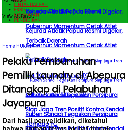
No Result
LINTAS DAERAH
EKBIS
Kejurda Atletik Papua Resmi Digelar,
KESEHATAN
View All Result
PENDIDIKAN
Gubernur: Momentum Cetak Atlet
Kejurda Atletik Papua Resmi Digelar,
Terbaik Daerah
Gubernur: Momentum Cetak Atlet
Home
HUKRIM
Pelaku Pembunuhan
Terbaik Daerah
Pemilik Laundry di Abepura
Ditangkap di Pelabuhan
Ruben Sanadi Tegaskan Persipura
Jayapura
Siap Jaga Tren Positif Kontra Kendal
Ruben Sanadi Tegaskan Persipura
Dari hasil penyelidikan, diketahui
Tornado FC
bahwa korban tewas akibat tindak
Siap Jaga Tren Positif Kontra Kendal