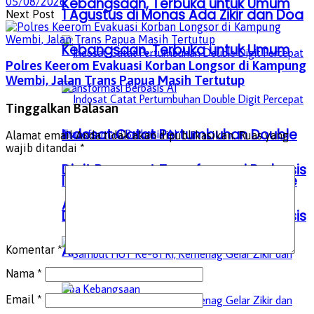
Kebangsaan, Terbuka untuk Umum
05/08/2026
1 Agustus di Monas Ada Zikir dan Doa
Next Post
Kebangsaan, Terbuka untuk Umum
Polres Keerom Evakuasi Korban Longsor di Kampung
Wembi, Jalan Trans Papua Masih Tertutup
Tinggalkan Balasan
Indosat Catat Pertumbuhan Double
Alamat email Anda tidak akan dipublikasikan.
Ruas yang
wajib ditandai
*
Digit Percepat Transformasi Berbasis
Indosat Catat Pertumbuhan Double
AI
Digit Percepat Transformasi Berbasis
AI
Komentar
*
Nama
*
Email
*