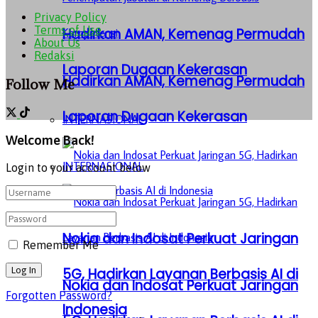
Privacy Policy
Terms of Use
Hadirkan AMAN, Kemenag Permudah
About Us
Redaksi
Laporan Dugaan Kekerasan
Hadirkan AMAN, Kemenag Permudah
Follow Me
Laporan Dugaan Kekerasan
INTERNASIONAL
Welcome Back!
INTERNASIONAL
Login to your account below
Nokia dan Indosat Perkuat Jaringan
Remember Me
5G, Hadirkan Layanan Berbasis AI di
Nokia dan Indosat Perkuat Jaringan
Forgotten Password?
Indonesia