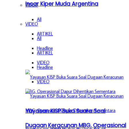
Incar Kiper Muda Argentina
VIDEO
All
VIDEO
ARTIKEL
All
Headline
ARTIKEL
VIDEO
Headline
VIDEO
Yayasan KISP Buka Suara Soal
Dugaan Keracunan MBG, Operasional