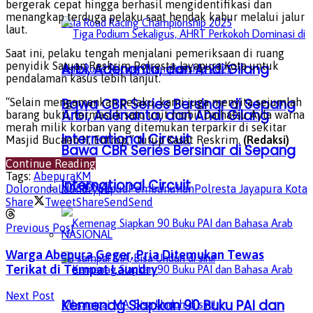
bergerak cepat hingga berhasil mengidentifikasi dan
menangkap terduga pelaku saat hendak kabur melalui jalur
laut.
Saat ini, pelaku tengah menjalani pemeriksaan di ruang
penyidik Satuan Reskrim Polresta Jayapura Kota untuk
Arbi, Adenanta, dan Andi Gilang
pendalaman kasus lebih lanjut.
Bawa CBR Series Bersinar di Sepang
“Selain mengamankan pelaku, kami juga menyita sejumlah
Arbi, Adenanta, dan Andi Gilang
barang bukti, termasuk satu unit mobil Daihatsu Ayla warna
merah milik korban yang ditemukan terparkir di sekitar
International Circuit
Masjid Bucaen II, Entrop,” tutup Kasat Reskrim.
(Redaksi)
Bawa CBR Series Bersinar di Sepang
Continue Reading
Tags:
Abepura
KM
International Circuit
NASIONAL
Doloronda
Laundry
papua
Pembunuhan
Polresta Jayapura Kota
Share
Tweet
Share
Send
Send
Previous Post
NASIONAL
Warga Abepura Geger, Pria Ditemukan Tewas
Terikat di Tempat Laundry
Next Post
Kemenag Siapkan 90 Buku PAI dan