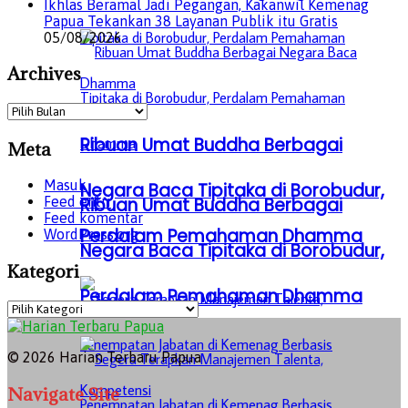
Ikhlas Beramal Jadi Pegangan, Kakanwil Kemenag
Papua Tekankan 38 Layanan Publik itu Gratis
05/08/2026
Archives
Archives
Ribuan Umat Buddha Berbagai
Meta
Masuk
Negara Baca Tipitaka di Borobudur,
Ribuan Umat Buddha Berbagai
Feed entri
Feed komentar
Perdalam Pemahaman Dhamma
WordPress.org
Negara Baca Tipitaka di Borobudur,
Kategori
Perdalam Pemahaman Dhamma
Kategori
© 2026 Harian Terbaru Papua
Navigate Site