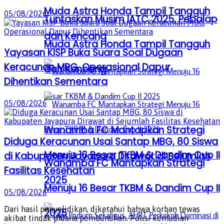
Muda Astra Honda Tampil Tangguh
05/08/2026
Tuntaskan Musim IATC 2025, Pebalap
dan Kencang
Muda Astra Honda Tampil Tangguh
Yayasan KISP Buka Suara Soal Dugaan
Keracunan MBG, Operasional Dapur
dan Kencang
Dihentikan Sementara
05/08/2026
Wanamba FC Mantapkan Strategi
Diduga Keracunan Usai Santap MBG, 80 Siswa
Menuju 16 Besar TKBM & Dandim Cup II
di Kabupaten Jayapura Dirawat di Sejumlah
Wanamba FC Mantapkan Strategi
Fasilitas Kesehatan
2025
Menuju 16 Besar TKBM & Dandim Cup II
05/08/2026
Dari hasil penyelidikan, diketahui bahwa korban tewas
2025
akibat tindak pidana pembunuhan. Polisi kemudian