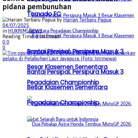
pidana pembunuhan
Tornado FC
by
Harian Terbaru Papua
04/07/2025
in
HUKRIM
,
NEWS
Reading Time: 1 min read
0
0
0
Bantai Persipal, Persipura Masuk 3
Besar Klasemen Sementara
Bantai Persipal, Persipura Masuk 3
Pegadaian Championhip
Besar Klasemen Sementara
Pegadaian Championhip