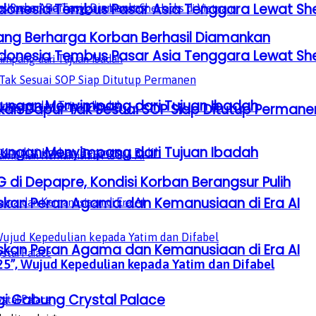
donesia Tembus Pasar Asia Tenggara Lewat Sh
rang Berharga Korban Berhasil Diamankan
donesia Tembus Pasar Asia Tenggara Lewat Sh
gkungan Menyimpang dari Tujuan Ibadah
skan Dapur Tak Sesuai SOP Siap Ditutup Permane
gkungan Menyimpang dari Tujuan Ibadah
i Depapre, Kondisi Korban Berangsur Pulih
laskan Peran Agama dan Kemanusiaan di Era AI
laskan Peran Agama dan Kemanusiaan di Era AI
5”, Wujud Kepedulian kepada Yatim dan Difabel
gi Gabung Crystal Palace