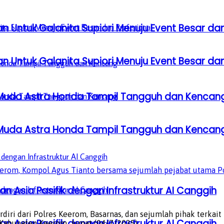
n Untuk Galanita Supiori Menuju Event Besar dan
n Untuk Galanita Supiori Menuju Event Besar dan
 Muda Astra Honda Tampil Tangguh dan Kencan
 Muda Astra Honda Tampil Tangguh dan Kencan
eerom, Kompol Agus Tianto bersama sejumlah pejabat utama Po
n Asia Pasifik dengan Infrastruktur AI Canggih
iri dari Polres Keerom, Basarnas, dan sejumlah pihak terkait
n Asia Pasifik dengan Infrastruktur AI Canggih
 Kabupaten Keerom, Jumat (04/7/2025).