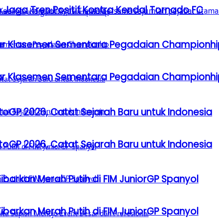
 Jaga Tren Positif Kontra Kendal Tornado FC
Besar Klasemen Sementara Pegadaian Championhi
Besar Klasemen Sementara Pegadaian Championhi
GP 2026, Catat Sejarah Baru untuk Indonesia
GP 2026, Catat Sejarah Baru untuk Indonesia
barkan Merah Putih di FIM JuniorGP Spanyol
barkan Merah Putih di FIM JuniorGP Spanyol