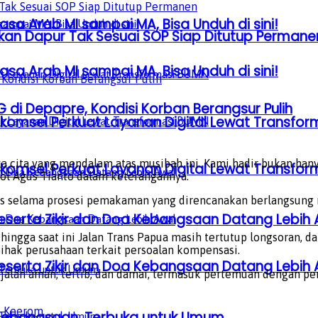
sa Arab MI sampai MA, Bisa Unduh di sini!
skan Dapur Tak Sesuai SOP Siap Ditutup Permane
sa Arab MI sampai MA, Bisa Unduh di sini!
i Depapre, Kondisi Korban Berangsur Pulih
lkomsel Perkuat Layanan Digital Lewat Transfo
 cita yang mendalam atas musibah ini. Kami hadir bukan hany
lkomsel Perkuat Layanan Digital Lewat Transfo
ol Agus Tianto dalam keterangannya.
tas selama prosesi pemakaman yang direncanakan berlangsu
serta Zikir dan Doa Kebangsaan Datang Lebih 
ngga saat ini Jalan Trans Papua masih tertutup longsoran, d
hak perusahaan terkait persoalan kompensasi.
serta Zikir dan Doa Kebangsaan Datang Lebih 
jalan aman, tertib, dan damai, termasuk pertemuan dengan per
s Keerom
a Kebangsaan, Terbuka untuk Umum