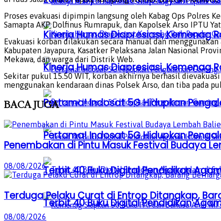
Proses evakuasi dipimpin langsung oleh Kabag Ops Polres K
Samapta AKP Dolfinus Rumrapuk, dan Kapolsek Arso IPTU Yat
Kinerja Humas Diapresiasi, Kemenag R
Evakuasi korban dilakukan secara manual dan menggunakan ala
Kabupaten Jayapura, Kasatker Pelaksana Jalan Nasional Prov
Mekawa, dan warga dari Distrik Web.
Kinerja Humas Diapresiasi, Kemenag R
Sekitar pukul 15.50 WIT, korban akhirnya berhasil dievakuas
menggunakan kendaraan dinas Polsek Arso, dan tiba pada pu
Pertama! Indosat 5G Hidupkan Penga
BACA
JUGA
Pertama! Indosat 5G Hidupkan Penga
Penembakan di Pintu Masuk Festival Budaya L
08/08/2026
Terbit 40 Buku Digital Pendidikan Agam
Terduga Pelaku Curat di Entrop Ditangkap, Ba
Terbit 40 Buku Digital Pendidikan Agam
08/08/2026