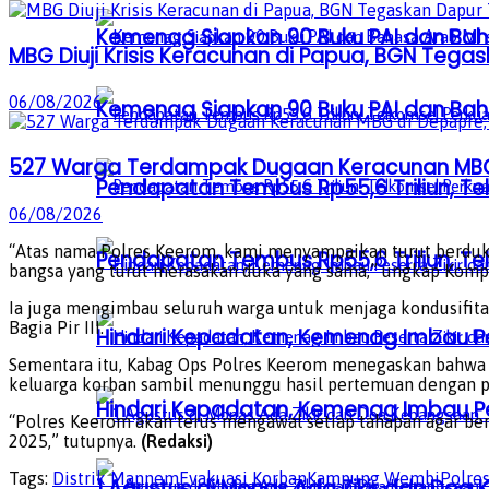
Kemenag Siapkan 90 Buku PAI dan Baha
MBG Diuji Krisis Keracunan di Papua, BGN Tega
06/08/2026
Kemenag Siapkan 90 Buku PAI dan Baha
527 Warga Terdampak Dugaan Keracunan MBG d
Pendapatan Tembus Rp55,6 Triliun, Te
06/08/2026
“Atas nama Polres Keerom, kami menyampaikan turut berduka
Pendapatan Tembus Rp55,6 Triliun, Te
bangsa yang turut merasakan duka yang sama,” ungkap Komp
Ia juga mengimbau seluruh warga untuk menjaga kondusifi
Bagia Pir III.
Hindari Kepadatan, Kemenag Imbau Pe
Sementara itu, Kabag Ops Polres Keerom menegaskan bahwa hi
keluarga korban sambil menunggu hasil pertemuan dengan pi
Hindari Kepadatan, Kemenag Imbau Pe
“Polres Keerom akan terus mengawal setiap tahapan agar ber
2025,” tutupnya.
(Redaksi)
Tags:
Distrik Mannem
Evakuasi Korban
Kampung Wembi
Polre
1 Agustus di Monas Ada Zikir dan Do