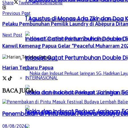
Share
Tweet
Share
Send
Send
Previous Post
1 Agustus di Monas Ada Zikir dan Do
Pelaku Pembunuhan Pemilik Laundry di Abepura Dita
Next Post
Indosat Catat Pertumbuhan Double Dig
Kanwil Kemenag Papua Gelar “Peaceful Muharram 202
Indosat Catat Pertumbuhan Double Dig
INTERNASIONAL
Harian Terbaru Papua
INTERNASIONAL
BACA
JUGA
Nokia dan Indosat Perkuat Jaringan 5G
Nokia dan Indosat Perkuat Jaringan 5G
Penembakan di Pintu Masuk Festival Budaya L
08/08/2026