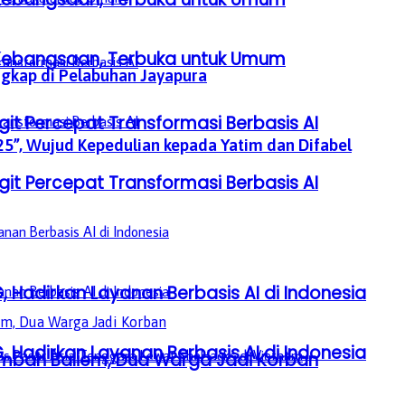
a Kebangsaan, Terbuka untuk Umum
ngkap di Pelabuhan Jayapura
it Percepat Transformasi Berbasis AI
5”, Wujud Kepedulian kepada Yatim dan Difabel
it Percepat Transformasi Berbasis AI
, Hadirkan Layanan Berbasis AI di Indonesia
, Hadirkan Layanan Berbasis AI di Indonesia
embah Baliem, Dua Warga Jadi Korban