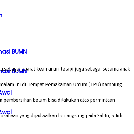
n
rmasi BUMN
a sebagai aparat keamanan, tetapi juga sebagai sesama anak
rmasi BUMN
ng malam ini di Tempat Pemakaman Umum (TPU) Kampung
Awal
an pembersihan belum bisa dilakukan atas permintaan
Awal
usahaan yang dijadwalkan berlangsung pada Sabtu, 5 Juli