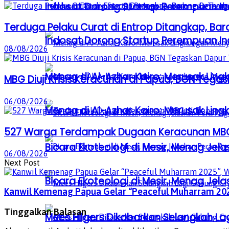
Indosat Dorong Startup Perempuan In
Terduga Pelaku Curat di Entrop Ditangkap, Ba
Indosat Dorong Startup Perempuan In
08/08/2026
Menag di Al-Azhar Kairo: Merusak Lin
MBG Diuji Krisis Keracunan di Papua, BGN Tega
06/08/2026
Menag di Al-Azhar Kairo: Merusak Lin
527 Warga Terdampak Dugaan Keracunan MBG d
Bicara Ekoteologi di Mesir, Menag Je
06/08/2026
Next Post
Bicara Ekoteologi di Mesir, Menag Je
Kanwil Kemenag Papua Gelar “Peaceful Muharram 202
Tinggalkan Balasan
Mees Hilgers Dikabarkan Selangkah La