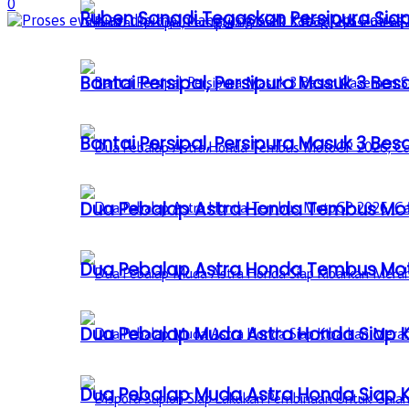
0
Ruben Sanadi Tegaskan Persipura Siap
Bantai Persipal, Persipura Masuk 3 
Bantai Persipal, Persipura Masuk 3 
Dua Pebalap Astra Honda Tembus Moto
Dua Pebalap Astra Honda Tembus Moto
Dua Pebalap Muda Astra Honda Siap Ki
Dua Pebalap Muda Astra Honda Siap Ki