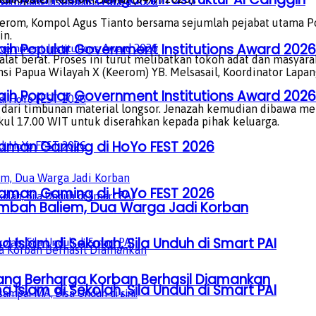
eerom, Kompol Agus Tianto bersama sejumlah pejabat utama Po
in.
aih Popular Government Institutions Award 2026
t berat. Proses ini turut melibatkan tokoh adat dan masyarak
insi Papua Wilayah X (Keerom) YB. Melsasail, Koordinator La
aih Popular Government Institutions Award 2026
i dari timbunan material longsor. Jenazah kemudian dibawa men
kul 17.00 WIT untuk diserahkan kepada pihak keluarga.
laman Gaming di HoYo FEST 2026
laman Gaming di HoYo FEST 2026
embah Baliem, Dua Warga Jadi Korban
a Islam di Sekolah, Sila Unduh di Smart PAI
rang Berharga Korban Berhasil Diamankan
a Islam di Sekolah, Sila Unduh di Smart PAI