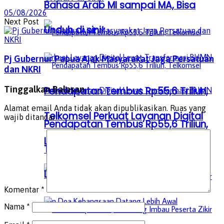
Bahasa Arab MI sampai MA, Bisa
05/08/2026
Next Post
Unduh di sini!
Pj Gubernur Papua Ajak Masyarakat Jaga Persatuan
dan NKRI
Tinggalkan Balasan
Pendapatan Tembus Rp55,6 Triliun,
Alamat email Anda tidak akan dipublikasikan.
Ruas yang
Telkomsel Perkuat Layanan Digital
wajib ditandai
*
Pendapatan Tembus Rp55,6 Triliun,
Lewat Transformasi BUMN
Telkomsel Perkuat Layanan Digital
Lewat Transformasi BUMN
Komentar
*
Nama
*