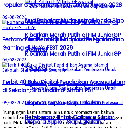
Popular Government Institutions Award 2026
06/08/2026
Dua Pebalap Muda Astra Honda Siap
Kibarkan Merah Putih di FIM JuniorGP
Pertama! Indosat 5G Hidupkan Pengalaman
Dua Pebalap Muda Astra Honda Siap
Gaming di HoYo FEST 2026
Spanyol
Kibarkan Merah Putih di FIM JuniorGP
06/08/2026
Spanyol
Terbit 40 Buku Digital Pendidikan Agama Islam
di Sekolah, Sila Unduh di Smart PAI
Dispora Supiori Siap Lakukan
05/08/2026
“Kunjungan kami antara lain untuk memastikan bahwa
Pembinaan Untuk Galanita Supiori
kebutuhan makanan jemaah di Madinah terpenuhi dengan
Dispora Supiori Siap Lakukan
baik. Mulai dari kualitas, distribusi, hingga ketepatan
pengantaran,” ujar Arif Satria, yang juga menjabat sebagai