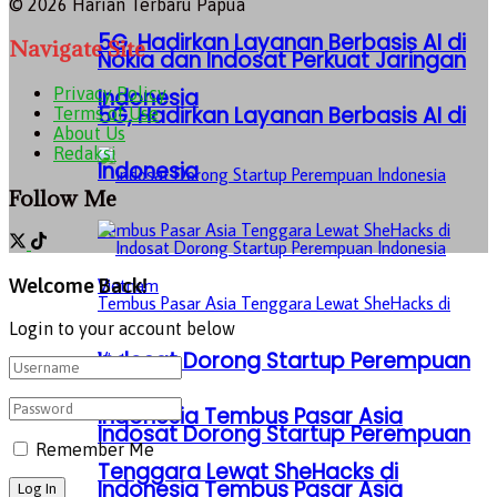
© 2026 Harian Terbaru Papua
5G, Hadirkan Layanan Berbasis AI di
Navigate Site
Nokia dan Indosat Perkuat Jaringan
Indonesia
Privacy Policy
5G, Hadirkan Layanan Berbasis AI di
Terms of Use
About Us
Redaksi
Indonesia
Follow Me
Welcome Back!
Login to your account below
Indosat Dorong Startup Perempuan
Indonesia Tembus Pasar Asia
Indosat Dorong Startup Perempuan
Remember Me
Tenggara Lewat SheHacks di
Indonesia Tembus Pasar Asia