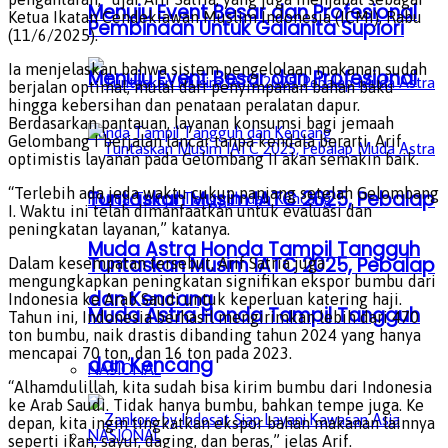
Menuju Event Besar dan Profesional
Ketua Ikatan Cendekiawan Muslim Indonesia (ICMI), Rabu
Pembinaan Untuk Galanita Supiori
(11/6/2025).
Ia menjelaskan bahwa sistem pengelolaan makanan sudah
Menuju Event Besar dan Profesional
berjalan optimal, mulai dari penyimpanan bahan baku
hingga kebersihan dan penataan peralatan dapur.
Berdasarkan pantauan, layanan konsumsi bagi jemaah
Gelombang I berjalan lancar tanpa kendala berarti. Arif
optimistis layanan pada Gelombang II akan semakin baik.
“Terlebih ada jeda waktu cukup panjang setelah Gelombang
Tuntaskan Musim IATC 2025, Pebalap
I. Waktu ini telah dimanfaatkan untuk evaluasi dan
peningkatan layanan,” katanya.
Muda Astra Honda Tampil Tangguh
Tuntaskan Musim IATC 2025, Pebalap
Dalam kesempatan tersebut, Arif Satria juga
mengungkapkan peningkatan signifikan ekspor bumbu dari
dan Kencang
Indonesia ke Arab Saudi untuk keperluan katering haji.
Muda Astra Honda Tampil Tangguh
Tahun ini, Indonesia berhasil mengirimkan lebih dari 470
ton bumbu, naik drastis dibanding tahun 2024 yang hanya
mencapai 70 ton, dan 16 ton pada 2023.
dan Kencang
NASIONAL
“Alhamdulillah, kita sudah bisa kirim bumbu dari Indonesia
ke Arab Saudi. Tidak hanya bumbu, bahkan tempe juga. Ke
depan, kita ingin tingkatkan ekspor bahan makanan lainnya
NASIONAL
seperti ikan, sayur, daging, dan beras,” jelas Arif.