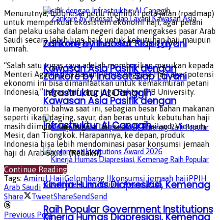
Menurutnya, Indonesia perlu memiliki peta jalan (roadmap)
untuk memperkuat ekosistem ekonomi haji, agar petani
dan pelaku usaha dalam negeri dapat mengakses pasar Arab
Saudi secara lebih luas, baik untuk kebutuhan haji maupun
Zankore by Indosat Siap Layani
umrah.
“Salah satu tugas saya adalah memberikan masukan kepada
Kawasan Asia Pasifik dengan
Zankore by Indosat Siap Layani
Menteri Agama dan Badan Penyelenggara Haji agar potensi
ekonomi ini bisa dimanfaatkan untuk kemakmuran petani
Infrastruktur AI Canggih
Indonesia,” tegas Arif yang juga Rektor IPB University.
Kawasan Asia Pasifik dengan
Ia menyoroti bahwa saat ini, sebagian besar bahan makanan
seperti ikan, daging, sayur, dan beras untuk kebutuhan haji
Infrastruktur AI Canggih
masih diimpor dari negara lain seperti Thailand, Vietnam,
Mesir, dan Tiongkok. Harapannya, ke depan, produk
Indonesia bisa lebih mendominasi pasar konsumsi jemaah
haji di Arab Saudi.
(Redaksi)
Continue Reading
Tags:
Amirul Hajj
Gelombang II
konsumsi jemaah haji
PPIH
Kinerja Humas Diapresiasi, Kemenag
Arab Saudi
Share
Tweet
Share
Send
Send
Raih Popular Government Institutions
Previous Post
Kinerja Humas Diapresiasi, Kemenag