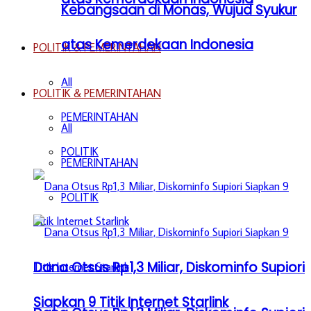
Kebangsaan di Monas, Wujud Syukur
atas Kemerdekaan Indonesia
POLITIK & PEMERINTAHAN
All
POLITIK & PEMERINTAHAN
PEMERINTAHAN
All
POLITIK
PEMERINTAHAN
POLITIK
Dana Otsus Rp1,3 Miliar, Diskominfo Supiori
Siapkan 9 Titik Internet Starlink