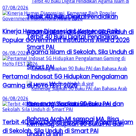
07/08/2026
Terbit 40 Buku Digital Pendidikan
Kinerja Humas Diapresiasi, Kemenag Raih
Agama Islam di Sekolah, Sila Unduh di
Terbit 40 Buku Digital Pendidikan
Popular Government Institutions Award 2026
Smart PAI
Agama Islam di Sekolah, Sila Unduh di
06/08/2026
Smart PAI
Pertama! Indosat 5G Hidupkan Pengalaman
Gaming di HoYo FEST 2026
06/08/2026
Kemenag Siapkan 90 Buku PAI dan
Bahasa Arab MI sampai MA, Bisa
Terbit 40 Buku Digital Pendidikan Agama Islam
Kemenag Siapkan 90 Buku PAI dan
di Sekolah, Sila Unduh di Smart PAI
Unduh di sini!