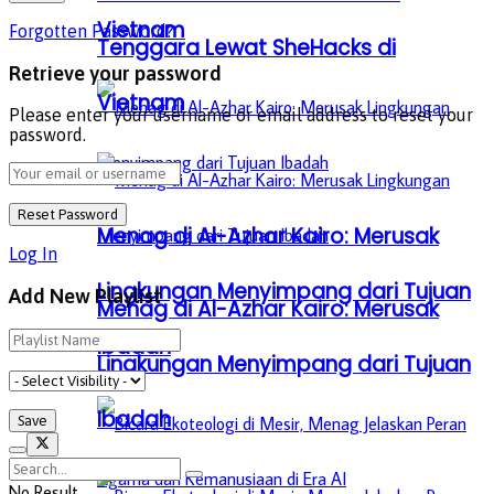
Vietnam
Forgotten Password?
Tenggara Lewat SheHacks di
Retrieve your password
Vietnam
Please enter your username or email address to reset your
password.
Menag di Al-Azhar Kairo: Merusak
Log In
Lingkungan Menyimpang dari Tujuan
Add New Playlist
Menag di Al-Azhar Kairo: Merusak
Ibadah
Lingkungan Menyimpang dari Tujuan
Ibadah
No Result