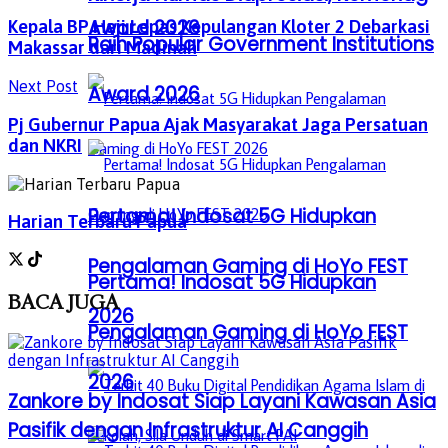
Award 2026
Kepala BP Haji Lepas Kepulangan Kloter 2 Debarkasi
Raih Popular Government Institutions
Makassar dari Madinah
Next Post
Award 2026
Pj Gubernur Papua Ajak Masyarakat Jaga Persatuan
dan NKRI
Pertama! Indosat 5G Hidupkan
Harian Terbaru Papua
Pengalaman Gaming di HoYo FEST
Pertama! Indosat 5G Hidupkan
BACA
JUGA
2026
Pengalaman Gaming di HoYo FEST
2026
Zankore by Indosat Siap Layani Kawasan Asia
Pasifik dengan Infrastruktur AI Canggih