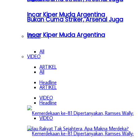
Incar Kiper Muda Argentina
Bukan Cuma Striker, Arsenal Juga
Incar Kiper Muda Argentina
VIDEO
All
VIDEO
ARTIKEL
All
Headline
ARTIKEL
VIDEO
Headline
VIDEO