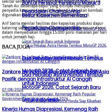
sekitar sembilan hari di kota Nabi sebelum kembali ke
Bantai Persipal, Persipura Masuk 3
Tanah Air. Beberapa dapur yang ditinjau merupakan
penyedia konsumsi pada Gelombang I dan akan kembali
Pegadaian Championhip
Besar Klasemen Sementara
digunakan untuk melayani jemaah Gelombang II.
Arif Satria menilai fasilitas dan kapasitas produksi dapur
Pegadaian Championhip
katering sangat baik. Ia mengapresiasi kemampuan dapur
dalam menyediakan hingga 15.000 porsi makanan per hari
untuk jemaah haji.
BACA
JUGA
Dua Pebalap Astra Honda Tembus
MotoGP 2026, Catat Sejarah Baru
Zankore by Indosat Siap Layani Kawasan Asia
Dua Pebalap Astra Honda Tembus
Pasifik dengan Infrastruktur AI Canggih
untuk Indonesia
MotoGP 2026, Catat Sejarah Baru
07/08/2026
untuk Indonesia
Kinerja Humas Diapresiasi, Kemenag Raih