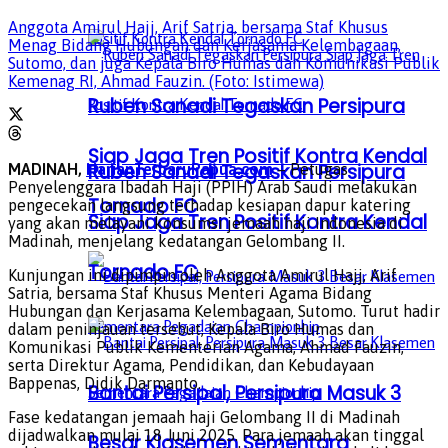
Anggota Amirul Hajj, Arif Satria, bersama Staf Khusus
Menag Bidang Hubungan dan Kerjasama Kelembagaan,
Sutomo, dan juga Kepala Biro Humas dan Komunikasi Publik
Kemenag RI, Ahmad Fauzin. (Foto: Istimewa)
Ruben Sanadi Tegaskan Persipura
Siap Jaga Tren Positif Kontra Kendal
Ruben Sanadi Tegaskan Persipura
MADINAH,
HarianTerbaruPapua.com
– Petugas
Penyelenggara Ibadah Haji (PPIH) Arab Saudi melakukan
Tornado FC
pengecekan langsung terhadap kesiapan dapur katering
Siap Jaga Tren Positif Kontra Kendal
yang akan melayani konsumsi jemaah haji Indonesia di
Madinah, menjelang kedatangan Gelombang II.
Tornado FC
Kunjungan ini dipimpin oleh Anggota Amirul Hajj, Arif
Satria, bersama Staf Khusus Menteri Agama Bidang
Hubungan dan Kerjasama Kelembagaan, Sutomo. Turut hadir
dalam peninjauan tersebut, Kepala Biro Humas dan
Komunikasi Publik Kementerian Agama, Ahmad Fauzin,
serta Direktur Agama, Pendidikan, dan Kebudayaan
Bappenas, Didik Darmanto.
Bantai Persipal, Persipura Masuk 3
Fase kedatangan jemaah haji Gelombang II di Madinah
dijadwalkan mulai 18 Juni 2025. Para jemaah akan tinggal
Besar Klasemen Sementara