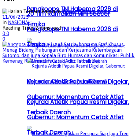
Pangkoops TNI Habema 2026 di
by
Harian Terbaru Papua
20 Tim Ramaikan Mini Soccer
11/06/2025
in
NASIONAL
Timika
Reading Time: 2 mins read
Pangkoops TNI Habema 2026 di
0
0
0
Timika
Kejurda Atletik Papua Resmi Digelar,
Gubernur: Momentum Cetak Atlet
Kejurda Atletik Papua Resmi Digelar,
Terbaik Daerah
Gubernur: Momentum Cetak Atlet
Terbaik Daerah