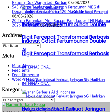
Baliem, Dua Warga Jadi Korban
08/08/2026
543 Warga Terdampak Dugaan Keracunan MBG di
Depapre, 402 Sembuh dan 120 Masih Dirawat
08/08/2026
20 Tim Ramaikan Mini Soccer Pangkoops TNI Habema
Indosat Catat Pertumbuhan Double
2026 di Timika
08/08/2026
Archives
Digit Percepat Transformasi Berbasis
Indosat Catat Pertumbuhan Double
Archives
AI
Digit Percepat Transformasi Berbasis
Meta
AI
Masuk
INTERNASIONAL
Feed entri
Feed komentar
WordPress.org
INTERNASIONAL
Kategori
Kategori
Nokia dan Indosat Perkuat Jaringan