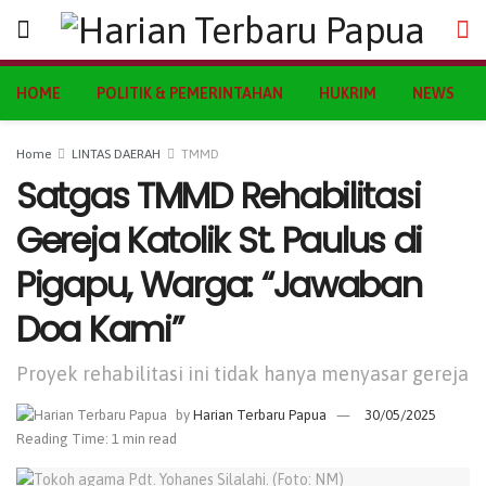
HOME
POLITIK & PEMERINTAHAN
HUKRIM
NEWS
Home
LINTAS DAERAH
TMMD
Satgas TMMD Rehabilitasi
Gereja Katolik St. Paulus di
Pigapu, Warga: “Jawaban
Doa Kami”
Proyek rehabilitasi ini tidak hanya menyasar gereja
by
Harian Terbaru Papua
30/05/2025
Reading Time: 1 min read