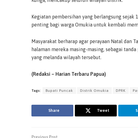
Kunga, mencakup seluruh wilayah distrik.
Kegiatan pembersihan yang berlangsung sejak
penting bagi warga Omukia untuk kembali mem
Masyarakat berharap agar perayaan Natal dan T
halaman mereka masing-masing, sebagai tanda 
yang melanda wilayah tersebut.
(Redaksi – Harian Terbaru Papua)
Tags:
Bupati Puncak
Distrik Omukia
DPRK
Pa
Share
Tweet
S
Previous Post