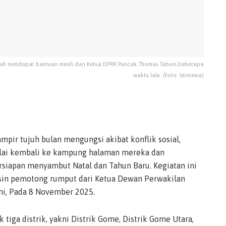
elah mendapat bantuan mesih dari Ketua DPRK Puncak,Thomas Tabuni,beberapa
waktu lalu. (Foto: Istimewa)
mpir tujuh bulan mengungsi akibat konflik sosial,
ulai kembali ke kampung halaman mereka dan
siapan menyambut Natal dan Tahun Baru. Kegiatan ini
sin pemotong rumput dari Ketua Dewan Perwakilan
i, Pada 8 November 2025.
 tiga distrik, yakni Distrik Gome, Distrik Gome Utara,