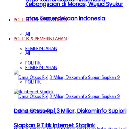
Kebangsaan di Monas, Wujud Syukur
atas Kemerdekaan Indonesia
POLITIK & PEMERINTAHAN
All
POLITIK & PEMERINTAHAN
PEMERINTAHAN
All
POLITIK
PEMERINTAHAN
POLITIK
Dana Otsus Rp1,3 Miliar, Diskominfo Supiori
Siapkan 9 Titik Internet Starlink