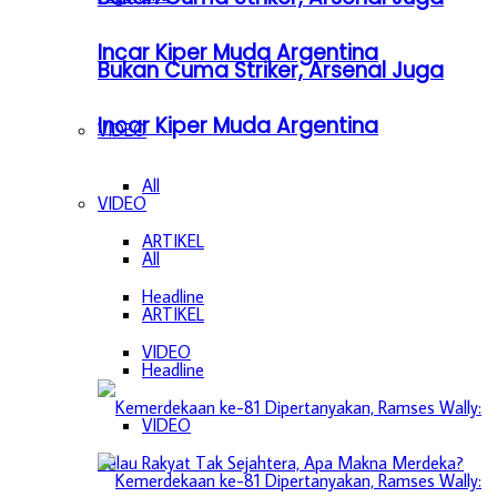
Incar Kiper Muda Argentina
Bukan Cuma Striker, Arsenal Juga
Incar Kiper Muda Argentina
VIDEO
All
VIDEO
ARTIKEL
All
Headline
ARTIKEL
VIDEO
Headline
VIDEO