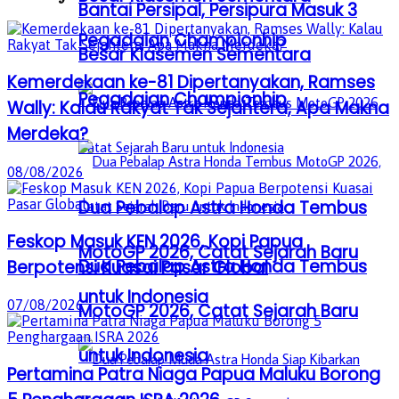
Bantai Persipal, Persipura Masuk 3
Pegadaian Championhip
Besar Klasemen Sementara
Kemerdekaan ke-81 Dipertanyakan, Ramses
Pegadaian Championhip
Wally: Kalau Rakyat Tak Sejahtera, Apa Makna
Merdeka?
08/08/2026
Dua Pebalap Astra Honda Tembus
Feskop Masuk KEN 2026, Kopi Papua
MotoGP 2026, Catat Sejarah Baru
Dua Pebalap Astra Honda Tembus
Berpotensi Kuasai Pasar Global
untuk Indonesia
07/08/2026
MotoGP 2026, Catat Sejarah Baru
untuk Indonesia
Pertamina Patra Niaga Papua Maluku Borong