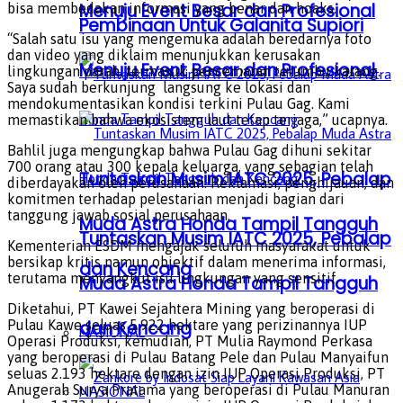
Menuju Event Besar dan Profesional
bisa membedakan informasi yang benar dan hoaks.
Pembinaan Untuk Galanita Supiori
“Salah satu isu yang mengemuka adalah beredarnya foto
dan video yang diklaim menunjukkan kerusakan
Menuju Event Besar dan Profesional
lingkungan parah, termasuk pencemaran terumbu karang.
Saya sudah berkunjung langsung ke lokasi dan
mendokumentasikan kondisi terkini Pulau Gag. Kami
memastikan bahwa ekosistem laut tetap terjaga,” ucapnya.
Bahlil juga mengungkap bahwa Pulau Gag dihuni sekitar
700 orang atau 300 kepala keluarga, yang sebagian telah
Tuntaskan Musim IATC 2025, Pebalap
diberdayakan oleh perusahaan. Reklamasi, penghijauan, dan
komitmen terhadap pelestarian menjadi bagian dari
tanggung jawab sosial perusahaan.
Muda Astra Honda Tampil Tangguh
Tuntaskan Musim IATC 2025, Pebalap
Kementerian ESDM mengajak seluruh masyarakat untuk
bersikap kritis namun objektif dalam menerima informasi,
dan Kencang
terutama menyangkut isu lingkungan yang sensitif.
Muda Astra Honda Tampil Tangguh
Diketahui, PT Kawei Sejahtera Mining yang beroperasi di
Pulau Kawe seluas 5.922 hektare yang perizinannya IUP
dan Kencang
NASIONAL
Operasi Produksi, kemudian, PT Mulia Raymond Perkasa
yang beroperasi di Pulau Batang Pele dan Pulau Manyaifun
seluas 2.193 hektare dengan izin IUP Operasi Produksi, PT
Anugerah Surya Pratama yang beroperasi di Pulau Manuran
NASIONAL