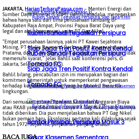
JAKARTA,
HarianTerbaruPapua.com
– Menteri Energi dan
Sumber Daya Mineral (ESDM), Bahlil Lahadalia, menegaskan
bahwa hanya satu dari lima perusahaan tambang di
Kabupaten Raja Ampat, Provinsi Papua Barat Daya yang
legal dan aktif beroperasi, yaitu PT Gag Nikel.
Ruben Sanadi Tegaskan Persipura
“Empat perusahaan lainnya, yakni PT Kawei Sejahtera
Mining, PT Mulia Raymond Perkasa, PT Anugerah Surya
Siap Jaga Tren Positif Kontra Kendal
Ruben Sanadi Tegaskan Persipura
Pratama, dan PT Nurham, telah dicabut izinnya karena tidak
memenuhi syarat,” jelas Bahlil saat konferensi pers, di
Tornado FC
Jakarta, Selasa (10/6/2025).
Siap Jaga Tren Positif Kontra Kendal
Bahlil bilang, pencabutan izin ini merupakan bagian dari
komitmen pemerintah untuk memperketat pengawasan
Tornado FC
terhadap kegiatan tambang yang berpotensi merusak
lingkungan.
Dari semua ini, proses Rencana Kerja dan Anggaran Biaya
atau RKAB yang diberikan, hanya PT Gag Nikel, yang lainnya
tidak diberikan. Dia pun menjelaskan bahwa PT Gag Nikel
bukan pemain baru. Eksplorasi pertama kali dilakukan sejak
Bantai Persipal, Persipura Masuk 3
tahun 1972. Sejak itu, perjalanan panjang dilalui.
BACA
JUGA
Besar Klasemen Sementara