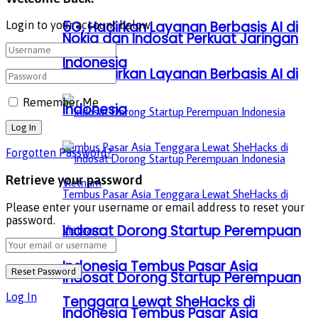
5G, Hadirkan Layanan Berbasis AI di
Login to your account below
Nokia dan Indosat Perkuat Jaringan
Indonesia
5G, Hadirkan Layanan Berbasis AI di
Remember Me
Indonesia
Forgotten Password?
Retrieve your password
Please enter your username or email address to reset your
password.
Indosat Dorong Startup Perempuan
Indonesia Tembus Pasar Asia
Indosat Dorong Startup Perempuan
Log In
Tenggara Lewat SheHacks di
Indonesia Tembus Pasar Asia