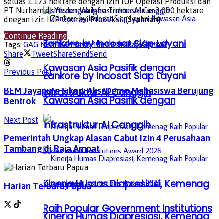
seluas 1.173 hektare dengan izin IUP Operasi Produksi dan
PT Nurham di Yesner Waigeo Timur seluas 3.000 hektare
dnegan izin IUP Operasi Produksi.
(Syahriah)
Continue Reading
Zankore by Indosat Siap Layani
Tags:
GAG Nikel
Kementerian ESDM
Raja Ampat
Share
Tweet
Share
Send
Send
Kawasan Asia Pasifik dengan
Previous Post
Zankore by Indosat Siap Layani
BEM Jayapura Sikapi Aksi Demo Mahasiswa Berujung
Infrastruktur AI Canggih
Kawasan Asia Pasifik dengan
Bentrok
Next Post
Infrastruktur AI Canggih
Pemerintah Ungkap Alasan Cabut Izin 4 Perusahaan
Tambang di Raja Ampat
Kinerja Humas Diapresiasi, Kemenag
Harian Terbaru Papua
Raih Popular Government Institutions
Kinerja Humas Diapresiasi, Kemenag