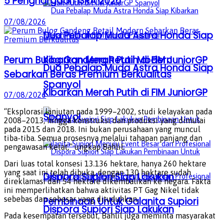
5 Penghargaan ISRA 2026
07/08/2026
Dua Pebalap Muda Astra Honda Siap
Perum Bulog Gandeng Retail Modern
Kibarkan Merah Putih di FIM JuniorGP
Dua Pebalap Muda Astra Honda Siap
Sebarkan Beras Premium Berkualitas
Spanyol
Kibarkan Merah Putih di FIM JuniorGP
07/08/2026
“Eksplorasi lanjutan pada 1999–2002, studi kelayakan pada
Spanyol
2008–2013, hingga konstruksi dan produksi yang dimulai
pada 2015 dan 2018. Ini bukan perusahaan yang muncul
tiba-tiba. Semua prosesnya melalui tahapan panjang dan
pengawasan ketat,” ungkap Bahlil.
Dari luas total konsesi 13.136 hektare, hanya 260 hektare
yang saat ini telah dibuka, dengan 130 hektare sudah
Dispora Supiori Siap Lakukan
direklamasi dan 54 hektare dikembalikan ke negara. Fakta
ini memperlihatkan bahwa aktivitas PT Gag Nikel tidak
sebebas dan sebesar yang dituduhkan.
Pembinaan Untuk Galanita Supiori
Dispora Supiori Siap Lakukan
Pada kesempatan tersebut, Bahlil juga meminta masyarakat