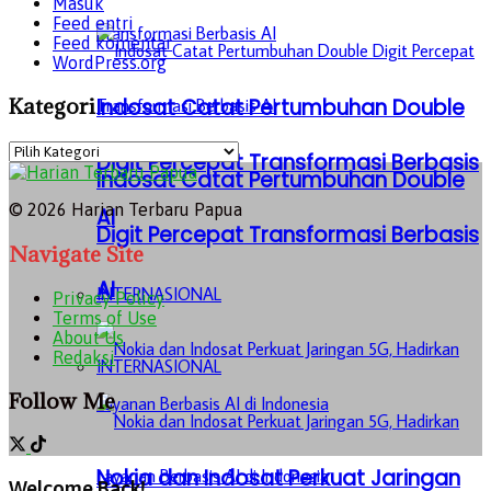
Masuk
Feed entri
Feed komentar
WordPress.org
Kategori
Indosat Catat Pertumbuhan Double
Kategori
Digit Percepat Transformasi Berbasis
Indosat Catat Pertumbuhan Double
© 2026 Harian Terbaru Papua
AI
Digit Percepat Transformasi Berbasis
Navigate Site
AI
INTERNASIONAL
Privacy Policy
Terms of Use
About Us
Redaksi
INTERNASIONAL
Follow Me
Nokia dan Indosat Perkuat Jaringan
Welcome Back!