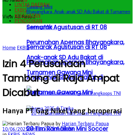
No Result
LINTAS DAERAH
EKBIS
KESEHATAN
View All Result
PENDIDIKAN
Semarak Agustusan di RT 08
Perumahan Apernas Bhayangkara,
Semarak Agustusan di RT 08
Home
EKBIS
Anak-anak SD Adu Bakat di
Izin 4 Perusahaan
Perumahan Apernas Bhayangkara,
Turnamen Gawang Mini
Tambang di Raja Ampat
Anak-anak SD Adu Bakat di
Dicabut
Turnamen Gawang Mini
Hanya PT Gag Nikel yang beroperasi
by
Harian Terbaru Papua
20 Tim Ramaikan Mini Soccer
10/06/2025
in
EKBIS
,
NEWS