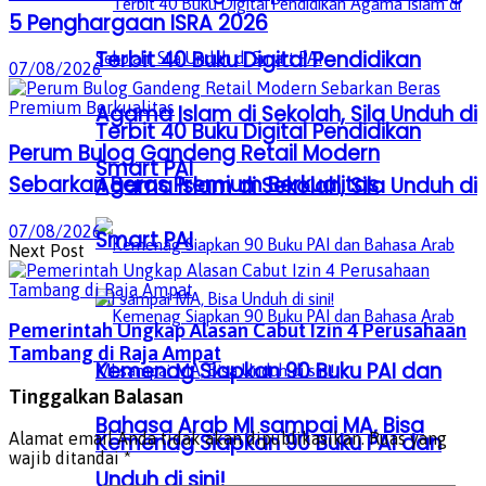
5 Penghargaan ISRA 2026
Terbit 40 Buku Digital Pendidikan
07/08/2026
Agama Islam di Sekolah, Sila Unduh di
Terbit 40 Buku Digital Pendidikan
Perum Bulog Gandeng Retail Modern
Smart PAI
Sebarkan Beras Premium Berkualitas
Agama Islam di Sekolah, Sila Unduh di
07/08/2026
Smart PAI
Next Post
Pemerintah Ungkap Alasan Cabut Izin 4 Perusahaan
Tambang di Raja Ampat
Kemenag Siapkan 90 Buku PAI dan
Tinggalkan Balasan
Bahasa Arab MI sampai MA, Bisa
Alamat email Anda tidak akan dipublikasikan.
Ruas yang
Kemenag Siapkan 90 Buku PAI dan
wajib ditandai
*
Unduh di sini!