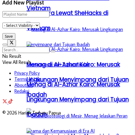
Add New Playlist
Vietnam
Tenggara Lewat SheHacks di
Vietnam
No Result
View All Result
Menag di Al-Azhar Kairo: Merusak
Privacy Policy
Lingkungan Menyimpang dari Tujuan
Terms of Use
Menag di Al-Azhar Kairo: Merusak
About Us
Redaksi
Ibadah
Lingkungan Menyimpang dari Tujuan
© 2026 Harian Terbaru Papua
Ibadah