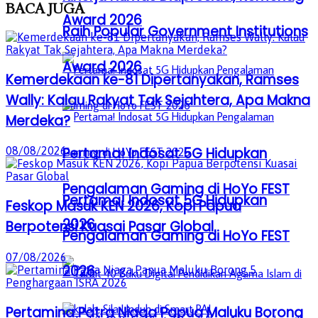
BACA
JUGA
Award 2026
Raih Popular Government Institutions
Award 2026
Kemerdekaan ke-81 Dipertanyakan, Ramses
Wally: Kalau Rakyat Tak Sejahtera, Apa Makna
Merdeka?
Pertama! Indosat 5G Hidupkan
08/08/2026
Pengalaman Gaming di HoYo FEST
Pertama! Indosat 5G Hidupkan
Feskop Masuk KEN 2026, Kopi Papua
2026
Berpotensi Kuasai Pasar Global
Pengalaman Gaming di HoYo FEST
07/08/2026
2026
Pertamina Patra Niaga Papua Maluku Borong