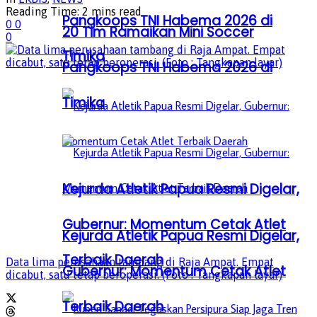
Reading Time: 2 mins read
Pangkoops TNI Habema 2026 di
0
0
20 Tim Ramaikan Mini Soccer
0
Timika
Pangkoops TNI Habema 2026 di
Timika
Kejurda Atletik Papua Resmi Digelar,
Gubernur: Momentum Cetak Atlet
Kejurda Atletik Papua Resmi Digelar,
Terbaik Daerah
Data lima perusahaan tambang di Raja Ampat. Empat
Gubernur: Momentum Cetak Atlet
dicabut, satu tetap beroperasi. (Foto : Tangkapan layar)
Terbaik Daerah