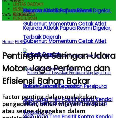
No Result
LINTAS DAERAH
EKBIS
Kejurda Atletik Papua Resmi Digelar,
KESEHATAN
View All Result
PENDIDIKAN
Gubernur: Momentum Cetak Atlet
Kejurda Atletik Papua Resmi Digelar,
Terbaik Daerah
Gubernur: Momentum Cetak Atlet
Home
EKBIS
Pentingnya Saringan Udara
Terbaik Daerah
Motor: Jaga Performa dan
Efisiensi Bahan Bakar
Ruben Sanadi Tegaskan Persipura
Factor penting dalam melakukan
Siap Jaga Tren Positif Kontra Kendal
Ruben Sanadi Tegaskan Persipura
pengecekan, untuk wilayah berdebu
atau sering digunakan dalam
Tornado FC
Siap Jaga Tren Positif Kontra Kendal