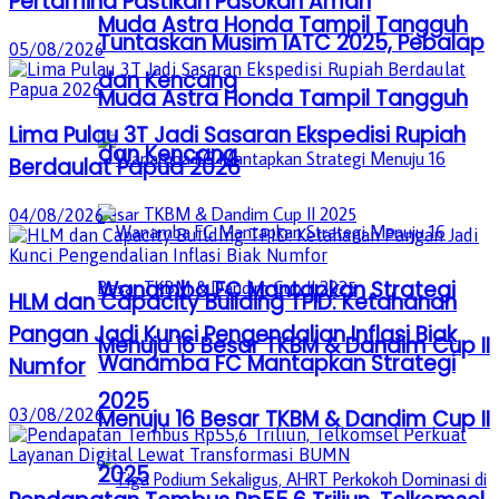
Pertamina Pastikan Pasokan Aman
Muda Astra Honda Tampil Tangguh
Tuntaskan Musim IATC 2025, Pebalap
05/08/2026
dan Kencang
Muda Astra Honda Tampil Tangguh
Lima Pulau 3T Jadi Sasaran Ekspedisi Rupiah
dan Kencang
Berdaulat Papua 2026
04/08/2026
Wanamba FC Mantapkan Strategi
HLM dan Capacity Building TPID: Ketahanan
Pangan Jadi Kunci Pengendalian Inflasi Biak
Menuju 16 Besar TKBM & Dandim Cup II
Wanamba FC Mantapkan Strategi
Numfor
2025
03/08/2026
Menuju 16 Besar TKBM & Dandim Cup II
2025