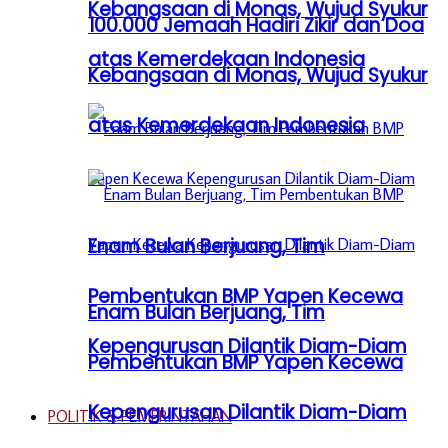
Kebangsaan di Monas, Wujud Syukur
100.000 Jemaah Hadiri Zikir dan Doa
atas Kemerdekaan Indonesia
Kebangsaan di Monas, Wujud Syukur
atas Kemerdekaan Indonesia
Enam Bulan Berjuang, Tim
Pembentukan BMP Yapen Kecewa
Enam Bulan Berjuang, Tim
Kepengurusan Dilantik Diam-Diam
Pembentukan BMP Yapen Kecewa
Kepengurusan Dilantik Diam-Diam
POLITIK & PEMERINTAHAN