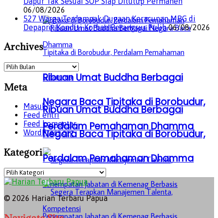
Dapur Tak Sesuai SOP Siap Ditutup Permanen
06/08/2026
527 Warga Terdampak Dugaan Keracunan MBG di
Depapre, Kondisi Korban Berangsur Pulih
06/08/2026
Archives
Archives
Ribuan Umat Buddha Berbagai
Meta
Negara Baca Tipitaka di Borobudur,
Masuk
Ribuan Umat Buddha Berbagai
Feed entri
Feed komentar
Perdalam Pemahaman Dhamma
Negara Baca Tipitaka di Borobudur,
WordPress.org
Kategori
Perdalam Pemahaman Dhamma
Kategori
© 2026 Harian Terbaru Papua
Navigate Site