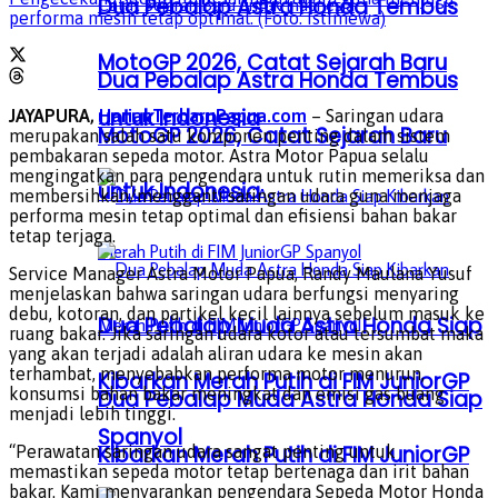
Dua Pebalap Astra Honda Tembus
performa mesin tetap optimal. (Foto: Istimewa)
MotoGP 2026, Catat Sejarah Baru
Dua Pebalap Astra Honda Tembus
untuk Indonesia
JAYAPURA,
HarianTerbaruPapua.com
– ​Saringan udara
MotoGP 2026, Catat Sejarah Baru
merupakan salah satu komponen penting dalam sistem
pembakaran sepeda motor. Astra Motor Papua selalu
mengingatkan para pengendara untuk rutin memeriksa dan
untuk Indonesia
membersihkan/mengganti saringan udara guna menjaga
performa mesin tetap optimal dan efisiensi bahan bakar
tetap terjaga.
Service Manager Astra Motor Papua, Randy Maulana Yusuf
menjelaskan bahwa saringan udara berfungsi menyaring
debu, kotoran, dan partikel kecil lainnya sebelum masuk ke
Dua Pebalap Muda Astra Honda Siap
ruang bakar. Jika saringan udara kotor atau tersumbat maka
yang akan terjadi adalah aliran udara ke mesin akan
terhambat, menyebabkan performa motor menurun,
Kibarkan Merah Putih di FIM JuniorGP
konsumsi bahan bakar meningkat dan emisi gas buang
Dua Pebalap Muda Astra Honda Siap
menjadi lebih tinggi.
Spanyol
Kibarkan Merah Putih di FIM JuniorGP
“Perawatan saringan udara sangat penting untuk
memastikan sepeda motor tetap bertenaga dan irit bahan
bakar. Kami menyarankan pengendara Sepeda Motor Honda