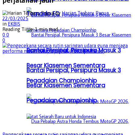
perjalanan jauh
Tornado FC
by
Harian Terbaru Papua
22/03/2025
in
EKBIS
Reading Time: 1 min read
0
0
0
Bantai Persipal, Persipura Masuk 3
Besar Klasemen Sementara
Bantai Persipal, Persipura Masuk 3
Pegadaian Championhip
Besar Klasemen Sementara
Pegadaian Championhip
Pengecekana secara rutin saringan udara guna menjaga