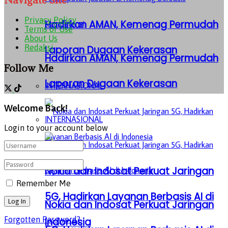
Privacy Policy
Hadirkan AMAN, Kemenag Permudah
Terms of Use
About Us
Redaksi
Laporan Dugaan Kekerasan
Hadirkan AMAN, Kemenag Permudah
Follow Me
Laporan Dugaan Kekerasan
INTERNASIONAL
Welcome Back!
INTERNASIONAL
Login to your account below
Nokia dan Indosat Perkuat Jaringan
Remember Me
5G, Hadirkan Layanan Berbasis AI di
Nokia dan Indosat Perkuat Jaringan
Forgotten Password?
Indonesia