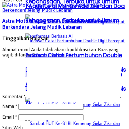
Kebangsaan, Terbuka untuk Umum
1 Agustus di Monas Ada Zikir dan Doa
Kebangsaan, Terbuka untuk Umum
Astra Motor Papua Gelar Edukasi Keselamatan
Berkendara Jelang Mudik Lebaran
Tinggalkan Balasan
Alamat email Anda tidak akan dipublikasikan.
Ruas yang
Indosat Catat Pertumbuhan Double
wajib ditandai
*
Digit Percepat Transformasi Berbasis
Indosat Catat Pertumbuhan Double
AI
Digit Percepat Transformasi Berbasis
Komentar
*
AI
Nama
*
Email
*
Situs Web