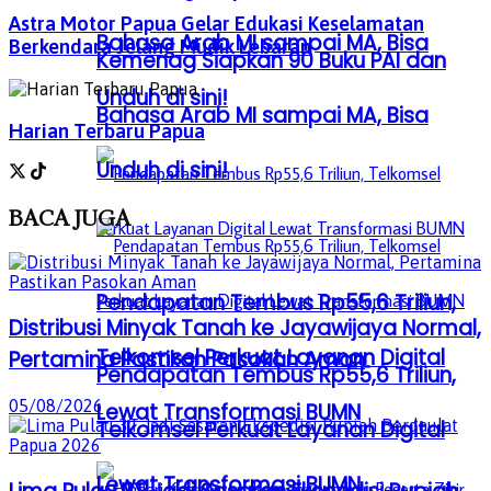
Astra Motor Papua Gelar Edukasi Keselamatan
Bahasa Arab MI sampai MA, Bisa
Berkendara Jelang Mudik Lebaran
Kemenag Siapkan 90 Buku PAI dan
Unduh di sini!
Bahasa Arab MI sampai MA, Bisa
Harian Terbaru Papua
Unduh di sini!
BACA
JUGA
Pendapatan Tembus Rp55,6 Triliun,
Distribusi Minyak Tanah ke Jayawijaya Normal,
Telkomsel Perkuat Layanan Digital
Pertamina Pastikan Pasokan Aman
Pendapatan Tembus Rp55,6 Triliun,
05/08/2026
Lewat Transformasi BUMN
Telkomsel Perkuat Layanan Digital
Lewat Transformasi BUMN