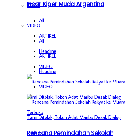
Incar Kiper Muda Argentina
VIDEO
All
VIDEO
ARTIKEL
All
Headline
ARTIKEL
VIDEO
Headline
VIDEO
Rencana Pemindahan Sekolah