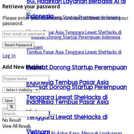
5G, Hadirkan Layanan Berbasis AI di
Retrieve your password
Indonesia
Please enter your username or email address to reset your
password.
Log In
Indosat Dorong Startup Perempuan
Add New Playlist
Indonesia Tembus Pasar Asia
Indosat Dorong Startup Perempuan
Tenggara Lewat SheHacks di
Indonesia Tembus Pasar Asia
Vietnam
Tenggara Lewat SheHacks di
No Result
View All Result
Vietnam