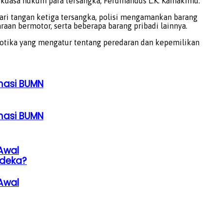
 kuasa hukum para tersangka, Ferdinandus L.K. Kainakimu.
Dari tangan ketiga tersangka, polisi mengamankan barang
raan bermotor, serta beberapa barang pribadi lainnya.
rkotika yang mengatur tentang peredaran dan kepemilikan
rmasi BUMN
rmasi BUMN
Awal
rdeka?
Awal