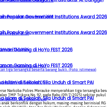
aih Popular Government Institutions Award 2026
aih Popular Government Institutions Award 2026
laman Gaming di HoYo FEST 2026
laman Gaming di HoYo FEST 2026
 tiga tersangka beserta barang bukti. (Foto: istimewa)
a Islam di Sekolah, Sila Unduh di Smart PAI
se Narkoba Polres Merauke menyerahkan tiga tersangka beser
lan TMP Trikora No. 92, pada Rabu (09/7/2025) sekitar pukul 
a Islam di Sekolah, Sila Unduh di Smart PAI
ua anak berkonflik dengan hukum, masing-masing berinisial RG 