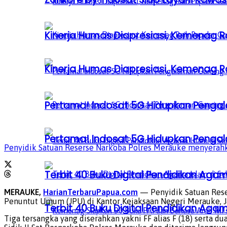
Kinerja Humas Diapresiasi, Kemenag R
Kinerja Humas Diapresiasi, Kemenag R
Pertama! Indosat 5G Hidupkan Penga
Pertama! Indosat 5G Hidupkan Penga
Penyidik Satuan Reserse Narkoba Polres Merauke menyerahkan
Terbit 40 Buku Digital Pendidikan Agam
MERAUKE,
HarianTerbaruPapua.com
— Penyidik Satuan Reser
Penuntut Umum (JPU) di Kantor Kejaksaan Negeri Merauke, Ja
Terbit 40 Buku Digital Pendidikan Agam
Tiga tersangka yang diserahkan yakni FF alias F (18) serta d