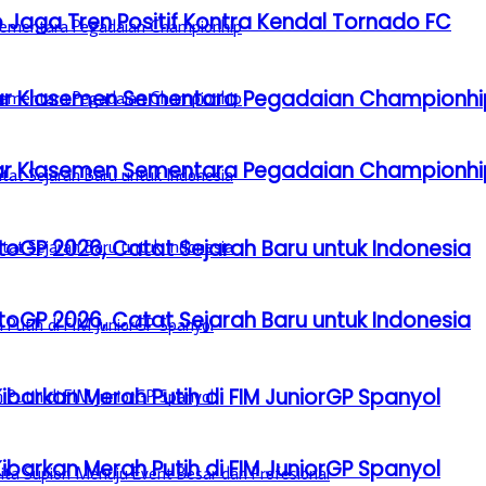
 Jaga Tren Positif Kontra Kendal Tornado FC
Besar Klasemen Sementara Pegadaian Championhi
Besar Klasemen Sementara Pegadaian Championhi
GP 2026, Catat Sejarah Baru untuk Indonesia
GP 2026, Catat Sejarah Baru untuk Indonesia
barkan Merah Putih di FIM JuniorGP Spanyol
barkan Merah Putih di FIM JuniorGP Spanyol