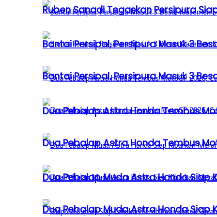
Ruben Sanadi Tegaskan Persipura Siap
Bantai Persipal, Persipura Masuk 3 
Bantai Persipal, Persipura Masuk 3 
Dua Pebalap Astra Honda Tembus Moto
Dua Pebalap Astra Honda Tembus Moto
Dua Pebalap Muda Astra Honda Siap Ki
Dua Pebalap Muda Astra Honda Siap Ki