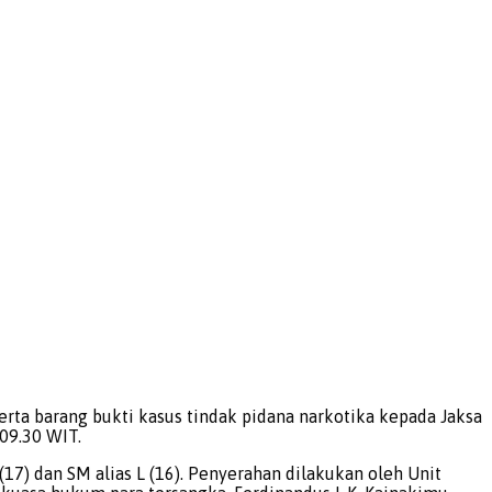
ta barang bukti kasus tindak pidana narkotika kepada Jaksa
09.30 WIT.
(17) dan SM alias L (16). Penyerahan dilakukan oleh Unit