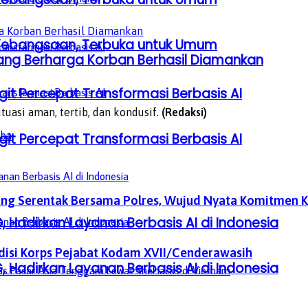
a Kebangsaan, Terbuka untuk Umum
rang Berharga Korban Berhasil Diamankan
it Percepat Transformasi Berbasis AI
uasi aman, tertib, dan kondusif.
(Redaksi)
oba
it Percepat Transformasi Berbasis AI
 Serentak Bersama Polres, Wujud Nyata Komitmen 
, Hadirkan Layanan Berbasis AI di Indonesia
disi Korps Pejabat Kodam XVII/Cenderawasih
, Hadirkan Layanan Berbasis AI di Indonesia