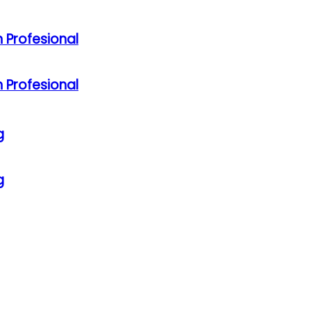
 Profesional
 Profesional
g
g