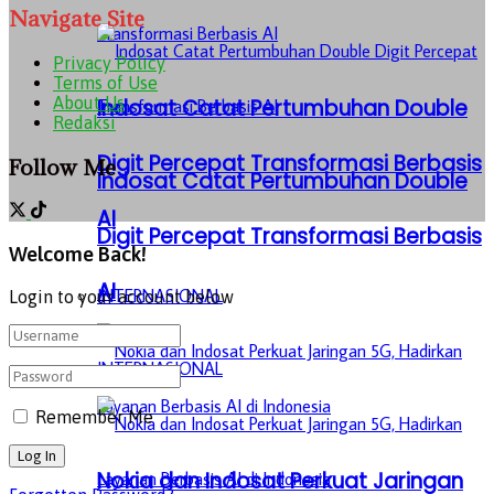
Navigate Site
Privacy Policy
Terms of Use
About Us
Indosat Catat Pertumbuhan Double
Redaksi
Digit Percepat Transformasi Berbasis
Follow Me
Indosat Catat Pertumbuhan Double
AI
Digit Percepat Transformasi Berbasis
Welcome Back!
AI
INTERNASIONAL
Login to your account below
INTERNASIONAL
Remember Me
Nokia dan Indosat Perkuat Jaringan