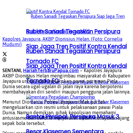
Ruben Sanadi Tegaskan Persipura
Kapolres Jayapura, AKBP Dionisius Helan. (Foto: Cornelia
Mudumi)
Siap Jaga Tren Positif Kontra Kendal
Ruben Sanadi Tegaskan Persipura
Tornado FC
Siap Jaga Tren Positif Kontra Kendal
SENTANI,
HarianTerbaruPapua.com
– Kapolres Jayapura
AKBP Dionisius Helan mengimbau masyarakat di Kabupaten
Tornado FC
Jayapura untuk tidak melakukan pawai perayaan Piala
Dunia secara ugal-ugalan di jalan raya karena berpotensi
membahayakan diri sendiri maupun pengguna jalan lainnya.
Menurut Dionisius, Polres Jayapura tidak pernah
mengeluarkan izin resmi untuk pelaksanaan pawai Piala
Dunia. Namun demikian, pihak kepolisian memahami
Bantai Persipal, Persipura Masuk 3
antusiasme dan euforia masyarakat dalam merayakan ajang
sepak bola tersebut.
Besar Klasemen Sementara