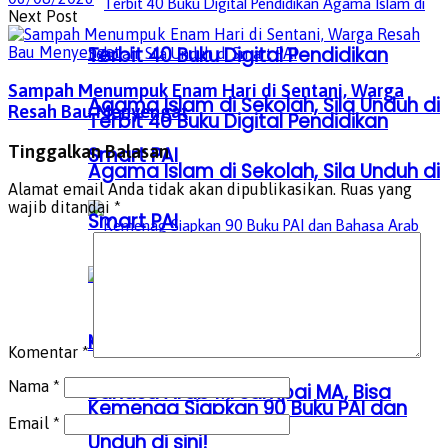
Next Post
Terbit 40 Buku Digital Pendidikan
Sampah Menumpuk Enam Hari di Sentani, Warga
Agama Islam di Sekolah, Sila Unduh di
Resah Bau Menyengat
Terbit 40 Buku Digital Pendidikan
Tinggalkan Balasan
Smart PAI
Agama Islam di Sekolah, Sila Unduh di
Alamat email Anda tidak akan dipublikasikan.
Ruas yang
wajib ditandai
*
Smart PAI
Kemenag Siapkan 90 Buku PAI dan
Komentar
*
Nama
*
Bahasa Arab MI sampai MA, Bisa
Kemenag Siapkan 90 Buku PAI dan
Email
*
Unduh di sini!