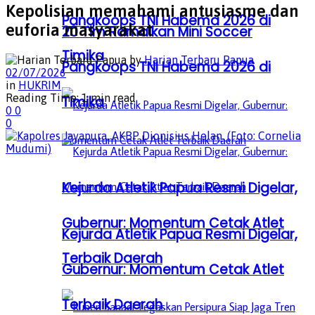
Kepolisian memahami antusiasme dan
Pangkoops TNI Habema 2026 di
euforia masyarakat
20 Tim Ramaikan Mini Soccer
Timika
by
Harian Terbaru Papua
Pangkoops TNI Habema 2026 di
02/07/2026
in
HUKRIM
Reading Time: 1 min read
Timika
0
0
0
Kejurda Atletik Papua Resmi Digelar,
Gubernur: Momentum Cetak Atlet
Kejurda Atletik Papua Resmi Digelar,
Terbaik Daerah
Gubernur: Momentum Cetak Atlet
Terbaik Daerah