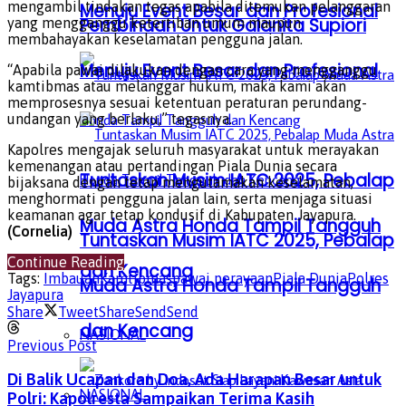
mengambil tindakan tegas apabila ditemukan pelanggaran
Menuju Event Besar dan Profesional
Pembinaan Untuk Galanita Supiori
yang mengganggu ketertiban umum maupun
membahayakan keselamatan pengguna jalan.
Menuju Event Besar dan Profesional
“Apabila pawai dilakukan dengan cara yang mengganggu
kamtibmas atau melanggar hukum, maka kami akan
memprosesnya sesuai ketentuan peraturan perundang-
undangan yang berlaku,” tegasnya.
Kapolres mengajak seluruh masyarakat untuk merayakan
kemenangan atau pertandingan Piala Dunia secara
Tuntaskan Musim IATC 2025, Pebalap
bijaksana dengan tetap mengutamakan keselamatan,
menghormati pengguna jalan lain, serta menjaga situasi
keamanan agar tetap kondusif di Kabupaten Jayapura.
Muda Astra Honda Tampil Tangguh
(Cornelia)
Tuntaskan Musim IATC 2025, Pebalap
Continue Reading
dan Kencang
Tags:
Imbauan
Kamtibmas
pawai perayaan
Piala Dunia
Polres
Muda Astra Honda Tampil Tangguh
Jayapura
Share
Tweet
Share
Send
Send
dan Kencang
NASIONAL
Previous Post
‎‎Di Balik Ucapan dan Doa, Ada Harapan Besar untuk
NASIONAL
Polri: Kapolresta Sampaikan Terima Kasih