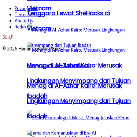
Vietnam
Privacy Policy
Tenggara Lewat SheHacks di
Terms of Use
About Us
Redaksi
Vietnam
© 2026 Harian Terbaru Papua
Menag di Al-Azhar Kairo: Merusak
Lingkungan Menyimpang dari Tujuan
Menag di Al-Azhar Kairo: Merusak
Ibadah
Lingkungan Menyimpang dari Tujuan
Ibadah