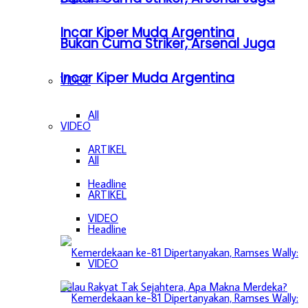
Incar Kiper Muda Argentina
Bukan Cuma Striker, Arsenal Juga
Incar Kiper Muda Argentina
VIDEO
All
VIDEO
ARTIKEL
All
Headline
ARTIKEL
VIDEO
Headline
VIDEO