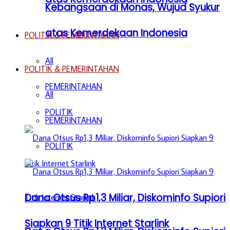
Kebangsaan di Monas, Wujud Syukur
atas Kemerdekaan Indonesia
POLITIK & PEMERINTAHAN
All
POLITIK & PEMERINTAHAN
PEMERINTAHAN
All
POLITIK
PEMERINTAHAN
POLITIK
Dana Otsus Rp1,3 Miliar, Diskominfo Supiori
Siapkan 9 Titik Internet Starlink