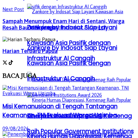
Next Post
Sampah Menumpuk Enam Hari di Sentani, Warga
Zankore by Indosat Siap Layani
Resah Bau Menyengat
Kawasan Asia Pasifik dengan
Zankore by Indosat Siap Layani
Harian Terbaru Papua
Infrastruktur AI Canggih
Kawasan Asia Pasifik dengan
BACA
JUGA
Infrastruktur AI Canggih
Misi Kemanusiaan di Tengah Tantangan
Keamanan, TNI Evakuasi Warga Ugimba
Kinerja Humas Diapresiasi, Kemenag
09/08/2026
Raih Popular Government Institutions
Kinerja Humas Diapresiasi, Kemenag