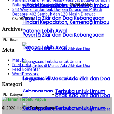
Penembakan di Pintu Masuk Festival Budaya Lembah
Hindari Kepadatan, Kemenag Imbau
Baliem, Dua Warga Jadi Korban
08/08/2026
543 Warga Terdampak Dugaan Keracunan MBG di
Depapre, 402 Sembuh dan 120 Masih Dirawat
Peserta Zikir dan Doa Kebangsaan
08/08/2026
Hindari Kepadatan, Kemenag Imbau
Archives
Datang Lebih Awal
Peserta Zikir dan Doa Kebangsaan
Archives
Datang Lebih Awal
Meta
Masuk
Feed entri
Feed komentar
WordPress.org
1 Agustus di Monas Ada Zikir dan Doa
Kategori
Kebangsaan, Terbuka untuk Umum
Kategori
1 Agustus di Monas Ada Zikir dan Doa
Kebangsaan, Terbuka untuk Umum
© 2026 Harian Terbaru Papua