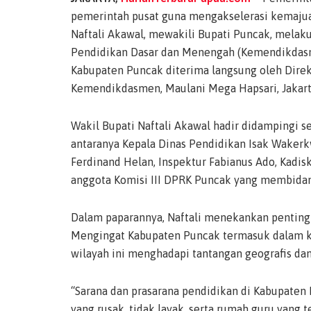
pemerintah pusat guna mengakselerasi kemajuan
Naftali Akawal, mewakili Bupati Puncak, melak
Pendidikan Dasar dan Menengah (Kemendikdasm
Kabupaten Puncak diterima langsung oleh Dire
Kemendikdasmen, Maulani Mega Hapsari, Jakarta
Wakil Bupati Naftali Akawal hadir didampingi s
antaranya Kepala Dinas Pendidikan Isak Waker
Ferdinand Helan, Inspektur Fabianus Ado, Kadisk
anggota Komisi III DPRK Puncak yang membidan
Dalam paparannya, Naftali menekankan pentingny
Mengingat Kabupaten Puncak termasuk dalam kat
wilayah ini menghadapi tantangan geografis da
“Sarana dan prasarana pendidikan di Kabupaten
yang rusak, tidak layak, serta rumah guru yang t