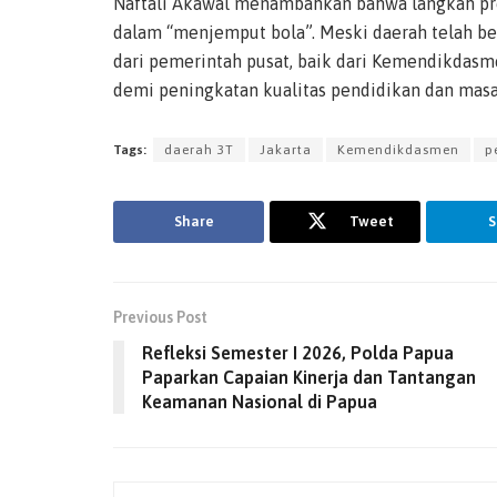
Naftali Akawal menambahkan bahwa langkah pr
dalam “menjemput bola”. Meski daerah telah b
dari pemerintah pusat, baik dari Kemendikdasme
demi peningkatan kualitas pendidikan dan mas
Tags:
daerah 3T
Jakarta
Kemendikdasmen
p
Share
Tweet
S
Previous Post
Refleksi Semester I 2026, Polda Papua
Paparkan Capaian Kinerja dan Tantangan
Keamanan Nasional di Papua