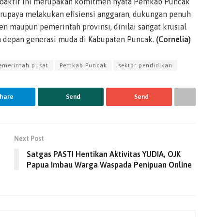
oaktif ini merupakan komitmen nyata Pemkab Puncak
erupaya melakukan efisiensi anggaran, dukungan penuh
n maupun pemerintah provinsi, dinilai sangat krusial
a depan generasi muda di Kabupaten Puncak.
(Cornelia)
emerintah pusat
Pemkab Puncak
sektor pendidikan
hare
Send
Send
Next Post
Satgas PASTI Hentikan Aktivitas YUDIA, OJK
Papua Imbau Warga Waspada Penipuan Online