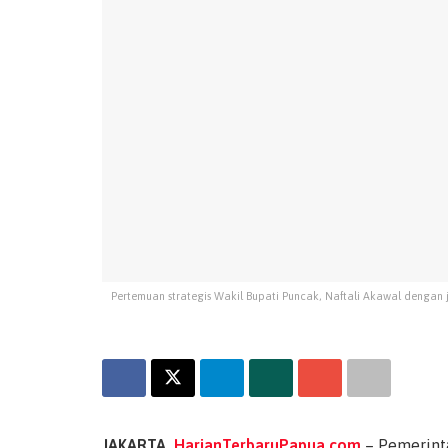
Pertemuan strategis Wakil Bupati Puncak, Naftali Akawal denga
JAKARTA,
HarianTerbaruPapua.com
– Pemerint