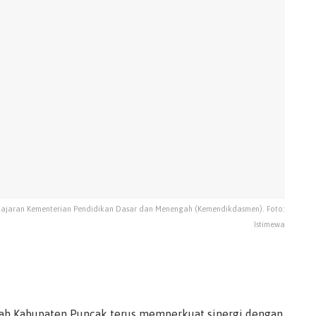
n jajaran Kementerian Pendidikan Dasar dan Menengah (Kemendikdasmen). Foto:
Istimewa
ah Kabupaten Puncak terus memperkuat sinergi dengan