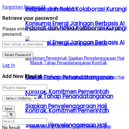
Forgotten Password?
Indosat dan Nokia Kolaborasi Kurangi
Retrieve your password
Konsumsi Energi Jaringan Berbasis AI
Indosat dan Nokia Kolaborasi Kurangi
Please enter your username or email address to reset your
password.
Konsumsi Energi Jaringan Berbasis AI
Log In
Add New Playlist
Masuk Tahap Penandatanganan
Kontrak, Komitmen Pemerintah
Masuk Tahap Penandatanganan
Siapkan Penyelenggaraan Haji
Kontrak, Komitmen Pemerintah
Siapkan Penyelenggaraan Haji
No Result