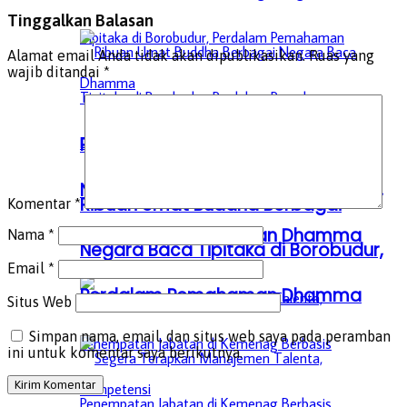
Tinggalkan Balasan
Alamat email Anda tidak akan dipublikasikan.
Ruas yang
wajib ditandai
*
Ribuan Umat Buddha Berbagai
Negara Baca Tipitaka di Borobudur,
Ribuan Umat Buddha Berbagai
Komentar
*
Perdalam Pemahaman Dhamma
Nama
*
Negara Baca Tipitaka di Borobudur,
Email
*
Perdalam Pemahaman Dhamma
Situs Web
Simpan nama, email, dan situs web saya pada peramban
ini untuk komentar saya berikutnya.