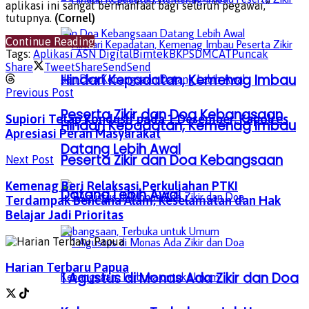
aplikasi ini sangat bermanfaat bagi seluruh pegawai,”
tutupnya.
(Cornel)
Continue Reading
Tags:
Aplikasi ASN Digital
Bimtek
BKPSDM
CAT
Puncak
Share
Tweet
Share
Send
Send
Hindari Kepadatan, Kemenag Imbau
Previous Post
Peserta Zikir dan Doa Kebangsaan
Supiori Tetap Kondusif pada 1 Desember, Kapolres
Hindari Kepadatan, Kemenag Imbau
Apresiasi Peran Masyarakat
Datang Lebih Awal
Peserta Zikir dan Doa Kebangsaan
Next Post
Kemenag Beri Relaksasi Perkuliahan PTKI
Datang Lebih Awal
Terdampak Bencana Alam, Keselamatan dan Hak
Belajar Jadi Prioritas
Harian Terbaru Papua
1 Agustus di Monas Ada Zikir dan Doa