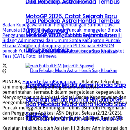
Dua Pebalap Astra Honda Tembus
MotoGP 2026, Catat Sejarah Baru
Dua Pebalap Astra Honda Tembus
Badan Kepegawaian dan Pengembangan Sumber Daya
untuk Indonesia
Manusia (BKPSDM) Kabupaten Puncak, menggelar Bintek
MotoGP 2026, Catat Sejarah Baru
Penggunaan Aplikasi ASN Digital, dibuka oleh Assisten III
Bidang Administrasi dan Umum Setda Kabupaten Puncak
Elkana Waropen,,didampingi oleh PLT.Kepala BKPSDM
untuk Indonesia
puncak Yulius Hagabal, di Laboratorium computer Assistet
Tess (CAT). Foto: Istimewa
PUNCAK,
HarianTerbaruPapua.com
– Adaptasi teknologi
Dua Pebalap Muda Astra Honda Siap
kini menjadi bagian penting dalam tata kelola
pemerintahan, termasuk dalam pengelolaan kepegawaian.
Menyongsong era birokrasi digital, Badan Kepegawaian dan
Kibarkan Merah Putih di FIM JuniorGP
Pengembangan Sumber Daya Manusia (BKPSDM) Kabupaten
Dua Pebalap Muda Astra Honda Siap
Puncak menggelar Bimbingan Teknis (Bimtek) Pengenalan
dan Penggunaan Aplikasi ASN Digital, Selasa (2/12/2025),
Spanyol
Kibarkan Merah Putih di FIM JuniorGP
bertempat di Laboratorium Computer Assisted Test (CAT).
Kegiatan ini dibuka oleh Asisten III Bidang Administrasi dan