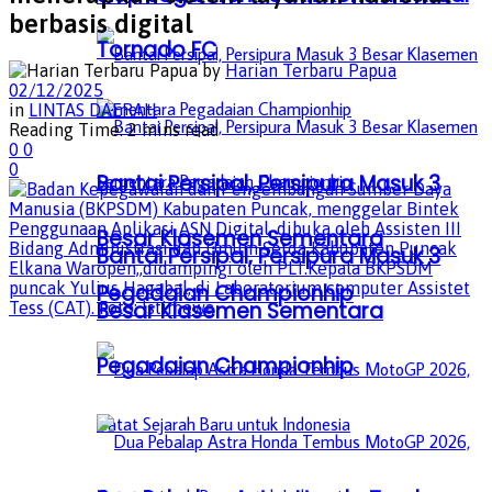
berbasis digital
Tornado FC
by
Harian Terbaru Papua
02/12/2025
in
LINTAS DAERAH
Reading Time: 2 mins read
0
0
0
Bantai Persipal, Persipura Masuk 3
Besar Klasemen Sementara
Bantai Persipal, Persipura Masuk 3
Pegadaian Championhip
Besar Klasemen Sementara
Pegadaian Championhip