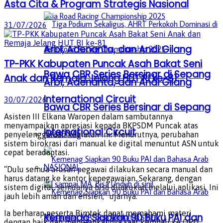
Asta Cita & Program Strategis Nasional
31/07/2026
Arbi, Adenanta, dan Andi Gilang
TP-PKK Kabupaten Puncak Asah Bakat Seni
Bawa CBR Series Bersinar di Sepang
Anak dan Remaja Jelang HUT RI ke-81
Arbi, Adenanta, dan Andi Gilang
International Circuit
30/07/2026
Bawa CBR Series Bersinar di Sepang
Asisten III Elkana Waropen dalam sambutannya
menyampaikan apresiasi kepada BKPSDM Puncak atas
International Circuit
NASIONAL
penyelenggaraan kegiatan ini. Menurutnya, perubahan
sistem birokrasi dari manual ke digital menuntut ASN untuk
cepat beradaptasi.
NASIONAL
“Dulu semua urusan pegawai dilakukan secara manual dan
harus datang ke kantor kepegawaian. Sekarang, dengan
sistem digital, semuanya bisa dilakukan melalui aplikasi. Ini
jauh lebih aman dan efisien,” ujarnya.
Ia berharap peserta Bimtek dapat memahami materi
Kemenag Siapkan 90 Buku PAI dan
dengan baik dan menerapkannya saat kembali ke OPD