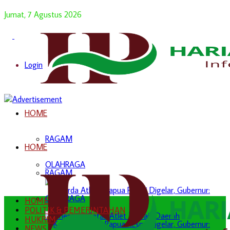
Jumat, 7 Agustus 2026
Login
HOME
RAGAM
HOME
OLAHRAGA
RAGAM
OLAHRAGA
HOME
POLITIK & PEMERINTAHAN
HUKRIM
NEWS