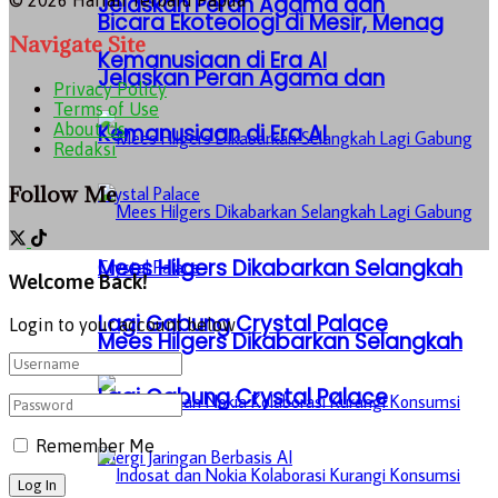
Jelaskan Peran Agama dan
Bicara Ekoteologi di Mesir, Menag
Navigate Site
Kemanusiaan di Era AI
Jelaskan Peran Agama dan
Privacy Policy
Terms of Use
Kemanusiaan di Era AI
About Us
Redaksi
Follow Me
Mees Hilgers Dikabarkan Selangkah
Welcome Back!
Lagi Gabung Crystal Palace
Login to your account below
Mees Hilgers Dikabarkan Selangkah
Lagi Gabung Crystal Palace
Remember Me