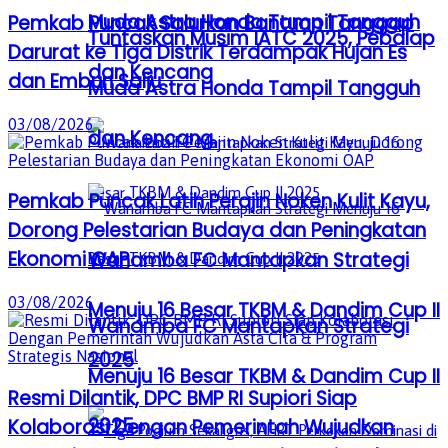
Muda Astra Honda Tampil Tangguh
Pemkab Puncak Salurkan Bantuan Tanggap
Tuntaskan Musim IATC 2025, Pebalap
Darurat ke Tiga Distrik Terdampak Hujan Es
dan Kencang
dan Embun Salju
Muda Astra Honda Tampil Tangguh
03/08/2026
dan Kencang
Pemkab Puncak Latih Perajin Noken Kulit Kayu,
Dorong Pelestarian Budaya dan Peningkatan
Ekonomi OAP
Wanamba FC Mantapkan Strategi
03/08/2026
Menuju 16 Besar TKBM & Dandim Cup II
Wanamba FC Mantapkan Strategi
2025
Menuju 16 Besar TKBM & Dandim Cup II
Resmi Dilantik, DPC BMP RI Supiori Siap
2025
Kolaborasi Dengan Pemerintah Wujudkan