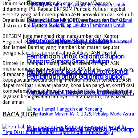
Spanyol
Umum Setda Kabupaten Puncak, Elkana Waropen,
didampingi Plt. Kepala BKPSDM Puncak, Yulius Hagabal.
Peserta yang hadir merupakan ASN perwakilan dari seluruh
Organisasi Perangkat Daerah (OPD) serta utusan dari 25
distrik di Kabupaten Puncak.
BKPSDM juga menghadirkan narasumber dari Kantor
Dispora Supiori Siap Lakukan
Regional IX BKN Jayapura, yaitu Benny Richard Barahama,
dan Ismael Bahtiar, yang memberikan materi seputar
pengenalan serta pemanfaatan Aplikasi ASN Digital.
Pembinaan Untuk Galanita Supiori
Dispora Supiori Siap Lakukan
Bimtek ini menjadi ruang belajar interaktif agar ASN
memahami penggunaan platform ASN Digital, aplikasi yang
Menuju Event Besar dan Profesional
dirancang untuk mempermudah akses layanan
Pembinaan Untuk Galanita Supiori
kepegawaian secara daring. Melalui aplikasi tersebut, ASN
dapat melihat riwayat jabatan, kenaikan pangkat, sertifikasi
kompetensi, jadwal kenaikan gaji berkala, hingga berbagai
Menuju Event Besar dan Profesional
layanan kepegawaian lainnya secara mandiri, transparan,
dan aman.
BACA
JUGA
Tuntaskan Musim IATC 2025, Pebalap