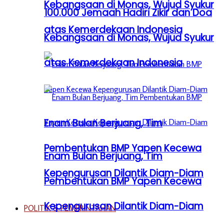
Kebangsaan di Monas, Wujud Syukur
100.000 Jemaah Hadiri Zikir dan Doa
atas Kemerdekaan Indonesia
Kebangsaan di Monas, Wujud Syukur
atas Kemerdekaan Indonesia
Enam Bulan Berjuang, Tim
Pembentukan BMP Yapen Kecewa
Enam Bulan Berjuang, Tim
Kepengurusan Dilantik Diam-Diam
Pembentukan BMP Yapen Kecewa
Kepengurusan Dilantik Diam-Diam
POLITIK & PEMERINTAHAN