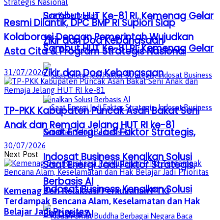
Sambut HUT Ke-81 RI, Kemenag Gelar
Resmi Dilantik, DPC BMP RI Supiori Siap
Kolaborasi Dengan Pemerintah Wujudkan
Zikir dan Doa Kebangsaan
Sambut HUT Ke-81 RI, Kemenag Gelar
Asta Cita & Program Strategis Nasional
Zikir dan Doa Kebangsaan
31/07/2026
TP-PKK Kabupaten Puncak Asah Bakat Seni
Anak dan Remaja Jelang HUT RI ke-81
Saat Energi Jadi Faktor Strategis,
30/07/2026
Next Post
Indosat Business Kenalkan Solusi
Saat Energi Jadi Faktor Strategis,
Berbasis AI
Indosat Business Kenalkan Solusi
Kemenag Beri Relaksasi Perkuliahan PTKI
Terdampak Bencana Alam, Keselamatan dan Hak
Belajar Jadi Prioritas
Berbasis AI