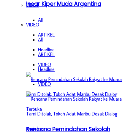
Incar Kiper Muda Argentina
VIDEO
All
VIDEO
ARTIKEL
All
Headline
ARTIKEL
VIDEO
Headline
VIDEO
Rencana Pemindahan Sekolah