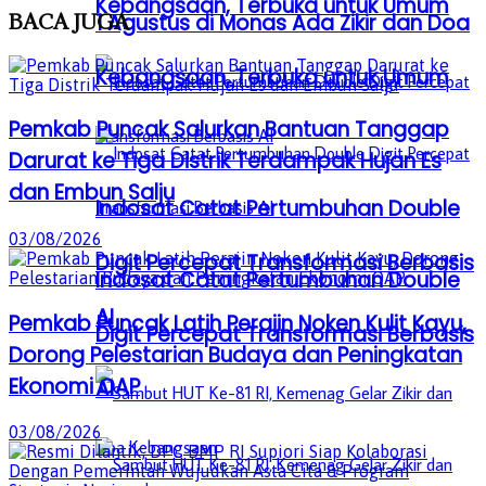
Kebangsaan, Terbuka untuk Umum
BACA
JUGA
1 Agustus di Monas Ada Zikir dan Doa
Kebangsaan, Terbuka untuk Umum
Pemkab Puncak Salurkan Bantuan Tanggap
Darurat ke Tiga Distrik Terdampak Hujan Es
dan Embun Salju
Indosat Catat Pertumbuhan Double
03/08/2026
Digit Percepat Transformasi Berbasis
Indosat Catat Pertumbuhan Double
AI
Pemkab Puncak Latih Perajin Noken Kulit Kayu,
Digit Percepat Transformasi Berbasis
Dorong Pelestarian Budaya dan Peningkatan
Ekonomi OAP
AI
03/08/2026