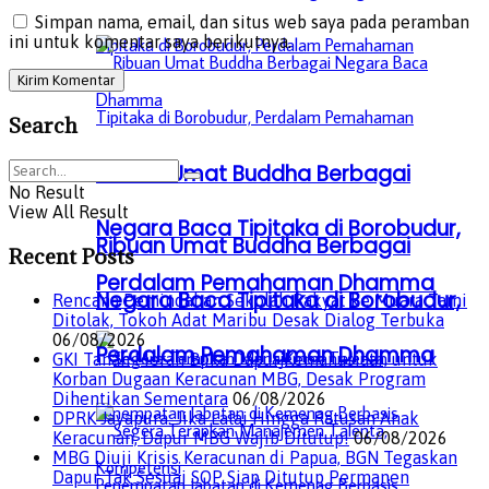
Simpan nama, email, dan situs web saya pada peramban
ini untuk komentar saya berikutnya.
Search
Ribuan Umat Buddha Berbagai
No Result
View All Result
Negara Baca Tipitaka di Borobudur,
Ribuan Umat Buddha Berbagai
Recent Posts
Perdalam Pemahaman Dhamma
Negara Baca Tipitaka di Borobudur,
Rencana Pemindahan Sekolah Rakyat ke Muara Tami
Ditolak, Tokoh Adat Maribu Desak Dialog Terbuka
06/08/2026
Perdalam Pemahaman Dhamma
GKI Tanah Merah Buka Dapur Kemanusiaan untuk
Korban Dugaan Keracunan MBG, Desak Program
Dihentikan Sementara
06/08/2026
DPRK Jayapura: Jika Lalai Hingga Ratusan Anak
Keracunan, Dapur MBG Wajib Ditutup!
06/08/2026
MBG Diuji Krisis Keracunan di Papua, BGN Tegaskan
Dapur Tak Sesuai SOP Siap Ditutup Permanen