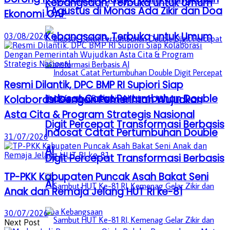
Kebangsaan, Terbuka untuk Umum
1 Agustus di Monas Ada Zikir dan Doa
Ekonomi OAP
Kebangsaan, Terbuka untuk Umum
03/08/2026
Resmi Dilantik, DPC BMP RI Supiori Siap
Indosat Catat Pertumbuhan Double
Kolaborasi Dengan Pemerintah Wujudkan
Asta Cita & Program Strategis Nasional
Digit Percepat Transformasi Berbasis
Indosat Catat Pertumbuhan Double
31/07/2026
AI
Digit Percepat Transformasi Berbasis
TP-PKK Kabupaten Puncak Asah Bakat Seni
AI
Anak dan Remaja Jelang HUT RI ke-81
30/07/2026
Next Post