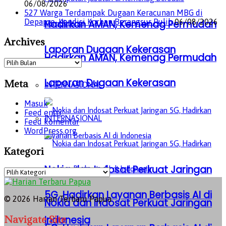
06/08/2026
527 Warga Terdampak Dugaan Keracunan MBG di
Depapre, Kondisi Korban Berangsur Pulih
06/08/2026
Hadirkan AMAN, Kemenag Permudah
Archives
Laporan Dugaan Kekerasan
Hadirkan AMAN, Kemenag Permudah
Archives
Laporan Dugaan Kekerasan
Meta
INTERNASIONAL
Masuk
Feed entri
INTERNASIONAL
Feed komentar
WordPress.org
Kategori
Nokia dan Indosat Perkuat Jaringan
Kategori
5G, Hadirkan Layanan Berbasis AI di
© 2026 Harian Terbaru Papua
Nokia dan Indosat Perkuat Jaringan
Navigate Site
Indonesia