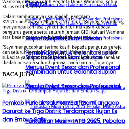
Wamena, dipimpin oleh Pendeta Dinus Wanimbo, Ketua
Spanyol
Klasis GIDI Baliem.
Dalam sambutannya usai ibadah, Pangdam
XVII/Cenderawasih Mayjen TNI Febriel Buyung Sikumbang,
menyampaikan rasa syukur dan terima kasih kepada
pengurus gereja serta seluruh jemaat GIDI Kalvari Wamena
atas kesempatan untuk beribadah bersama.
Dispora Supiori Siap Lakukan
“Saya mengucapkan terima kasih kepada pengurus gereja
Pembinaan Untuk Galanita Supiori
dan seluruh jemaat GIDI Kalvari Wamena. Ini merupakan
Dispora Supiori Siap Lakukan
sukacita yang luar biasa karena saya dapat melaksanakan
ibadah bersama seluruh jemaat pada hari ini,” ujarnya.
Menuju Event Besar dan Profesional
Pembinaan Untuk Galanita Supiori
BACA
JUGA
Menuju Event Besar dan Profesional
Pemkab Puncak Salurkan Bantuan Tanggap
Darurat ke Tiga Distrik Terdampak Hujan Es
dan Embun Salju
Tuntaskan Musim IATC 2025, Pebalap