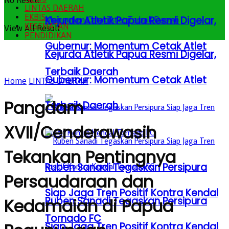
No Result
LINTAS DAERAH
EKBIS
Kejurda Atletik Papua Resmi Digelar,
KESEHATAN
View All Result
PENDIDIKAN
Gubernur: Momentum Cetak Atlet
Kejurda Atletik Papua Resmi Digelar,
Terbaik Daerah
Gubernur: Momentum Cetak Atlet
Home
LINTAS DAERAH
Pangdam
Terbaik Daerah
XVII/Cenderawasih
Tekankan Pentingnya
Ruben Sanadi Tegaskan Persipura
Persaudaraan dan
Siap Jaga Tren Positif Kontra Kendal
Ruben Sanadi Tegaskan Persipura
Kedamaian di Papua
Tornado FC
Siap Jaga Tren Positif Kontra Kendal