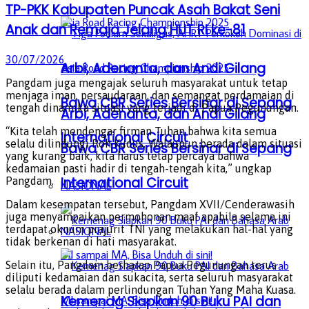
TP-PKK Kabupaten Puncak Asah Bakat Seni
Anak dan Remaja Jelang HUT RI ke-81
30/07/2026
Arbi, Adenanta, dan Andi Gilang
Pangdam juga mengajak seluruh masyarakat untuk tetap
menjaga iman, persaudaraan, dan semangat perdamaian di
Bawa CBR Series Bersinar di Sepang
tengah dinamika situasi yang terjadi di Papua Pegunungan.
Arbi, Adenanta, dan Andi Gilang
“Kita telah mendengar firman Tuhan bahwa kita semua
International Circuit
selalu dilindungi Roh Kudus. Walaupun berada dalam situasi
Bawa CBR Series Bersinar di Sepang
yang kurang baik, kita harus tetap percaya bahwa
kedamaian pasti hadir di tengah-tengah kita,” ungkap
International Circuit
Pangdam.
NASIONAL
Dalam kesempatan tersebut, Pangdam XVII/Cenderawasih
juga menyampaikan permohonan maaf apabila selama ini
terdapat oknum prajurit TNI yang melakukan hal-hal yang
NASIONAL
tidak berkenan di hati masyarakat.
Selain itu, Pangdam berharap Papua Pegunungan terus
diliputi kedamaian dan sukacita, serta seluruh masyarakat
selalu berada dalam perlindungan Tuhan Yang Maha Kuasa.
Kemenag Siapkan 90 Buku PAI dan