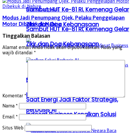
Sambut HUT Ke-81 RI, Kemenag Gelar
Modus Jadi Penumpang Ojek, Pelaku Penggelapan
Zikir dan Doa Kebangsaan
Motor Dibekuk di Nabire
Sambut HUT Ke-81 RI, Kemenag Gelar
Tinggalkan Balasan
Zikir dan Doa Kebangsaan
Alamat email Anda tidak akan dipublikasikan.
Ruas yang
wajib ditandai
*
Saat Energi Jadi Faktor Strategis,
Indosat Business Kenalkan Solusi
Komentar
*
Saat Energi Jadi Faktor Strategis,
Nama
*
Berbasis AI
Indosat Business Kenalkan Solusi
Email
*
Situs Web
Berbasis AI