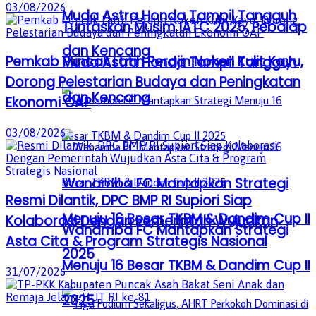
03/08/2026
Muda Astra Honda Tampil Tangguh
Tuntaskan Musim IATC 2025, Pebalap
dan Kencang
Pemkab Puncak Latih Perajin Noken Kulit Kayu,
Muda Astra Honda Tampil Tangguh
Dorong Pelestarian Budaya dan Peningkatan
dan Kencang
Ekonomi OAP
03/08/2026
Wanamba FC Mantapkan Strategi
Resmi Dilantik, DPC BMP RI Supiori Siap
Menuju 16 Besar TKBM & Dandim Cup II
Kolaborasi Dengan Pemerintah Wujudkan
Wanamba FC Mantapkan Strategi
Asta Cita & Program Strategis Nasional
2025
Menuju 16 Besar TKBM & Dandim Cup II
31/07/2026
2025