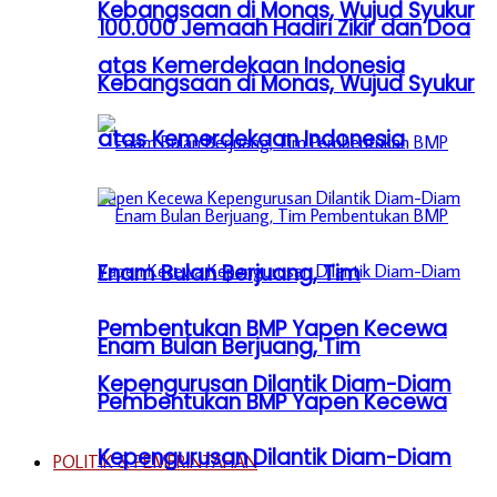
Kebangsaan di Monas, Wujud Syukur
100.000 Jemaah Hadiri Zikir dan Doa
atas Kemerdekaan Indonesia
Kebangsaan di Monas, Wujud Syukur
atas Kemerdekaan Indonesia
Enam Bulan Berjuang, Tim
Pembentukan BMP Yapen Kecewa
Enam Bulan Berjuang, Tim
Kepengurusan Dilantik Diam-Diam
Pembentukan BMP Yapen Kecewa
Kepengurusan Dilantik Diam-Diam
POLITIK & PEMERINTAHAN