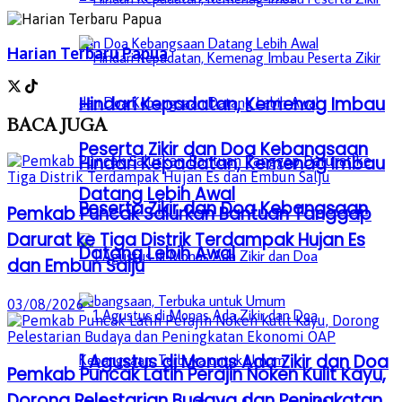
Harian Terbaru Papua
Hindari Kepadatan, Kemenag Imbau
BACA
JUGA
Peserta Zikir dan Doa Kebangsaan
Hindari Kepadatan, Kemenag Imbau
Datang Lebih Awal
Peserta Zikir dan Doa Kebangsaan
Pemkab Puncak Salurkan Bantuan Tanggap
Darurat ke Tiga Distrik Terdampak Hujan Es
Datang Lebih Awal
dan Embun Salju
03/08/2026
1 Agustus di Monas Ada Zikir dan Doa
Pemkab Puncak Latih Perajin Noken Kulit Kayu,
Dorong Pelestarian Budaya dan Peningkatan