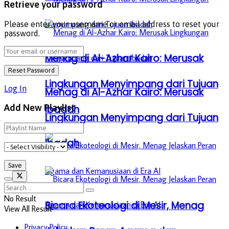
Retrieve your password
Please enter your username or email address to reset your
password.
Menag di Al-Azhar Kairo: Merusak
Lingkungan Menyimpang dari Tujuan
Log In
Menag di Al-Azhar Kairo: Merusak
Add New Playlist
Ibadah
Lingkungan Menyimpang dari Tujuan
Ibadah
No Result
Bicara Ekoteologi di Mesir, Menag
View All Result
Privacy Policy