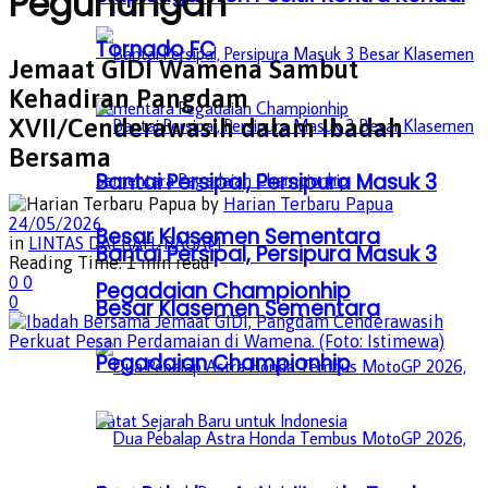
Pegunungan
Tornado FC
Jemaat GIDI Wamena Sambut
Kehadiran Pangdam
XVII/Cenderawasih dalam Ibadah
Bersama
Bantai Persipal, Persipura Masuk 3
by
Harian Terbaru Papua
24/05/2026
Besar Klasemen Sementara
in
LINTAS DAERAH
,
RAGAM
Bantai Persipal, Persipura Masuk 3
Reading Time: 1 min read
0
0
Pegadaian Championhip
0
Besar Klasemen Sementara
Pegadaian Championhip