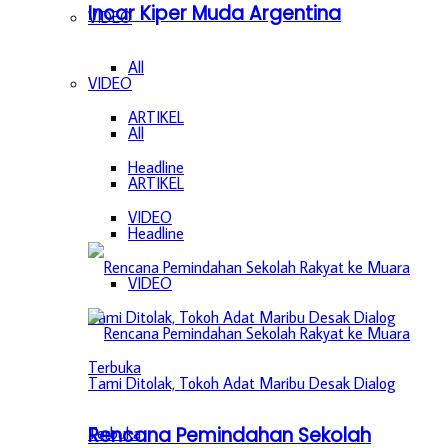
Incar Kiper Muda Argentina
VIDEO
All
VIDEO
ARTIKEL
All
Headline
ARTIKEL
VIDEO
Headline
VIDEO
Rencana Pemindahan Sekolah