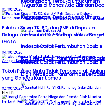
Kebangsaan, Terbuka untuk Umum
1 Agustus di Monas Ada Zikir dan Doa
05/08/2026
Kebangsaan, Terbuka untuk Umum
Puluhan Siswa TK, SD, dan SMP di Depapre
Diduga Keracunan Usai Santap Makan Bergizi
Gratis
Indosat Catat Pertumbuhan Double
04/08/2026
Digit Percepat Transformasi Berbasis
Indosat Catat Pertumbuhan Double
AI
Tokoh Papua Minta Tidak Terpengaruh Ajakan
Digit Percepat Transformasi Berbasis
yang Ganggu Kamtibmas
AI
02/08/2026
Next Post