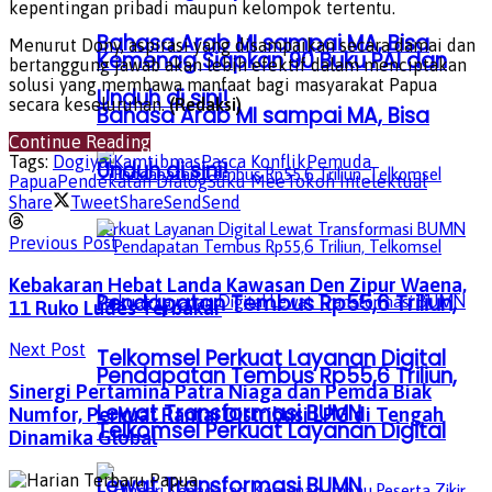
kepentingan pribadi maupun kelompok tertentu.
Bahasa Arab MI sampai MA, Bisa
Menurut Dony, aspirasi yang disampaikan secara damai dan
Kemenag Siapkan 90 Buku PAI dan
bertanggung jawab akan lebih efektif dalam menciptakan
solusi yang membawa manfaat bagi masyarakat Papua
Unduh di sini!
secara keseluruhan.
(Redaksi)
Bahasa Arab MI sampai MA, Bisa
Continue Reading
Tags:
Dogiyai
Kamtibmas
Pasca Konflik
Pemuda
Unduh di sini!
Papua
Pendekatan Dialog
Suku Mee
Tokoh Intelektual
Share
Tweet
Share
Send
Send
Previous Post
Kebakaran Hebat Landa Kawasan Den Zipur Waena,
Pendapatan Tembus Rp55,6 Triliun,
11 Ruko Ludes Terbakar
Next Post
Telkomsel Perkuat Layanan Digital
Pendapatan Tembus Rp55,6 Triliun,
Sinergi Pertamina Patra Niaga dan Pemda Biak
Lewat Transformasi BUMN
Numfor, Perkuat Rantai Distribusi LPG di Tengah
Telkomsel Perkuat Layanan Digital
Dinamika Global
Lewat Transformasi BUMN