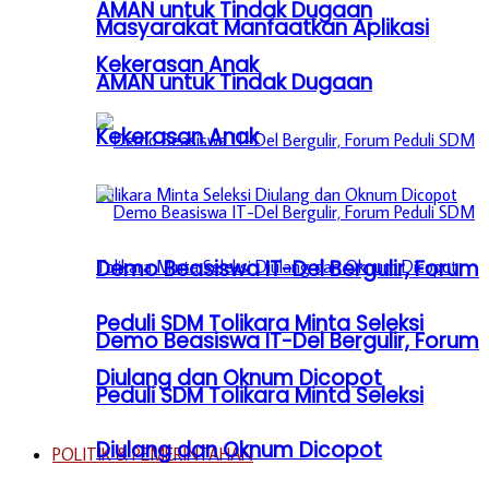
AMAN untuk Tindak Dugaan
Masyarakat Manfaatkan Aplikasi
Kekerasan Anak
AMAN untuk Tindak Dugaan
Kekerasan Anak
Demo Beasiswa IT-Del Bergulir, Forum
Peduli SDM Tolikara Minta Seleksi
Demo Beasiswa IT-Del Bergulir, Forum
Diulang dan Oknum Dicopot
Peduli SDM Tolikara Minta Seleksi
Diulang dan Oknum Dicopot
POLITIK & PEMERINTAHAN