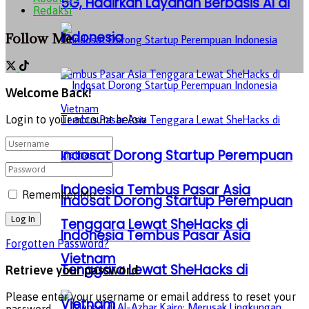
5G, Hadirkan Layanan Berbasis AI di
Redaksi
Indonesia
Follow Me
Welcome Back!
Login to your account below
Indosat Dorong Startup Perempuan
Indonesia Tembus Pasar Asia
Remember Me
Indosat Dorong Startup Perempuan
Tenggara Lewat SheHacks di
Indonesia Tembus Pasar Asia
Forgotten Password?
Vietnam
Tenggara Lewat SheHacks di
Retrieve your password
Please enter your username or email address to reset your
Vietnam
password.