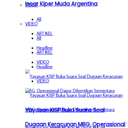
Incar Kiper Muda Argentina
VIDEO
All
VIDEO
ARTIKEL
All
Headline
ARTIKEL
VIDEO
Headline
VIDEO
Yayasan KISP Buka Suara Soal
Dugaan Keracunan MBG, Operasional