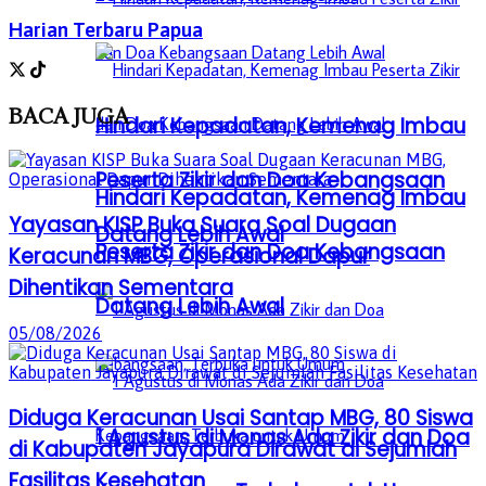
Harian Terbaru Papua
BACA
JUGA
Hindari Kepadatan, Kemenag Imbau
Peserta Zikir dan Doa Kebangsaan
Hindari Kepadatan, Kemenag Imbau
Yayasan KISP Buka Suara Soal Dugaan
Datang Lebih Awal
Peserta Zikir dan Doa Kebangsaan
Keracunan MBG, Operasional Dapur
Dihentikan Sementara
Datang Lebih Awal
05/08/2026
Diduga Keracunan Usai Santap MBG, 80 Siswa
1 Agustus di Monas Ada Zikir dan Doa
di Kabupaten Jayapura Dirawat di Sejumlah
Fasilitas Kesehatan