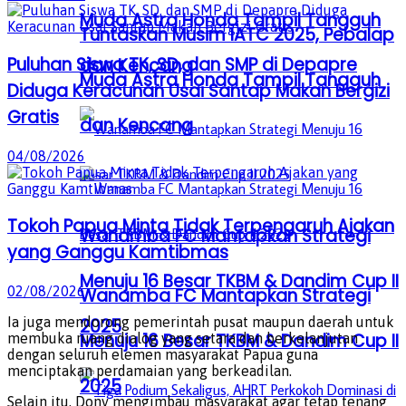
Muda Astra Honda Tampil Tangguh
Tuntaskan Musim IATC 2025, Pebalap
Puluhan Siswa TK, SD, dan SMP di Depapre
dan Kencang
Muda Astra Honda Tampil Tangguh
Diduga Keracunan Usai Santap Makan Bergizi
Gratis
dan Kencang
04/08/2026
Tokoh Papua Minta Tidak Terpengaruh Ajakan
Wanamba FC Mantapkan Strategi
yang Ganggu Kamtibmas
Menuju 16 Besar TKBM & Dandim Cup II
02/08/2026
Wanamba FC Mantapkan Strategi
Ia juga mendorong pemerintah pusat maupun daerah untuk
2025
Menuju 16 Besar TKBM & Dandim Cup II
membuka ruang dialog yang setara dan berkelanjutan
dengan seluruh elemen masyarakat Papua guna
menciptakan perdamaian yang berkeadilan.
2025
Selain itu, Dony mengimbau masyarakat agar tetap tenang