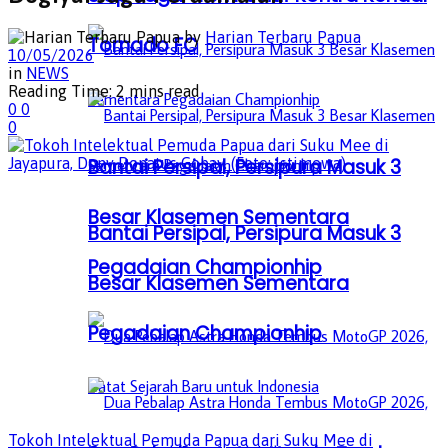
by
Harian Terbaru Papua
Tornado FC
10/05/2026
in
NEWS
Reading Time: 2 mins read
0
0
0
Bantai Persipal, Persipura Masuk 3
Besar Klasemen Sementara
Bantai Persipal, Persipura Masuk 3
Pegadaian Championhip
Besar Klasemen Sementara
Pegadaian Championhip
Tokoh Intelektual Pemuda Papua dari Suku Mee di