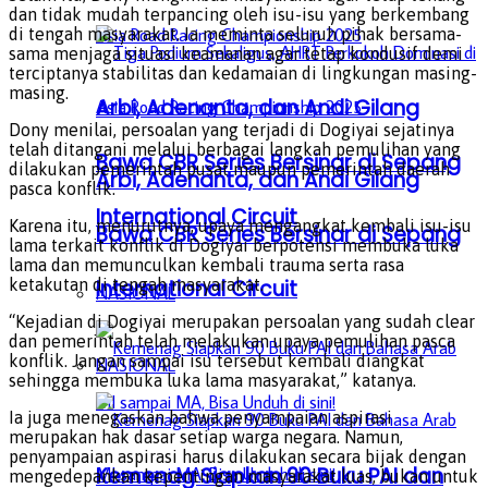
dan tidak mudah terpancing oleh isu-isu yang berkembang
di tengah masyarakat. Ia meminta seluruh pihak bersama-
sama menjaga situasi keamanan agar tetap kondusif demi
terciptanya stabilitas dan kedamaian di lingkungan masing-
masing.
Arbi, Adenanta, dan Andi Gilang
Dony menilai, persoalan yang terjadi di Dogiyai sejatinya
telah ditangani melalui berbagai langkah pemulihan yang
Bawa CBR Series Bersinar di Sepang
dilakukan pemerintah pusat maupun pemerintah daerah
Arbi, Adenanta, dan Andi Gilang
pasca konflik.
International Circuit
Karena itu, menurutnya, upaya mengangkat kembali isu-isu
Bawa CBR Series Bersinar di Sepang
lama terkait konflik di Dogiyai berpotensi membuka luka
lama dan memunculkan kembali trauma serta rasa
ketakutan di tengah masyarakat.
International Circuit
NASIONAL
“Kejadian di Dogiyai merupakan persoalan yang sudah clear
dan pemerintah telah melakukan upaya pemulihan pasca
konflik. Jangan sampai isu tersebut kembali diangkat
NASIONAL
sehingga membuka luka lama masyarakat,” katanya.
Ia juga menegaskan bahwa penyampaian aspirasi
merupakan hak dasar setiap warga negara. Namun,
penyampaian aspirasi harus dilakukan secara bijak dengan
Kemenag Siapkan 90 Buku PAI dan
mengedepankan kepentingan masyarakat luas, bukan untuk