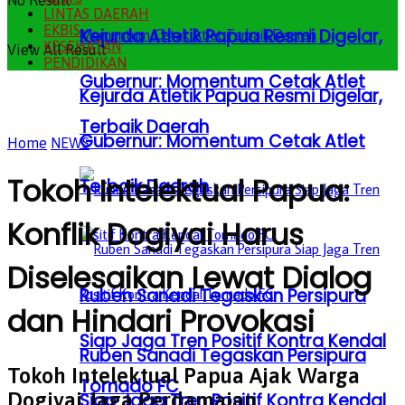
No Result
LINTAS DAERAH
EKBIS
Kejurda Atletik Papua Resmi Digelar,
KESEHATAN
View All Result
PENDIDIKAN
Gubernur: Momentum Cetak Atlet
Kejurda Atletik Papua Resmi Digelar,
Terbaik Daerah
Gubernur: Momentum Cetak Atlet
Home
NEWS
Tokoh Intelektual Papua:
Terbaik Daerah
Konflik Dogiyai Harus
Diselesaikan Lewat Dialog
Ruben Sanadi Tegaskan Persipura
dan Hindari Provokasi
Siap Jaga Tren Positif Kontra Kendal
Ruben Sanadi Tegaskan Persipura
Tokoh Intelektual Papua Ajak Warga
Tornado FC
Dogiyai Jaga Perdamaian
Siap Jaga Tren Positif Kontra Kendal