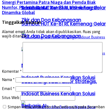
Sinergi Pertamina Patra Niaga dan Pemda Biak
Sambut HUT Ke-81 RI, Kemenag Gelar
Numfor, Perkuat Rantai Distribusi LPG di Tengah
Dinamika Global
Zikir dan Doa Kebangsaan
Tinggalkan Balasan
Sambut HUT Ke-81 RI, Kemenag Gelar
Alamat email Anda tidak akan dipublikasikan.
Ruas yang
Zikir dan Doa Kebangsaan
wajib ditandai
*
Saat Energi Jadi Faktor Strategis,
Komentar
*
Indosat Business Kenalkan Solusi
Nama
*
Saat Energi Jadi Faktor Strategis,
Email
*
Berbasis AI
Indosat Business Kenalkan Solusi
Situs Web
Berbasis AI
Simpan nama, email, dan situs web saya pada peramban