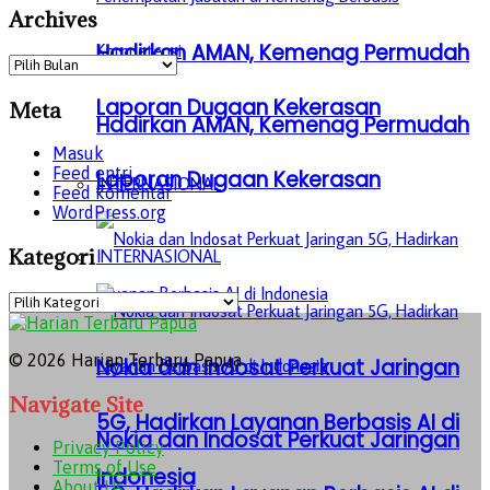
Archives
Hadirkan AMAN, Kemenag Permudah
Archives
Laporan Dugaan Kekerasan
Meta
Hadirkan AMAN, Kemenag Permudah
Masuk
Feed entri
Laporan Dugaan Kekerasan
INTERNASIONAL
Feed komentar
WordPress.org
Kategori
INTERNASIONAL
Kategori
© 2026 Harian Terbaru Papua
Nokia dan Indosat Perkuat Jaringan
Navigate Site
5G, Hadirkan Layanan Berbasis AI di
Nokia dan Indosat Perkuat Jaringan
Privacy Policy
Terms of Use
Indonesia
About Us