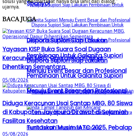
solusi yang bermartabat hanya bisa lahir dari dialog,”
Spanyol
ujarnya.
BACA
JUGA
Dispora Supiori Siap Lakukan
Yayasan KISP Buka Suara Soal Dugaan
Pembinaan Untuk Galanita Supiori
Keracunan MBG, Operasional Dapur
Dispora Supiori Siap Lakukan
Dihentikan Sementara
Menuju Event Besar dan Profesional
Pembinaan Untuk Galanita Supiori
05/08/2026
Menuju Event Besar dan Profesional
Diduga Keracunan Usai Santap MBG, 80 Siswa
di Kabupaten Jayapura Dirawat di Sejumlah
Fasilitas Kesehatan
Tuntaskan Musim IATC 2025, Pebalap
05/08/2026