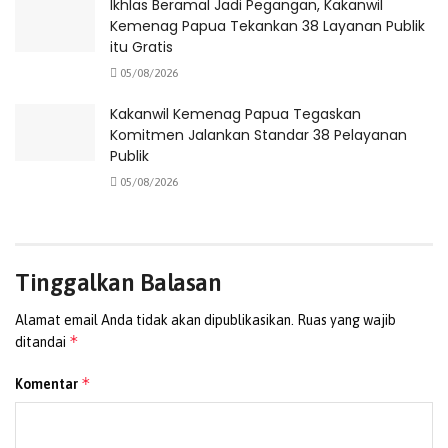
Ikhlas Beramal Jadi Pegangan, Kakanwil
Lebih lanjut, Elvis Tabuni menyoroti pentingnya
Kemenag Papua Tekankan 38 Layanan Publik
kolaborasi antara pemerintah dan pihak gereja dalam
itu Gratis
membangun masyarakat, baik dari sisi fisik maupun
05/08/2026
pembinaan rohani. Ia berharap jemaat dapat menjaga,
Kakanwil Kemenag Papua Tegaskan
merawat, dan memanfaatkan fasilitas tersebut dengan
Komitmen Jalankan Standar 38 Pelayanan
sebaik-baiknya sebagai pusat pembinaan iman dan
Publik
pelayanan.
05/08/2026
Tinggalkan Balasan
Alamat email Anda tidak akan dipublikasikan.
Ruas yang wajib
*
ditandai
*
Komentar