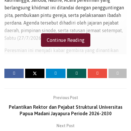
berlangsung khidmat ini ditandai dengan pengguntingan
pita, pembukaan pintu gereja, serta pelaksanaan ibadah
perdana. Agenda tersebut dihadiri oleh jajaran pejabat
daerah, pimpinan sinode, serta ratusan jemaat setempat,
Sabtu (27/7/2026).
Continue Reading
Peresmian ini menjadi kabar gembira yang dinantikan
oleh seluruh warga jemaat. Maklum, pembangunan
gedung gereja yang permanen, kokoh, dan representatif
ini merupakan buah dari pergumulan panjang mereka.
Keberhasilan pembangunan ini juga tidak lepas dari
dukungan penuh pembiayaan yang diberikan oleh Bupati
Puncak, Elvis Tabuni.
Previous Post
Pelantikan Rektor dan Pejabat Struktural Universitas
Dalam sambutannya, Bupati Elvis Tabuni menyampaikan
Papua Madani Jayapura Periode 2026-2030
rasa sukacita dan ucapan selamat yang mendalam kepada
seluruh jemaat. Ia menegaskan bahwa berdirinya gedung
Next Post
gereja yang megah ini merupakan anugerah besar dari