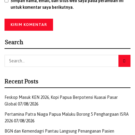
Simpan nama, email, dan situs web saya pada peramban ini
untuk komentar saya berikutnya.
“Saya mengajak seluruh jemaat untuk terus menjadi mitra
pemerintah dalam menjaga kerukunan antarumat
beragama, memelihara persatuan, serta bersama-sama
membangun daerah yang aman, damai, maju, dan
Search
sejahtera,” tambahnya.
(Cornelia)
Tags:
Bupati Puncak
Gereja Jemaat
GKII Petrus di Kalimangga
Nabire
Peresmian
Recent Posts
Feskop Masuk KEN 2026, Kopi Papua Berpotensi Kuasai Pasar
Global
07/08/2026
Pertamina Patra Niaga Papua Maluku Borong 5 Penghargaan ISRA
2026
07/08/2026
BGN dan Kemendagri Pantau Langsung Penanganan Pasien