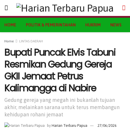
HOME
POLITIK & PEMERINTAHAN
HUKRIM
NEWS
Home
LINTAS DAERAH
Bupati Puncak Elvis Tabuni
Resmikan Gedung Gereja
GKII Jemaat Petrus
Kalimangga di Nabire
Gedung gereja yang megah ini bukanlah tujuan
akhir, melainkan sarana untuk terus membangun
kehidupan rohani jemaat
by
Harian Terbaru Papua
27/06/2026