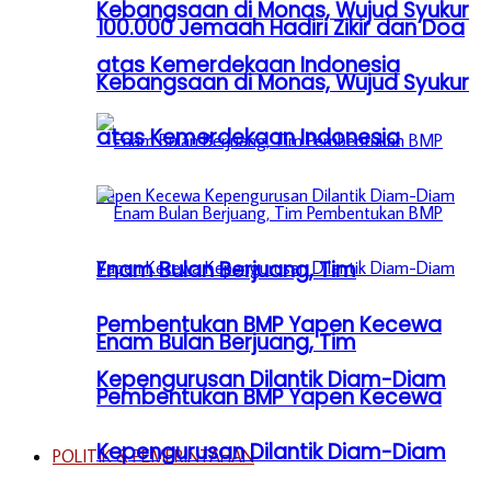
Kebangsaan di Monas, Wujud Syukur
100.000 Jemaah Hadiri Zikir dan Doa
atas Kemerdekaan Indonesia
Kebangsaan di Monas, Wujud Syukur
atas Kemerdekaan Indonesia
Enam Bulan Berjuang, Tim
Pembentukan BMP Yapen Kecewa
Enam Bulan Berjuang, Tim
Kepengurusan Dilantik Diam-Diam
Pembentukan BMP Yapen Kecewa
Kepengurusan Dilantik Diam-Diam
POLITIK & PEMERINTAHAN