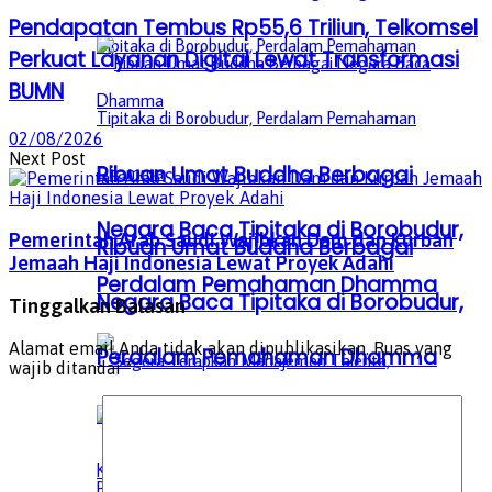
Pendapatan Tembus Rp55,6 Triliun, Telkomsel
Perkuat Layanan Digital Lewat Transformasi
BUMN
02/08/2026
Next Post
Ribuan Umat Buddha Berbagai
Negara Baca Tipitaka di Borobudur,
Pemerintah Arab Saudi Wajibkan Dam dan Kurban
Ribuan Umat Buddha Berbagai
Jemaah Haji Indonesia Lewat Proyek Adahi
Perdalam Pemahaman Dhamma
Negara Baca Tipitaka di Borobudur,
Tinggalkan Balasan
Alamat email Anda tidak akan dipublikasikan.
Ruas yang
Perdalam Pemahaman Dhamma
wajib ditandai
*