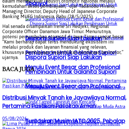
dalam memperkuat industri otomotif nasional melalui
Spanyol
kemudahan akses pembiayaan,” ujar Tadanobu Hirano,
Managing Director, Deputy Head of Japanese Corporate
Banking MUFG Indonesia, Rabu (28/5/2025).
Hal senada disampaikan Irene Sri Redjeki, Regional
Corporate Officer Danamon Jawa Timur. Menurutnya,
potensi pertumbuhan otomotif di Jawa Timur sangat besar.
Dispora Supiori Siap Lakukan
“Kami berharap dapat terus mendukung ekosistem ini
melalui produk dan layanan finansial yang relevan,
Pembinaan Untuk Galanita Supiori
khususnya pembiayaan kepemilikan kendaraan bermotor,”
Dispora Supiori Siap Lakukan
ujarnya.
Menuju Event Besar dan Profesional
BACA
JUGA
Pembinaan Untuk Galanita Supiori
Menuju Event Besar dan Profesional
Distribusi Minyak Tanah ke Jayawijaya Normal,
Pertamina Pastikan Pasokan Aman
05/08/2026
Tuntaskan Musim IATC 2025, Pebalap