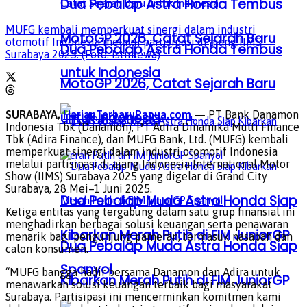
Dua Pebalap Astra Honda Tembus
MUFG kembali memperkuat sinergi dalam industri
MotoGP 2026, Catat Sejarah Baru
otomotif Indonesia melalui partisipasi di ajang IIMS
Dua Pebalap Astra Honda Tembus
Surabaya 2025. (Foto: Istimewa)
untuk Indonesia
MotoGP 2026, Catat Sejarah Baru
SURABAYA,
HarianTerbaruPapua.com
— PT Bank Danamon
untuk Indonesia
Indonesia Tbk (Danamon), PT Adira Dinamika Multi Finance
Tbk (Adira Finance), dan MUFG Bank, Ltd. (MUFG) kembali
memperkuat sinergi dalam industri otomotif Indonesia
melalui partisipasi di ajang Indonesia International Motor
Show (IIMS) Surabaya 2025 yang digelar di Grand City
Surabaya, 28 Mei–1 Juni 2025.
Dua Pebalap Muda Astra Honda Siap
Ketiga entitas yang tergabung dalam satu grup finansial ini
menghadirkan berbagai solusi keuangan serta penawaran
Kibarkan Merah Putih di FIM JuniorGP
menarik bagi pengunjung pameran, termasuk nasabah dan
Dua Pebalap Muda Astra Honda Siap
calon konsumen.
Spanyol
“MUFG bangga hadir bersama Danamon dan Adira untuk
Kibarkan Merah Putih di FIM JuniorGP
menawarkan solusi keuangan terbaik bagi masyarakat
Surabaya. Partisipasi ini mencerminkan komitmen kami