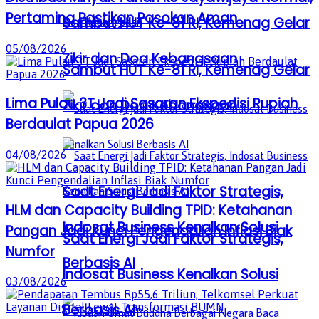
Pertamina Pastikan Pasokan Aman
Sambut HUT Ke-81 RI, Kemenag Gelar
05/08/2026
Zikir dan Doa Kebangsaan
Sambut HUT Ke-81 RI, Kemenag Gelar
Lima Pulau 3T Jadi Sasaran Ekspedisi Rupiah
Zikir dan Doa Kebangsaan
Berdaulat Papua 2026
04/08/2026
Saat Energi Jadi Faktor Strategis,
HLM dan Capacity Building TPID: Ketahanan
Indosat Business Kenalkan Solusi
Pangan Jadi Kunci Pengendalian Inflasi Biak
Saat Energi Jadi Faktor Strategis,
Numfor
Berbasis AI
Indosat Business Kenalkan Solusi
03/08/2026
Berbasis AI