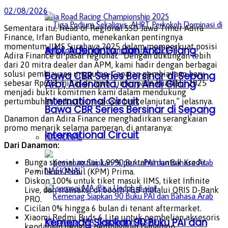
02/08/2026
Sementara itu, Head of Regional SSD Jawa Timur Adira
Finance, Irfan Budianto, menekankan pentingnya
momentum IIMS Surabaya 2025 dalam memperkuat posisi
Arbi, Adenanta, dan Andi Gilang
Adira Finance di pasar regional. “Dengan dukungan lebih
dari 20 mitra dealer dan APM, kami hadir dengan berbagai
Bawa CBR Series Bersinar di Sepang
solusi pembiayaan unggulan. Capaian pembiayaan baru
Arbi, Adenanta, dan Andi Gilang
sebesar Rp632 miliar di Jawa Timur pada kuartal I 2025
menjadi bukti komitmen kami dalam mendukung
International Circuit
pertumbuhan industri ini secara berkelanjutan,” jelasnya.
Bawa CBR Series Bersinar di Sepang
Danamon dan Adira Finance menghadirkan serangkaian
promo menarik selama pameran, di antaranya:
International Circuit
NASIONAL
Dari Danamon:
Bunga spesial mulai 1,99% per tahun untuk Kredit
NASIONAL
Pemilikan Mobil (KPM) Prima.
Diskon 100% untuk tiket masuk IIMS, tiket Infinite
Live, dan transaksi di booth F&B melalui QRIS D-Bank
PRO.
Cicilan 0% hingga 6 bulan di tenant aftermarket.
Xiaomi Redmi Buds 6 Lite untuk pembelian aksesoris
Kemenag Siapkan 90 Buku PAI dan
kendaraan dengan pembayaran Danamon.