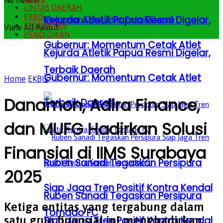
No Result
LINTAS DAERAH
EKBIS
Kejurda Atletik Papua Resmi Digelar,
KESEHATAN
View All Result
PENDIDIKAN
Gubernur: Momentum Cetak Atlet
Kejurda Atletik Papua Resmi Digelar,
Terbaik Daerah
Gubernur: Momentum Cetak Atlet
Home
EKBIS
Danamon, Adira Finance,
Terbaik Daerah
dan MUFG Hadirkan Solusi
Finansial di IIMS Surabaya
Ruben Sanadi Tegaskan Persipura
2025
Siap Jaga Tren Positif Kontra Kendal
Ruben Sanadi Tegaskan Persipura
Ketiga entitas yang tergabung dalam
Tornado FC
satu grup finansial ini menghadirkan
Siap Jaga Tren Positif Kontra Kendal