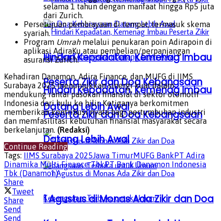
selama 1 tahun dengan manfaat hingga Rp5 juta
dari Zurich.
Persetujuan pembiayaan di tempat, termasuk skema
syariah.
Program
Umrah
melalui penukaran poin Adirapoin di
aplikasi AdiraKu atau pembelian/perpanjangan
Hindari Kepadatan, Kemenag Imbau
asuransi Zurich.
Kehadiran Danamon, Adira Finance, dan MUFG di IIMS
Peserta Zikir dan Doa Kebangsaan
Surabaya 2025 menunjukkan sinergi kuat dalam
Hindari Kepadatan, Kemenag Imbau
mendukung rantai pasokan finansial di sektor otomotif
Indonesia dari hulu ke hilir. Ketiganya berkomitmen
Datang Lebih Awal
memberikan kontribusi nyata bagi pertumbuhan industri
Peserta Zikir dan Doa Kebangsaan
dan memfasilitasi kebutuhan finansial masyarakat secara
berkelanjutan.
(Redaksi)
Datang Lebih Awal
Continue Reading
Tags:
IIMS Surabaya 2025
Jawa Timur
MUFG Bank
PT Adira
Dinamika Multi Finance Tbk
PT Bank Danamon Indonesia
Tbk (Danamon)
Share
Tweet
1 Agustus di Monas Ada Zikir dan Doa
Share
Send
Send