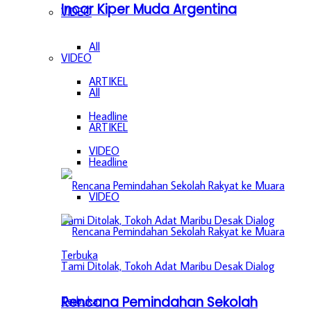
Incar Kiper Muda Argentina
VIDEO
All
VIDEO
ARTIKEL
All
Headline
ARTIKEL
VIDEO
Headline
VIDEO
Rencana Pemindahan Sekolah