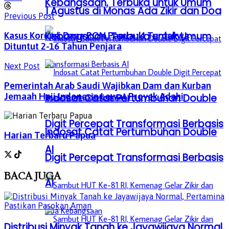
Kebangsaan, Terbuka untuk Umum
1 Agustus di Monas Ada Zikir dan Doa
Previous Post
Kebangsaan, Terbuka untuk Umum
Kasus Korupsi Dana PON Papua : 4 Terdakwa
Dituntut 2-16 Tahun Penjara
Next Post
Pemerintah Arab Saudi Wajibkan Dam dan Kurban
Jemaah Haji Indonesia Lewat Proyek Adahi
Indosat Catat Pertumbuhan Double
Digit Percepat Transformasi Berbasis
Indosat Catat Pertumbuhan Double
Harian Terbaru Papua
AI
Digit Percepat Transformasi Berbasis
BACA
JUGA
AI
Distribusi Minyak Tanah ke Jayawijaya Normal,