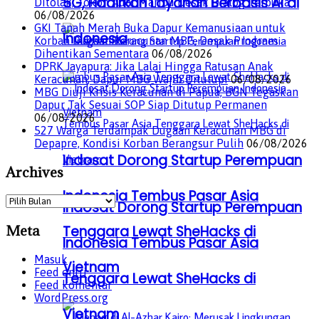
5G, Hadirkan Layanan Berbasis AI di
Ditolak, Tokoh Adat Maribu Desak Dialog Terbuka
06/08/2026
GKI Tanah Merah Buka Dapur Kemanusiaan untuk
Indonesia
Korban Dugaan Keracunan MBG, Desak Program
Dihentikan Sementara
06/08/2026
DPRK Jayapura: Jika Lalai Hingga Ratusan Anak
Keracunan, Dapur MBG Wajib Ditutup!
06/08/2026
MBG Diuji Krisis Keracunan di Papua, BGN Tegaskan
Dapur Tak Sesuai SOP Siap Ditutup Permanen
06/08/2026
527 Warga Terdampak Dugaan Keracunan MBG di
Depapre, Kondisi Korban Berangsur Pulih
06/08/2026
Indosat Dorong Startup Perempuan
Archives
Indonesia Tembus Pasar Asia
Archives
Indosat Dorong Startup Perempuan
Meta
Tenggara Lewat SheHacks di
Indonesia Tembus Pasar Asia
Masuk
Vietnam
Feed entri
Tenggara Lewat SheHacks di
Feed komentar
WordPress.org
Vietnam