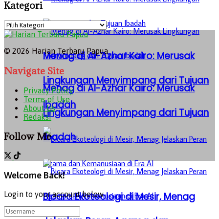
Kategori
Kategori
© 2026 Harian Terbaru Papua
Menag di Al-Azhar Kairo: Merusak
Navigate Site
Lingkungan Menyimpang dari Tujuan
Menag di Al-Azhar Kairo: Merusak
Privacy Policy
Terms of Use
Ibadah
About Us
Lingkungan Menyimpang dari Tujuan
Redaksi
Follow Me
Ibadah
Welcome Back!
Login to your account below
Bicara Ekoteologi di Mesir, Menag