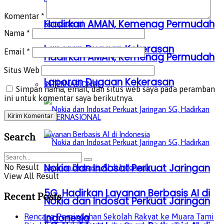
Komentar
*
Hadirkan AMAN, Kemenag Permudah
Nama
*
Laporan Dugaan Kekerasan
Email
*
Hadirkan AMAN, Kemenag Permudah
Situs Web
Laporan Dugaan Kekerasan
INTERNASIONAL
Simpan nama, email, dan situs web saya pada peramban
ini untuk komentar saya berikutnya.
INTERNASIONAL
Search
Nokia dan Indosat Perkuat Jaringan
No Result
View All Result
5G, Hadirkan Layanan Berbasis AI di
Recent Posts
Nokia dan Indosat Perkuat Jaringan
Indonesia
Rencana Pemindahan Sekolah Rakyat ke Muara Tami