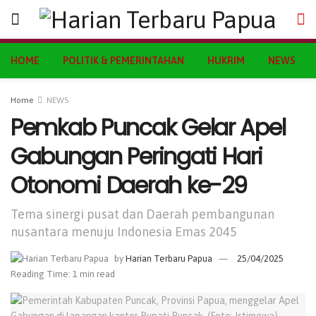
HOME
POLITIK & PEMERINTAHAN
HUKRIM
NEWS
Home
NEWS
Pemkab Puncak Gelar Apel
Gabungan Peringati Hari
Otonomi Daerah ke-29
Tema sinergi pusat dan Daerah pembangunan
nusantara menuju Indonesia Emas 2045
by
Harian Terbaru Papua
25/04/2025
Reading Time: 1 min read