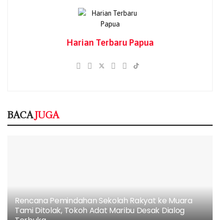
Desak Dialog Terbuka
06/08/2026
GKI Tanah Merah Buka Dapur Kemanusiaan
Harian Terbaru Papua
untuk Korban Dugaan Keracunan MBG,
Desak Program Dihentikan Sementara
06/08/2026
DPRK Jayapura: Jika Lalai Hingga Ratusan
Anak Keracunan, Dapur MBG Wajib Ditutup!
06/08/2026
BACA
JUGA
Yayasan KISP Buka Suara Soal Dugaan
Keracunan MBG, Operasional Dapur
Dihentikan Sementara
05/08/2026
Rencana Pemindahan Sekolah Rakyat ke Muara
Tami Ditolak, Tokoh Adat Maribu Desak Dialog