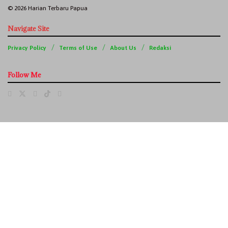
© 2026 Harian Terbaru Papua
Navigate Site
Privacy Policy
Terms of Use
About Us
Redaksi
Follow Me