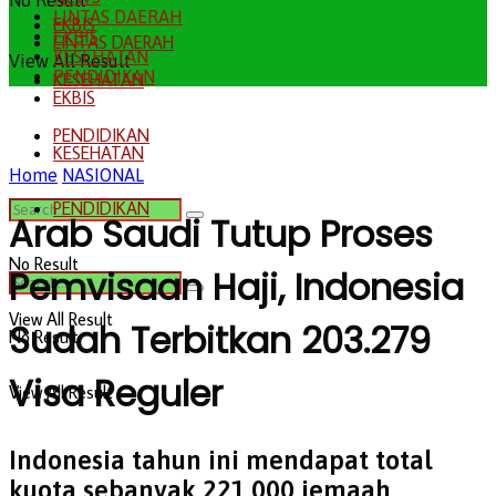
No Result
LINTAS DAERAH
EKBIS
EKBIS
LINTAS DAERAH
KESEHATAN
View All Result
PENDIDIKAN
KESEHATAN
EKBIS
PENDIDIKAN
KESEHATAN
Home
NASIONAL
PENDIDIKAN
Arab Saudi Tutup Proses
No Result
Pemvisaan Haji, Indonesia
View All Result
Sudah Terbitkan 203.279
No Result
Visa Reguler
View All Result
Indonesia tahun ini mendapat total
kuota sebanyak 221.000 jemaah