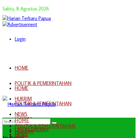
Sabtu, 8 Agustus 2026
Login
HOME
POLITIK & PEMERINTAHAN
HOME
HUKRIM
POLITIK & PEMERINTAHAN
NEWS
HUKRIM
HOME
POLITIK & PEMERINTAHAN
LINTAS DAERAH
HUKRIM
NEWS
NEWS