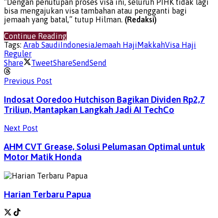
“Dengan penutupan proses visa ini, seluruh PIHK tidak lagi
bisa mengajukan visa tambahan atau pengganti bagi
jemaah yang batal,” tutup Hilman.
(Redaksi)
Continue Reading
Tags:
Arab Saudi
Indonesia
Jemaah Haji
Makkah
Visa Haji
Reguler
Share
Tweet
Share
Send
Send
Previous Post
Indosat Ooredoo Hutchison Bagikan Dividen Rp2,7
Triliun, Mantapkan Langkah Jadi AI TechCo
Next Post
AHM CVT Grease, Solusi Pelumasan Optimal untuk
Motor Matik Honda
Harian Terbaru Papua