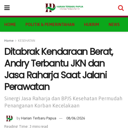
HOME
POLITIK & PEMERINTAHAN
HUKRIM
NEWS
Home
KESEHATAN
Ditabrak Kendaraan Berat,
Andry Terbantu JKN dan
Jasa Raharja Saat Jalani
Perawatan
Sinergi Jasa Raharja dan BPJS Kesehatan Permudah
Penanganan Korban Kecelakaan
by
Harian Terbaru Papua
08/06/2026
Reading Time: 3 mins read