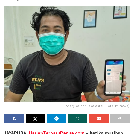
Andry korban lakalantas. (Foto: Istimewa)
JAYAPURA,
HarianTerbaruPapua.com
– Ketika musibah