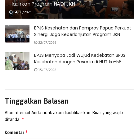
Hadirkan Program NADI JKN
membaik lalu dipindahkan ke ruang rawat inap.
Alhamdulillah saya bisa mendapatkan pelayanan yang
04/08/2026
baik seperti ini,” ungkapnya.
BPJS Kesehatan dan Pemprov Papua Perkuat
Andry mengaku sangat terbantu dengan adanya
Sinergi Jaga Keberlanjutan Program JKN
perlindungan yang diberikan melalui sinergi berbagai
22/07/2026
pihak dalam penanganan korban kecelakaan lalu lintas.
BPJS Menyapa Jadi Wujud Kedekatan BPJS
Selain mendapatkan pelayanan medis secara cepat, ia
Kesehatan dengan Peserta di HUT ke-58
juga tidak direpotkan dengan proses administrasi yang
15/07/2026
rumit.
Selain kemudahan administrasi, Andry juga memberikan
apresiasi terhadap kualitas layanan yang diterimanya dari
Tinggalkan Balasan
para tenaga kesehatan di RS Ramela. Baginya, pelayanan
yang cepat dan responsif sangat membantu proses
Alamat email Anda tidak akan dipublikasikan.
Ruas yang wajib
pemulihannya.
*
ditandai
“Selama saya dirawat, pelayanan yang diberikan sangat
*
Komentar