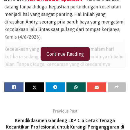
datang tanpa diduga, kepastian perlindungan kesehatan
menjadi hal yang sangat penting. Hal inilah yang
dirasakan Andry, seorang pria paruh baya yang mengalami
kecelakaan lalu lintas saat pulang dari tempat kerjanya,
Kamis (4/6/2026).
Kecelakaan yang dialaminya terjadi pada malam hari
Continue Reading
ketika ia sedang menepi menggunakan mobilnya di bahu
jalan. Tanpa diduga, kendaraan yang dikendarainya
ditabrak oleh sebuah kendaraan berat yang melaju
dengan kecepatan tinggi hingga menyebabkan dirinya
terpental keluar dari kendaraan.
Sesaat setelah kejadian, Andry langsung dilarikan ke
Rumah Sakit Ramela untuk mendapatkan penanganan
Previous Post
medis. Berkat koordinasi yang baik antara Jasa Raharja,
Kemdikdasmen Gandeng LKP Cia Cetak Tenaga
BPJS Kesehatan, dan rumah sakit, Andry dapat segera
Kecantikan Profesional untuk Kurangi Pengangguran di
memperoleh pelayanan kesehatan yang dibutuhkan tanpa