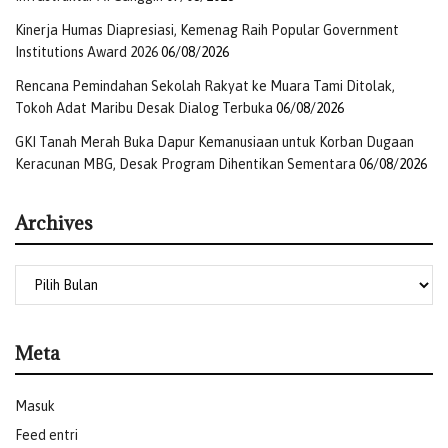
serta berbagai informasi lain yang menjadi dasar dalam
Kinerja Humas Diapresiasi, Kemenag Raih Popular Government
menentukan skema penjaminan sesuai ketentuan yang
Institutions Award 2026
06/08/2026
berlaku,” jelas Erika.
Rencana Pemindahan Sekolah Rakyat ke Muara Tami Ditolak,
Menurut Erika, informasi yang tercantum dalam laporan
Tokoh Adat Maribu Desak Dialog Terbuka
06/08/2026
kepolisian akan menjadi bahan analisis bagi pihak terkait
GKI Tanah Merah Buka Dapur Kemanusiaan untuk Korban Dugaan
untuk memastikan apakah kasus tersebut termasuk
Keracunan MBG, Desak Program Dihentikan Sementara
06/08/2026
dalam kategori yang dapat dijamin oleh Jasa Raharja,
memerlukan koordinasi manfaat dengan BPJS Kesehatan,
Archives
atau termasuk dalam kondisi yang tidak dapat dijamin
sesuai regulasi yang berlaku.
“Karena itu, kami mengimbau masyarakat yang
mengalami kecelakaan lalu lintas untuk segera
Meta
melaporkan kejadian kepada pihak kepolisian. Selain
membantu proses hukum, laporan tersebut juga menjadi
bagian penting dalam proses administrasi penjaminan
Masuk
biaya pelayanan kesehatan sehingga peserta dapat
Feed entri