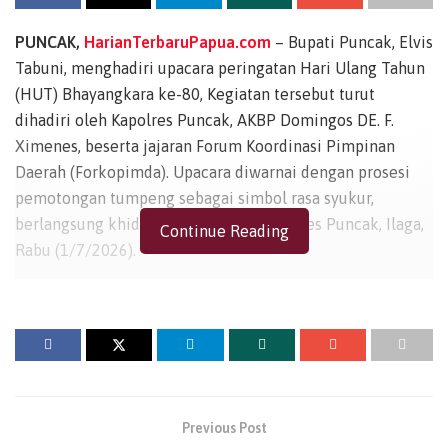
PUNCAK,
HarianTerbaruPapua.com
– Bupati Puncak, Elvis
Tabuni, menghadiri upacara peringatan Hari Ulang Tahun
(HUT) Bhayangkara ke-80, Kegiatan tersebut turut
dihadiri oleh Kapolres Puncak, AKBP Domingos DE. F.
Ximenes, beserta jajaran Forum Koordinasi Pimpinan
Daerah (Forkopimda). Upacara diwarnai dengan prosesi
pemotongan tumpeng sebagai simbol rasa syukur,
berlangsung khidmat di halaman Mapolres Puncak, Ilaga,
Continue Reading
Rabu (1/7/2026).
Dalam kesempatan tersebut, Bupati Elvis Tabuni
membacakan sambutan Presiden Republik Indonesia
yang menitikberatkan pada beberapa poin utama
transformasi Polri. Presiden menekankan pentingnya
penguatan reformasi kelembagaan agar Polri terus
berbenah menjadi institusi yang transparan, akuntabel,
Previous Post