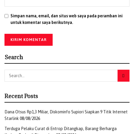
sepenuhnya mendukung mekanisme penyelesaian
sengketa berbasis adat tersebut selama kedua belah
Simpan nama, email, dan situs web saya pada peramban ini
pihak dapat menerima kebijakan yang diambil, selaras
untuk komentar saya berikutnya.
dengan situasi dan kondisi di lapangan.
(Cornelia)
Tags:
HUT Bhayangkara 80
Kabupaten Puncak
kearifan lokal
Pelayanan
Pemda
Polres Puncak
Polri
Search
Recent Posts
Dana Otsus Rp1,3 Miliar, Diskominfo Supiori Siapkan 9 Titik Internet
Starlink
08/08/2026
Terduga Pelaku Curat di Entrop Ditangkap, Barang Berharga