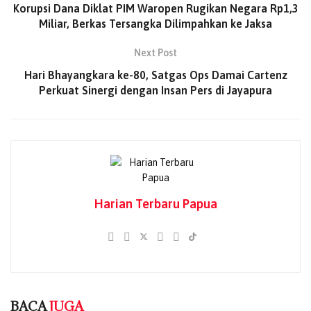
dan berorientasi pada pelayanan publik yang berkualitas.
Korupsi Dana Diklat PIM Waropen Rugikan Negara Rp1,3
Miliar, Berkas Tersangka Dilimpahkan ke Jaksa
“Penegakan hukum harus berkeadilan. Tidak boleh ada
pandang bulu dan tidak ada satu pun pihak di Indonesia
Next Post
yang kebal hukum,” tegas Bupati membacakan amanat
Hari Bhayangkara ke-80, Satgas Ops Damai Cartenz
Presiden.
Perkuat Sinergi dengan Insan Pers di Jayapura
Selain itu, Presiden juga mendorong peningkatan
sinergitas antara Polri dengan Pemerintah Daerah, TNI,
dan masyarakat. Aspek lain yang menjadi sorotan adalah
peningkatan profesionalisme personel Polri dalam
merespons dinamika global serta perkembangan
teknologi yang semakin cepat.
Harian Terbaru Papua
BACA
JUGA
Dana Otsus Rp1,3 Miliar, Diskominfo Supiori
Siapkan 9 Titik Internet Starlink
08/08/2026
BACA
JUGA