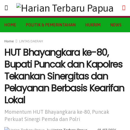
HOME
POLITIK & PEMERINTAHAN
HUKRIM
NEWS
Home
LINTAS DAERAH
HUT Bhayangkara ke-80,
Bupati Puncak dan Kapolres
Tekankan Sinergitas dan
Pelayanan Berbasis Kearifan
Lokal
Momentum HUT Bhayangkara ke-80, Puncak
Perkuat Sinergi Pemda dan Polri