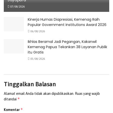
daerah operasi dengan tantangan geografis dan
07/08/2026
infrastruktur yang cukup berat. Mengingat usia Polres
Puncak yang relatif muda (tujuh tahun) dan Polda Papua
Kinerja Humas Diapresiasi, Kemenag Raih
Tengah yang baru terbentuk dua tahun, keterbatasan
Popular Government Institutions Award 2026
sarana dan prasarana menjadi tantangan nyata.
06/08/2026
Ikhlas Beramal Jadi Pegangan, Kakanwil
Kemenag Papua Tekankan 38 Layanan Publik
itu Gratis
05/08/2026
Tinggalkan Balasan
Alamat email Anda tidak akan dipublikasikan.
Ruas yang wajib
*
ditandai
*
Komentar