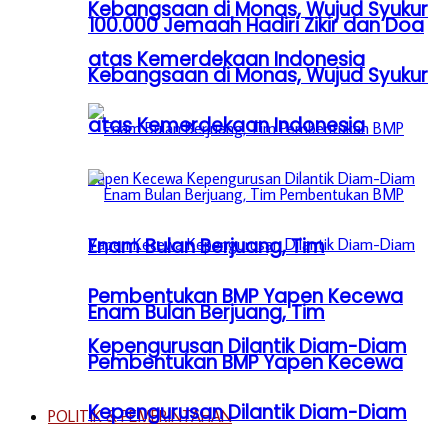
Kebangsaan di Monas, Wujud Syukur
100.000 Jemaah Hadiri Zikir dan Doa
atas Kemerdekaan Indonesia
Kebangsaan di Monas, Wujud Syukur
atas Kemerdekaan Indonesia
Enam Bulan Berjuang, Tim
Pembentukan BMP Yapen Kecewa
Enam Bulan Berjuang, Tim
Kepengurusan Dilantik Diam-Diam
Pembentukan BMP Yapen Kecewa
Kepengurusan Dilantik Diam-Diam
POLITIK & PEMERINTAHAN