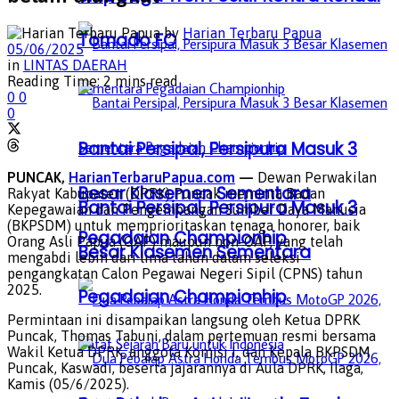
by
Harian Terbaru Papua
Tornado FC
05/06/2025
in
LINTAS DAERAH
Reading Time: 2 mins read
0
0
0
Bantai Persipal, Persipura Masuk 3
PUNCAK,
HarianTerbaruPapua.com
—
Dewan Perwakilan
Besar Klasemen Sementara
Rakyat Kabupaten (DPRK) Puncak meminta Badan
Bantai Persipal, Persipura Masuk 3
Kepegawaian dan Pengembangan Sumber Daya Manusia
(BKPSDM) untuk memprioritaskan tenaga honorer, baik
Pegadaian Championhip
Orang Asli Papua (OAP) maupun non-OAP, yang telah
Besar Klasemen Sementara
mengabdi lebih dari lima tahun dalam seleksi
pengangkatan Calon Pegawai Negeri Sipil (CPNS) tahun
2025.
Pegadaian Championhip
Permintaan ini disampaikan langsung oleh Ketua DPRK
Puncak, Thomas Tabuni, dalam pertemuan resmi bersama
Wakil Ketua DPRK, anggota Komisi I, dan Kepala BKPSDM
Puncak, Kaswadi, beserta jajarannya di Aula DPRK, Ilaga,
Kamis (05/6/2025).