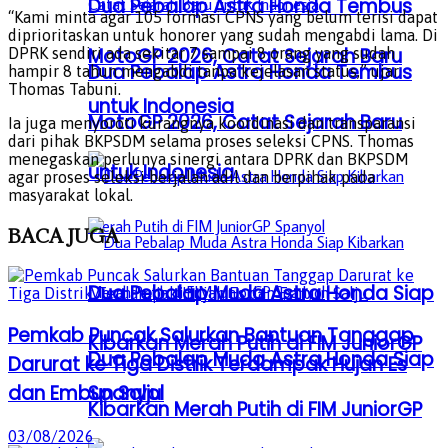
Dua Pebalap Astra Honda Tembus
“Kami minta agar 105 formasi CPNS yang belum terisi dapat
diprioritaskan untuk honorer yang sudah mengabdi lama. Di
MotoGP 2026, Catat Sejarah Baru
DPRK sendiri ada sekitar 7 sampai 8 orang yang sudah
Dua Pebalap Astra Honda Tembus
hampir 8 tahun mengabdi tanpa kejelasan status,” ujar
Thomas Tabuni.
untuk Indonesia
MotoGP 2026, Catat Sejarah Baru
Ia juga menyoroti kurangnya koordinasi dan transparansi
dari pihak BKPSDM selama proses seleksi CPNS. Thomas
menegaskan perlunya sinergi antara DPRK dan BKPSDM
untuk Indonesia
agar proses seleksi berjalan adil dan berpihak pada
masyarakat lokal.
BACA
JUGA
Dua Pebalap Muda Astra Honda Siap
Pemkab Puncak Salurkan Bantuan Tanggap
Kibarkan Merah Putih di FIM JuniorGP
Dua Pebalap Muda Astra Honda Siap
Darurat ke Tiga Distrik Terdampak Hujan Es
dan Embun Salju
Spanyol
Kibarkan Merah Putih di FIM JuniorGP
03/08/2026