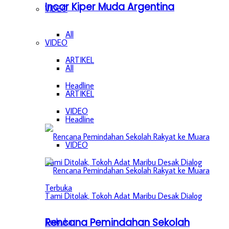
Incar Kiper Muda Argentina
VIDEO
All
VIDEO
ARTIKEL
All
Headline
ARTIKEL
VIDEO
Headline
VIDEO
Rencana Pemindahan Sekolah