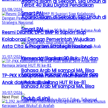
Agama Islam di Sekolah, Sila Unduh di
Terbit 40 Buku Digital Pendidikan
03/08/2026
Smart PAI
Agama Islam di Sekolah, Sila Unduh di
Smart PAI
Resmi Dilantik, DPC BMP RI Supiori Siap
Kolaborasi Dengan Pemerintah Wujudkan
Asta Cita & Program Strategis Nasional
31/07/2026
Kemenag Siapkan 90 Buku PAI dan
Bahasa Arab MI sampai MA, Bisa
Kemenag Siapkan 90 Buku PAI dan
TP-PKK Kabupaten Puncak Asah Bakat Seni
Anak dan Remaja Jelang HUT RI ke-81
Unduh di sini!
Bahasa Arab MI sampai MA, Bisa
30/07/2026
Next Post
Unduh di sini!