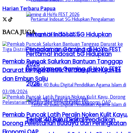
Harian Terbaru Papua
BACA
JUGA
Pertama! Indosat 5G Hidupkan
Pengalaman Gaming di HoYo FEST
Pertama! Indosat 5G Hidupkan
Pemkab Puncak Salurkan Bantuan Tanggap
2026
Pengalaman Gaming di HoYo FEST
Darurat ke Tiga Distrik Terdampak Hujan Es
dan Embun Salju
2026
03/08/2026
Pemkab Puncak Latih Perajin Noken Kulit Kayu,
Terbit 40 Buku Digital Pendidikan
Dorong Pelestarian Budaya dan Peningkatan
Ekonomi OAP