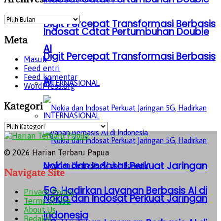
Archives
Digit Percepat Transformasi Berbasis
Indosat Catat Pertumbuhan Double
Meta
AI
Digit Percepat Transformasi Berbasis
Masuk
Feed entri
Feed komentar
AI
INTERNASIONAL
WordPress.org
Kategori
INTERNASIONAL
Kategori
© 2026 Harian Terbaru Papua
Nokia dan Indosat Perkuat Jaringan
Navigate Site
5G, Hadirkan Layanan Berbasis AI di
Privacy Policy
Nokia dan Indosat Perkuat Jaringan
Terms of Use
About Us
Indonesia
Redaksi