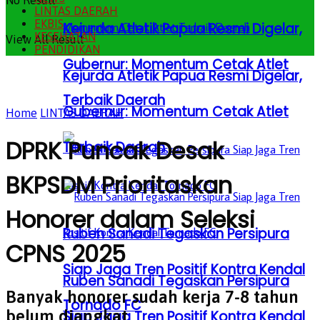
No Result
LINTAS DAERAH
EKBIS
Kejurda Atletik Papua Resmi Digelar,
KESEHATAN
View All Result
PENDIDIKAN
Gubernur: Momentum Cetak Atlet
Kejurda Atletik Papua Resmi Digelar,
Terbaik Daerah
Gubernur: Momentum Cetak Atlet
Home
LINTAS DAERAH
DPRK Puncak Desak
Terbaik Daerah
BKPSDM Prioritaskan
Honorer dalam Seleksi
Ruben Sanadi Tegaskan Persipura
CPNS 2025
Siap Jaga Tren Positif Kontra Kendal
Ruben Sanadi Tegaskan Persipura
Banyak honorer sudah kerja 7-8 tahun
Tornado FC
belum diangkat
Siap Jaga Tren Positif Kontra Kendal