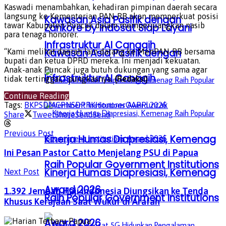
Kaswadi menambahkan, kehadiran pimpinan daerah secara
langsung ke Kementerian PAN-RB akan memperkuat posisi
Kawasan Asia Pasifik dengan
tawar Kabupaten Puncak dalam memperjuangkan nasib
Zankore by Indosat Siap Layani
para tenaga honorer.
Infrastruktur AI Canggih
Kawasan Asia Pasifik dengan
“Kami melihat daerah lain datang ke MenPAN-RB bersama
bupati dan ketua DPRD mereka. Ini menjadi kekuatan.
Anak-anak Puncak juga butuh dukungan yang sama agar
Infrastruktur AI Canggih
tidak tertinggal,” pungkasnya.
(Redaksi)
Continue Reading
Tags:
BKPSDM
CPNS
DPRK
Honorer
OAP
Puncak
Share
Tweet
Share
Send
Send
Previous Post
Kinerja Humas Diapresiasi, Kemenag
Ini Pesan Pastor Catto Menjelang PSU di Papua
Raih Popular Government Institutions
Kinerja Humas Diapresiasi, Kemenag
Next Post
Award 2026
1.392 Jemaah Haji Indonesia Diungsikan ke Tenda
Raih Popular Government Institutions
Khusus Kerajaan Saat Wukuf di Arafah
Award 2026