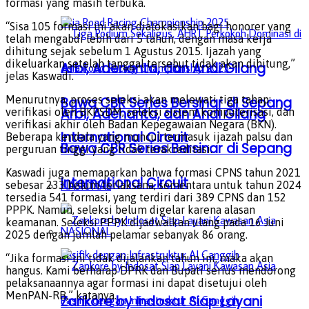
formasi yang masih terbuka.
“Sisa 105 formasi ini akan dialokasikan bagi honorer yang
telah mengabdi lebih dari 5 tahun, dengan masa kerja
dihitung sejak sebelum 1 Agustus 2015. Ijazah yang
dikeluarkan setelah tanggal tersebut tidak akan dihitung,”
Arbi, Adenanta, dan Andi Gilang
jelas Kaswadi.
Menurutnya, proses seleksi akan melewati tiga tahap:
Bawa CBR Series Bersinar di Sepang
Arbi, Adenanta, dan Andi Gilang
verifikasi oleh BKPSDM, seleksi sistem komputerisasi, dan
verifikasi akhir oleh Badan Kepegawaian Negara (BKN).
International Circuit
Beberapa kendala yang muncul termasuk ijazah palsu dan
Bawa CBR Series Bersinar di Sepang
perguruan tinggi yang tidak terakreditasi.
Kaswadi juga memaparkan bahwa formasi CPNS tahun 2021
International Circuit
NASIONAL
sebesar 233 belum terlaksana, sementara untuk tahun 2024
tersedia 541 formasi, yang terdiri dari 389 CPNS dan 152
PPPK. Namun, seleksi belum digelar karena alasan
keamanan. Seleksi PPPK dijadwalkan ulang pada 16 Juni
NASIONAL
2025 dengan jumlah pelamar sebanyak 86 orang.
“Jika formasi ini tidak dijalankan tahun ini, maka akan
hangus. Kami berharap DPRK dan Bupati serius mendorong
pelaksanaannya agar formasi ini dapat disetujui oleh
MenPAN-RB,” katanya.
Zankore by Indosat Siap Layani