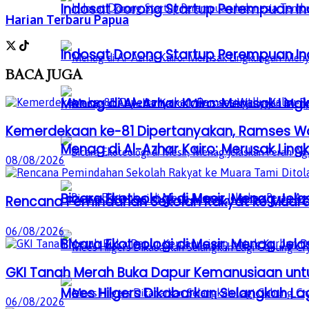
Indosat Dorong Startup Perempuan In
Harian Terbaru Papua
Indosat Dorong Startup Perempuan In
BACA
JUGA
Menag di Al-Azhar Kairo: Merusak Lin
Kemerdekaan ke-81 Dipertanyakan, Ramses Wal
Menag di Al-Azhar Kairo: Merusak Lin
08/08/2026
Bicara Ekoteologi di Mesir, Menag Je
Rencana Pemindahan Sekolah Rakyat ke Muara 
06/08/2026
Bicara Ekoteologi di Mesir, Menag Je
GKI Tanah Merah Buka Dapur Kemanusiaan unt
Mees Hilgers Dikabarkan Selangkah La
06/08/2026