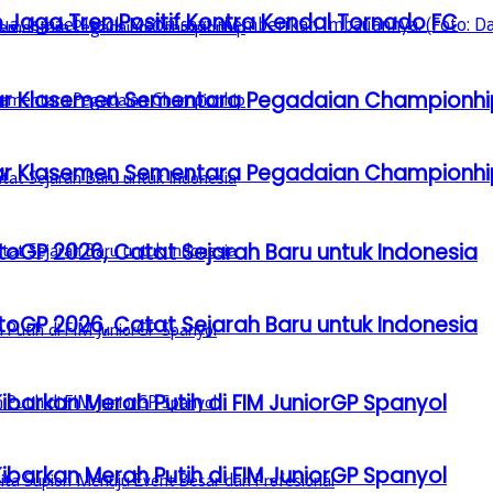
 Jaga Tren Positif Kontra Kendal Tornado FC
Besar Klasemen Sementara Pegadaian Championhi
Besar Klasemen Sementara Pegadaian Championhi
GP 2026, Catat Sejarah Baru untuk Indonesia
GP 2026, Catat Sejarah Baru untuk Indonesia
barkan Merah Putih di FIM JuniorGP Spanyol
barkan Merah Putih di FIM JuniorGP Spanyol