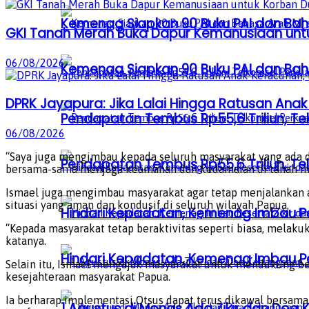
Kemenag Siapkan 90 Buku PAI dan Baha
GKI Tanah Merah Buka Dapur Kemanusiaan unt
06/08/2026
Kemenag Siapkan 90 Buku PAI dan Baha
DPRK Jayapura: Jika Lalai Hingga Ratusan Anak
Pendapatan Tembus Rp55,6 Triliun, Te
06/08/2026
“Saya juga mengimbau kepada seluruh masyarakat yang ada
Pendapatan Tembus Rp55,6 Triliun, Te
bersama-sama menjaga keamanan dan kedamaian di tanah ini
Ismael juga mengimbau masyarakat agar tetap menjalankan a
situasi yang aman dan kondusif di seluruh wilayah Papua.
Hindari Kepadatan, Kemenag Imbau Pe
“Kepada masyarakat tetap beraktivitas seperti biasa, melak
katanya.
Hindari Kepadatan, Kemenag Imbau Pe
Selain itu, Ismael mengajak masyarakat untuk mendukung b
kesejahteraan masyarakat Papua.
Ia berharap implementasi Otsus dapat terus dikawal bersam
1 Agustus di Monas Ada Zikir dan Do