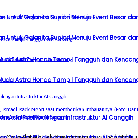
n Untuk Galanita Supiori Menuju Event Besar dan
n Untuk Galanita Supiori Menuju Event Besar dan
 Muda Astra Honda Tampil Tangguh dan Kencan
 Muda Astra Honda Tampil Tangguh dan Kencan
 Ismael Isack Mebri saat memberikan Imbauannya. (Foto: Daru
n Asia Pasifik dengan Infrastruktur AI Canggih
n Asia Pasifik dengan Infrastruktur AI Canggih
m Masyarakat Adat Tabi Provinsi Papua, Ismael Isack Mebri, 