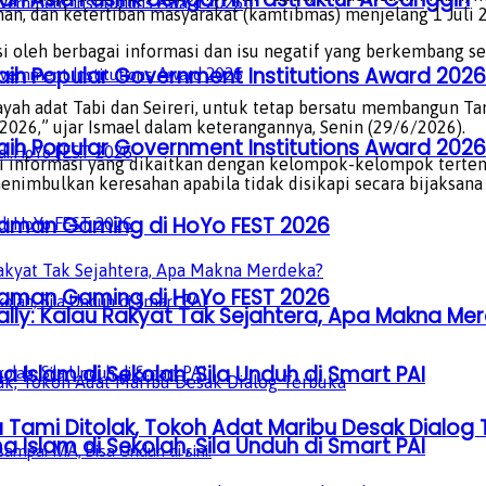
nan, dan ketertiban masyarakat (kamtibmas) menjelang 1 Juli 
oleh berbagai informasi dan isu negatif yang berkembang ser
aih Popular Government Institutions Award 2026
ayah adat Tabi dan Seireri, untuk tetap bersatu membangun T
2026,” ujar Ismael dalam keterangannya, Senin (29/6/2026).
aih Popular Government Institutions Award 2026
i informasi yang dikaitkan dengan kelompok-kelompok terte
 menimbulkan keresahan apabila tidak disikapi secara bijaksana
laman Gaming di HoYo FEST 2026
laman Gaming di HoYo FEST 2026
ly: Kalau Rakyat Tak Sejahtera, Apa Makna Me
a Islam di Sekolah, Sila Unduh di Smart PAI
Tami Ditolak, Tokoh Adat Maribu Desak Dialog 
a Islam di Sekolah, Sila Unduh di Smart PAI