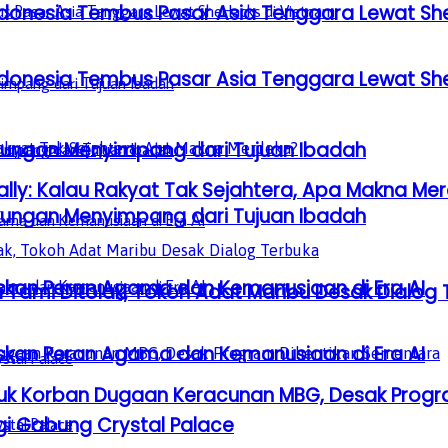
donesia Tembus Pasar Asia Tenggara Lewat Sh
donesia Tembus Pasar Asia Tenggara Lewat Sh
gkungan Menyimpang dari Tujuan Ibadah
ly: Kalau Rakyat Tak Sejahtera, Apa Makna Me
gkungan Menyimpang dari Tujuan Ibadah
laskan Peran Agama dan Kemanusiaan di Era AI
Tami Ditolak, Tokoh Adat Maribu Desak Dialog 
laskan Peran Agama dan Kemanusiaan di Era AI
uk Korban Dugaan Keracunan MBG, Desak Progr
gi Gabung Crystal Palace