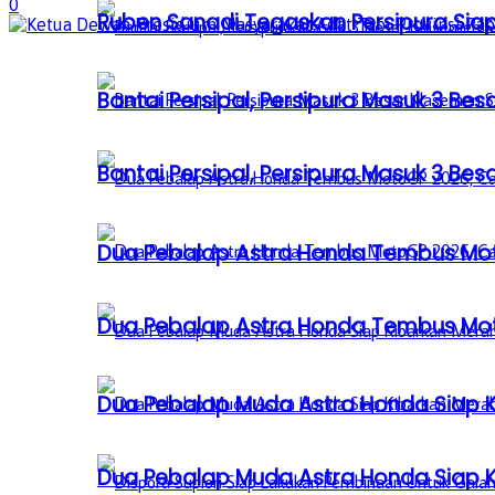
0
Ruben Sanadi Tegaskan Persipura Siap
Bantai Persipal, Persipura Masuk 3 
Bantai Persipal, Persipura Masuk 3 
Dua Pebalap Astra Honda Tembus Moto
Dua Pebalap Astra Honda Tembus Moto
Dua Pebalap Muda Astra Honda Siap Ki
Dua Pebalap Muda Astra Honda Siap Ki