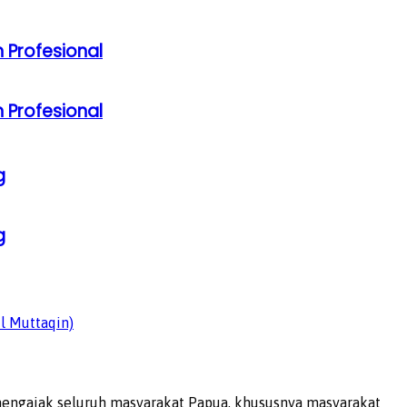
 Profesional
 Profesional
g
g
l Muttaqin)
mengajak seluruh masyarakat Papua, khususnya masyarakat