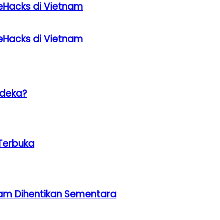
eHacks di Vietnam
eHacks di Vietnam
rdeka?
Terbuka
am Dihentikan Sementara