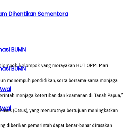
am Dihentikan Sementara
rmasi BUMN
n kelompok-kelompok yang merayakan HUT OPM. Mari
rmasi BUMN
maupun menempuh pendidikan, serta bersama-sama menjaga
Awal
emerintah menjaga ketertiban dan keamanan di Tanah Papua,”
Awal
husus (Otsus), yang menurutnya bertujuan meningkatkan
ng diberikan pemerintah dapat benar-benar dirasakan