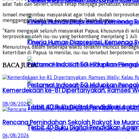
adat Tabi dan Seireri, untuk tetap menjaga persatuan, keama
Ismael mengimbau masyarakat agar tidak mudah terprovokasi 
mengganggu stabilitas keamanan di Tanah Papua.
Kinerja Humas Diapresiasi, Kemenag R
“Kami mengajak seluruh masyarakat Papua, khususnya di wil
terprovokasi oleh isu-isu yang berkembang menjelang 1 Juli 
Kinerja Humas Diapresiasi, Kemenag R
Menurutnya, dalam beberapa waktu terakhir muncul berbaga
ketertiban di Papua. Ia menilai, isu-isu tersebut berpotensi
Pertama! Indosat 5G Hidupkan Penga
BACA
JUGA
Pertama! Indosat 5G Hidupkan Penga
Kemerdekaan ke-81 Dipertanyakan, Ramses Wal
08/08/2026
Terbit 40 Buku Digital Pendidikan Agam
Rencana Pemindahan Sekolah Rakyat ke Muara 
Terbit 40 Buku Digital Pendidikan Agam
06/08/2026