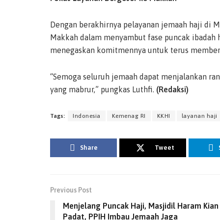
Dengan berakhirnya pelayanan jemaah haji di M
Makkah dalam menyambut fase puncak ibadah ha
menegaskan komitmennya untuk terus memberik
“Semoga seluruh jemaah dapat menjalankan rang
yang mabrur,” pungkas Luthfi.
(Redaksi)
Tags:
Indonesia
Kemenag RI
KKHI
layanan haji
Share
Tweet
Previous Post
Menjelang Puncak Haji, Masjidil Haram Kian
Padat, PPIH Imbau Jemaah Jaga