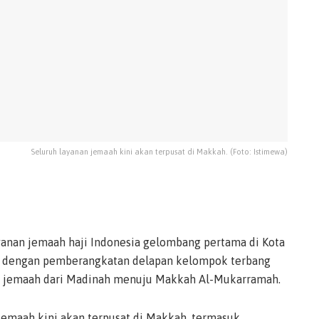
Seluruh layanan jemaah kini akan terpusat di Makkah. (Foto: Istimewa)
anan jemaah haji Indonesia gelombang pertama di Kota
ndai dengan pemberangkatan delapan kelompok terbang
67 jemaah dari Madinah menuju Makkah Al-Mukarramah.
 jemaah kini akan terpusat di Makkah, termasuk