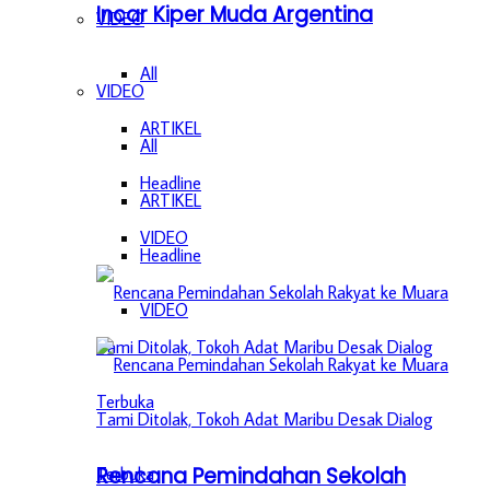
Incar Kiper Muda Argentina
VIDEO
All
VIDEO
ARTIKEL
All
Headline
ARTIKEL
VIDEO
Headline
VIDEO
Rencana Pemindahan Sekolah