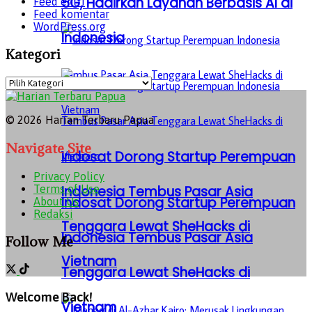
5G, Hadirkan Layanan Berbasis AI di
Feed entri
Feed komentar
WordPress.org
Indonesia
Kategori
Kategori
© 2026 Harian Terbaru Papua
Navigate Site
Indosat Dorong Startup Perempuan
Privacy Policy
Terms of Use
Indonesia Tembus Pasar Asia
Indosat Dorong Startup Perempuan
About Us
Redaksi
Tenggara Lewat SheHacks di
Indonesia Tembus Pasar Asia
Follow Me
Vietnam
Tenggara Lewat SheHacks di
Welcome Back!
Vietnam