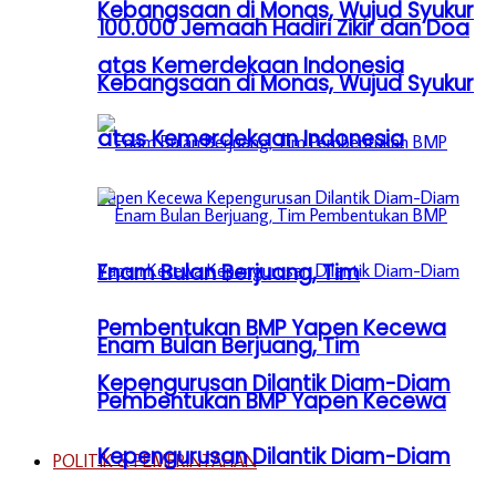
Kebangsaan di Monas, Wujud Syukur
100.000 Jemaah Hadiri Zikir dan Doa
atas Kemerdekaan Indonesia
Kebangsaan di Monas, Wujud Syukur
atas Kemerdekaan Indonesia
Enam Bulan Berjuang, Tim
Pembentukan BMP Yapen Kecewa
Enam Bulan Berjuang, Tim
Kepengurusan Dilantik Diam-Diam
Pembentukan BMP Yapen Kecewa
Kepengurusan Dilantik Diam-Diam
POLITIK & PEMERINTAHAN