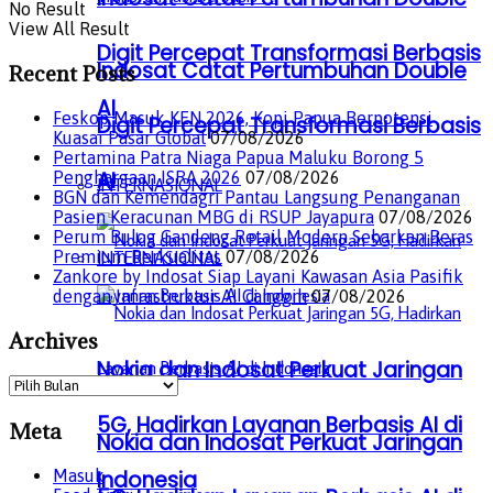
No Result
View All Result
Digit Percepat Transformasi Berbasis
Indosat Catat Pertumbuhan Double
Recent Posts
AI
Feskop Masuk KEN 2026, Kopi Papua Berpotensi
Digit Percepat Transformasi Berbasis
Kuasai Pasar Global
07/08/2026
Pertamina Patra Niaga Papua Maluku Borong 5
AI
Penghargaan ISRA 2026
07/08/2026
INTERNASIONAL
BGN dan Kemendagri Pantau Langsung Penanganan
Pasien Keracunan MBG di RSUP Jayapura
07/08/2026
Perum Bulog Gandeng Retail Modern Sebarkan Beras
Premium Berkualitas
07/08/2026
INTERNASIONAL
Zankore by Indosat Siap Layani Kawasan Asia Pasifik
dengan Infrastruktur AI Canggih
07/08/2026
Archives
Nokia dan Indosat Perkuat Jaringan
Archives
5G, Hadirkan Layanan Berbasis AI di
Meta
Nokia dan Indosat Perkuat Jaringan
Indonesia
Masuk