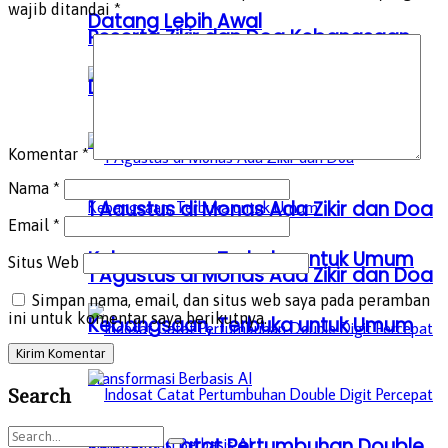
wajib ditandai
*
Datang Lebih Awal
Peserta Zikir dan Doa Kebangsaan
Datang Lebih Awal
Komentar
*
Nama
*
1 Agustus di Monas Ada Zikir dan Doa
Email
*
Kebangsaan, Terbuka untuk Umum
Situs Web
1 Agustus di Monas Ada Zikir dan Doa
Simpan nama, email, dan situs web saya pada peramban
ini untuk komentar saya berikutnya.
Kebangsaan, Terbuka untuk Umum
Search
Indosat Catat Pertumbuhan Double