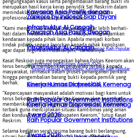
pengungkapan kasus serta pengembalian barang bukti ini
merupakan hasil kerja keras penyidik Sat Reskrim dalam
Kawasan Asia Pasifik dengan
menindaklanjuti setiap laporan masyarakat secara
Zankore by Indosat Siap Layani
profesional, transparan dan akuntabel.
Infrastruktur AI Canggih
“Kami mengimbau kepada masyarakat agar lebih berhati-
Kawasan Asia Pasifik dengan
hati dalam melakukan transaksi maupun meminjamkan
kendaraan kepada pihak lain. Apabila menjadi korban
tindak pidana, segera laporkan kepada pihak kepolisian
Infrastruktur AI Canggih
agar dapat segera ditindaklanjuti,” tambahnya.
Kasat Reskrim juga menegaskan bahwa Polres Keerom akan
terus berupaya memberikan pelayanan terbaik kepada
masyarakat, termasuk dalam proses penanganan perkara
hingga pengembalian barang bukti kepada pemilik yang
berhak.
Kinerja Humas Diapresiasi, Kemenag
“Kepercayaan masyarakat adalah motivasi bagi kami untuk
Raih Popular Government Institutions
terus bekerja maksimal. Polres Keerom akan terus hadir
Kinerja Humas Diapresiasi, Kemenag
memberikan perlindungan, pengayoman, dan pelayanan
terbaik guna menciptakan situasi kamtibmas yang aman
Award 2026
dan kondusif di wilayah Kabupaten Keerom,” tutup Kasat
Raih Popular Government Institutions
Reskrim.
Selama kegiatan serah terima barang bukti berlangsung,
Award 2026
situasi berjalan aman, tertib dan lancar.
(Redaksi)