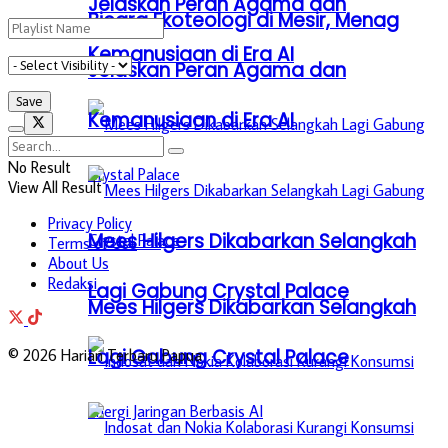
Jelaskan Peran Agama dan
Bicara Ekoteologi di Mesir, Menag
Kemanusiaan di Era AI
Jelaskan Peran Agama dan
Kemanusiaan di Era AI
No Result
View All Result
Privacy Policy
Mees Hilgers Dikabarkan Selangkah
Terms of Use
About Us
Redaksi
Lagi Gabung Crystal Palace
Mees Hilgers Dikabarkan Selangkah
Lagi Gabung Crystal Palace
© 2026 Harian Terbaru Papua