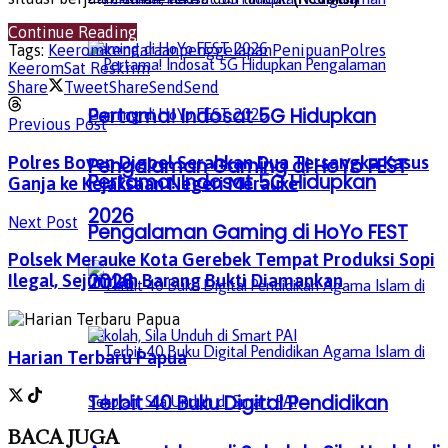
Continue Reading
Tags:
Keerom
kendaraan
penggelapan
Penipuan
Polres
Keerom
Sat Reskrim
Share
Tweet
Share
Send
Send
Pertama! Indosat 5G Hidupkan
Previous Post
Polres Boven Digoel Serahkan Dua Tersangka Kasus
Pengalaman Gaming di HoYo FEST
Pertama! Indosat 5G Hidupkan
Ganja ke Kejaksaan Negeri Merauke
2026
Next Post
Pengalaman Gaming di HoYo FEST
Polsek Merauke Kota Gerebek Tempat Produksi Sopi
2026
Ilegal, Sejumlah Barang Bukti Diamankan
Harian Terbaru Papua
Terbit 40 Buku Digital Pendidikan
BACA
JUGA