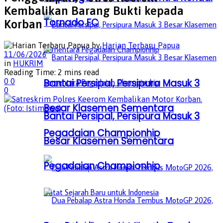
Kembalikan Barang Bukti kepada
Tornado FC
Korban
by
Harian Terbaru Papua
11/06/2026
in
HUKRIM
Reading Time: 2 mins read
Bantai Persipal, Persipura Masuk 3
0
0
0
Besar Klasemen Sementara
Bantai Persipal, Persipura Masuk 3
Pegadaian Championhip
Besar Klasemen Sementara
Pegadaian Championhip