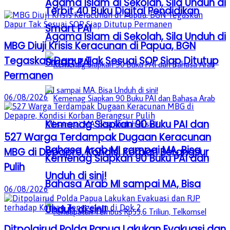
Agama Islam di Sekolah, Sila Unduh di
Terbit 40 Buku Digital Pendidikan
Smart PAI
Agama Islam di Sekolah, Sila Unduh di
MBG Diuji Krisis Keracunan di Papua, BGN
Tegaskan Dapur Tak Sesuai SOP Siap Ditutup
Smart PAI
Permanen
06/08/2026
Kemenag Siapkan 90 Buku PAI dan
527 Warga Terdampak Dugaan Keracunan
Bahasa Arab MI sampai MA, Bisa
MBG di Depapre, Kondisi Korban Berangsur
Kemenag Siapkan 90 Buku PAI dan
Pulih
Unduh di sini!
Bahasa Arab MI sampai MA, Bisa
06/08/2026
Unduh di sini!
Ditpolairud Polda Papua Lakukan Evakuasi dan