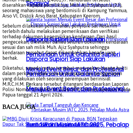
Spanyol
diserahkan kepada pemiliknya, Muh. Ajiz Syahputra (23),
seorang mahasiswa yang berdomisili di Kampung Yammua,
Arso VI, Distrik Arso Barat, Kabupaten Keerom.
Sebelum dilakukan penyerahan, penyidik Sat Reskrim
terlebih dahulu melakukan pemeriksaan dan verifikasi
terhadap dokumen kepemilikan kendaraan. Dari hasil
Dispora Supiori Siap Lakukan
pengecekan, diketahui bahwa seluruh dokumen kendaraan
sesuai dan sah milik Muh. Ajiz Syahputra sehingga
kendaraan tersebut dapat dikembalikan kepada yang
Pembinaan Untuk Galanita Supiori
Dispora Supiori Siap Lakukan
berhak.
Menuju Event Besar dan Profesional
Diketahui, sepeda motor tersebut merupakan barang bukti
Pembinaan Untuk Galanita Supiori
dalam perkara tindak pidana penipuan dan penggelapan
yang dilakukan oleh seorang perempuan berinisial
M.R.C.H.M. Perkara tersebut ditangani berdasarkan Laporan
Menuju Event Besar dan Profesional
Polisi Nomor: LP/B/90/IV/2026/SPKT/Polres Keerom/Polda
Papua tanggal 21 April 2026.
BACA
JUGA
Tuntaskan Musim IATC 2025, Pebalap