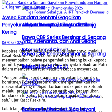
Avsec Bandara Sentani Gagalkan
Penyelundupan Hampir 1 Kilogram Ganja
Arbi, Adenanta, dan Andi Gilang
Kering
Bawa CBR Series Bersinar di Sepang
Arbi, Adenanta, dan Andi Gilang
06/08/2026
International Circuit
Kapolres Keerom AKBP Astoto Budi Rahmantyo, melalui
Bawa CBR Series Bersinar di Sepang
Kasat Reskrim Polres Keerom AKP Jetny L. Sohilait,
menyampaikan bahwa pengembalian barang bukti kepada
pemilik yang sah merupakan bentuk nyata kehadiran Polri
International Circuit
NASIONAL
dalam memberikan rasa keadilan kepada masyarakat.
“Pengembalian kendaraan ini merupakan bagian dari
komitmen Polres Keerom untuk mengembalikan hak
NASIONAL
masyarakat yang menjadi korban tindak pidana. Setelah
melalui proses penyidikan dan verifikasi kepemilikan,
kendaraan tersebut kami serahkan kepada pemilik yang
sah,” ujar Kasat Reskrim.
Zankore by Indosat Siap Layani
Lebih lanjut disampaikan bahwa keberhasilan