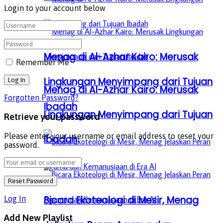
Login to your account below
Menag di Al-Azhar Kairo: Merusak
Remember Me
Lingkungan Menyimpang dari Tujuan
Menag di Al-Azhar Kairo: Merusak
Forgotten Password?
Ibadah
Lingkungan Menyimpang dari Tujuan
Retrieve your password
Please enter your username or email address to reset your
Ibadah
password.
Bicara Ekoteologi di Mesir, Menag
Log In
Add New Playlist