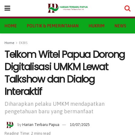
HOME
POLITIK & PEMERINTAHAN
HUKRIM
NEWS
Home
EKBIS
Telkom Witel Papua Dorong
Digitalisasi UMKM Lewat
Talkshow dan Dialog
Interaktif
Diharapkan pelaku UMKM mendapatkan
pengetahuan baru yang bermanfaat
by
Harian Terbaru Papua
10/07/2025
Reading Time: 2 mins read