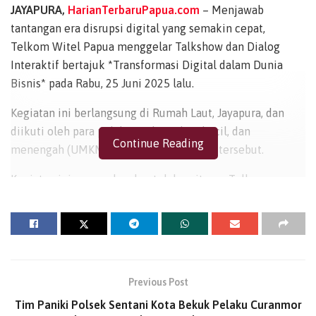
JAYAPURA,
HarianTerbaruPapua.com
– Menjawab
tantangan era disrupsi digital yang semakin cepat,
Telkom Witel Papua menggelar Talkshow dan Dialog
Interaktif bertajuk *Transformasi Digital dalam Dunia
Bisnis* pada Rabu, 25 Juni 2025 lalu.
Kegiatan ini berlangsung di Rumah Laut, Jayapura, dan
diikuti oleh para pelaku usaha mikro, kecil, dan
Continue Reading
menengah (UMKM) yang aktif di wilayah tersebut.
Kegiatan ini merupakan bentuk komitmen Telkom
Regional 5 melalui Witel Papua dalam mendukung
percepatan digitalisasi sektor UMKM, sekaligus
memberikan edukasi praktis mengenai pentingnya
transformasi digital dalam menjalankan usaha. Diikuti
oleh 15 UMKM lokal, kegiatan ini berlangsung dalam
Previous Post
suasana interaktif dan penuh semangat kolaborasi.
Tim Paniki Polsek Sentani Kota Bekuk Pelaku Curanmor