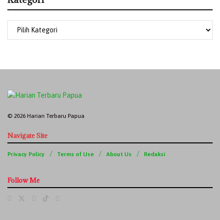
© 2026 Harian Terbaru Papua
Navigate Site
Privacy Policy
Terms of Use
About Us
Redaksi
Follow Me