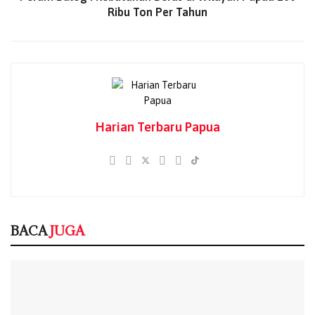
yang kita pilih harus bisa membawa perubahan positif dan
Ribu Ton Per Tahun
membangun kehidupan yang lebih baik bagi seluruh
masyarakat Papua,” tambahnya.
Pendeta Yones Wenda mengingatkan masyarakat untuk
menghindari konflik dan provokasi yang dapat memecah
belah persatuan. “Jangan kita sengaja menciptakan
konflik. Mari kita dukung siapa pun yang terpilih sebagai
Harian Terbaru Papua
gubernur dan wakil gubernur Papua. PSU ini adalah
kesempatan kita untuk memilih pemimpin terbaik,”
tegasnya.
BACA
JUGA
BACA
JUGA
Rencana Pemindahan Sekolah Rakyat ke
Muara Tami Ditolak, Tokoh Adat Maribu
Desak Dialog Terbuka
06/08/2026