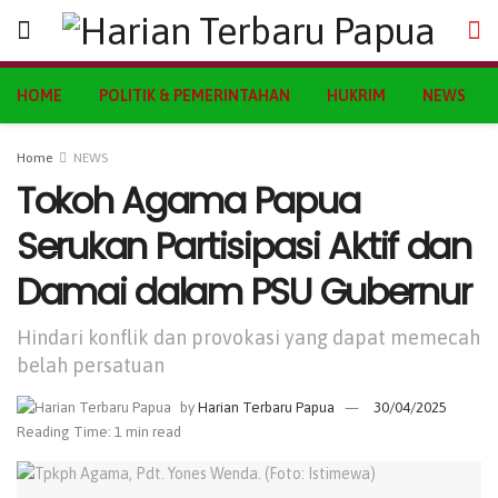
HOME
POLITIK & PEMERINTAHAN
HUKRIM
NEWS
Home
NEWS
Tokoh Agama Papua
Serukan Partisipasi Aktif dan
Damai dalam PSU Gubernur
Hindari konflik dan provokasi yang dapat memecah
belah persatuan
by
Harian Terbaru Papua
30/04/2025
Reading Time: 1 min read