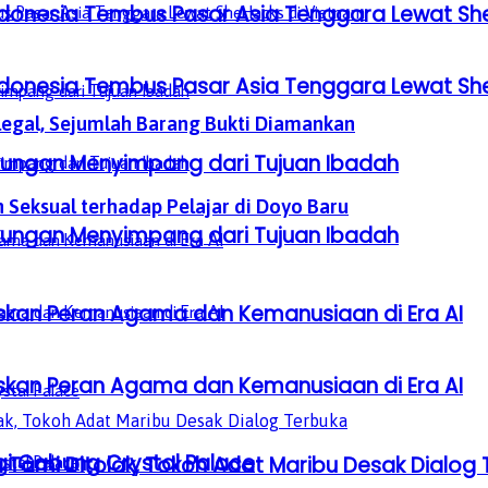
donesia Tembus Pasar Asia Tenggara Lewat Sh
donesia Tembus Pasar Asia Tenggara Lewat Sh
legal, Sejumlah Barang Bukti Diamankan
gkungan Menyimpang dari Tujuan Ibadah
 Seksual terhadap Pelajar di Doyo Baru
gkungan Menyimpang dari Tujuan Ibadah
laskan Peran Agama dan Kemanusiaan di Era AI
laskan Peran Agama dan Kemanusiaan di Era AI
gi Gabung Crystal Palace
Tami Ditolak, Tokoh Adat Maribu Desak Dialog 