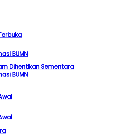
Terbuka
rmasi BUMN
am Dihentikan Sementara
rmasi BUMN
Awal
Awal
ra