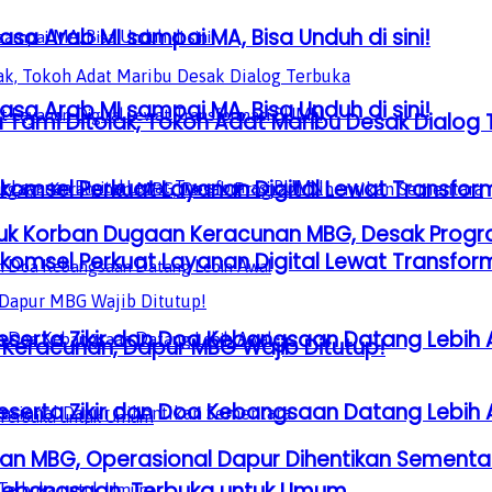
sa Arab MI sampai MA, Bisa Unduh di sini!
sa Arab MI sampai MA, Bisa Unduh di sini!
Tami Ditolak, Tokoh Adat Maribu Desak Dialog 
lkomsel Perkuat Layanan Digital Lewat Transfo
uk Korban Dugaan Keracunan MBG, Desak Progr
lkomsel Perkuat Layanan Digital Lewat Transfo
serta Zikir dan Doa Kebangsaan Datang Lebih 
 Keracunan, Dapur MBG Wajib Ditutup!
serta Zikir dan Doa Kebangsaan Datang Lebih 
an MBG, Operasional Dapur Dihentikan Sementa
a Kebangsaan, Terbuka untuk Umum