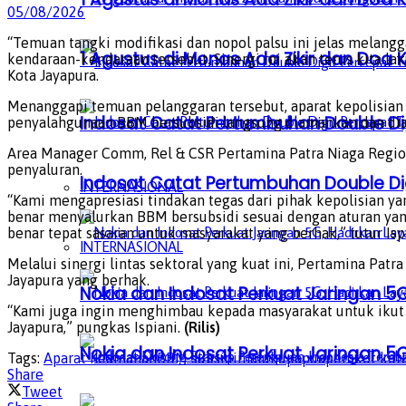
05/08/2026
“Temuan tangki modifikasi dan nopol palsu ini jelas melang
1 Agustus di Monas Ada Zikir dan Do
kendaraan-kendaraan tersebut. Sinergi ini akan terus kita l
Kota Jayapura.
Menanggapi temuan pelanggaran tersebut, aparat kepolisian 
Indosat Catat Pertumbuhan Double Dig
penyalahgunaan BBM bersubsidi langsung diamankan dan diang
Area Manager Comm, Rel & CSR Pertamina Patra Niaga Regio
penyaluran.
Indosat Catat Pertumbuhan Double Dig
INTERNASIONAL
“Kami mengapresiasi tindakan tegas dari pihak kepolisian y
benar menyalurkan BBM bersubsidi sesuai dengan aturan ya
benar tepat sasaran untuk masyarakat yang berhak,” tutur Isp
INTERNASIONAL
Melalui sinergi lintas sektoral yang kuat ini, Pertamina Pa
Jayapura yang berhak.
Nokia dan Indosat Perkuat Jaringan 5G
“Kami juga ingin menghimbau kepada masyarakat untuk ikut
Jayapura,” pungkas Ispiani.
(Rilis)
Nokia dan Indosat Perkuat Jaringan 5G
Tags:
Aparat Keamanan
BBM subsidi
maluku
papua
pemkot kot
Share
Tweet