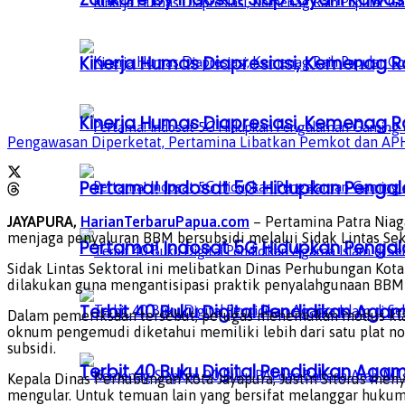
Kinerja Humas Diapresiasi, Kemenag R
Kinerja Humas Diapresiasi, Kemenag R
Pengawasan Diperketat, Pertamina Libatkan Pemkot dan APH 
Pertama! Indosat 5G Hidupkan Penga
JAYAPURA,
HarianTerbaruPapua.com
– Pertamina Patra Nia
menjaga penyaluran BBM bersubsidi melalui Sidak Lintas Se
Pertama! Indosat 5G Hidupkan Penga
Sidak Lintas Sektoral ini melibatkan Dinas Perhubungan Kota J
dilakukan guna mengantisipasi praktik penyalahgunaan BBM b
Terbit 40 Buku Digital Pendidikan Agam
Dalam pemeriksaan tersebut, petugas menemukan modus klasi
oknum pengemudi diketahui memiliki lebih dari satu plat no
subsidi.
Terbit 40 Buku Digital Pendidikan Agam
Kepala Dinas Perhubungan Kota Jayapura, Justin Sitorus meny
mengular. Untuk temuan lain yang bersifat melanggar hukum