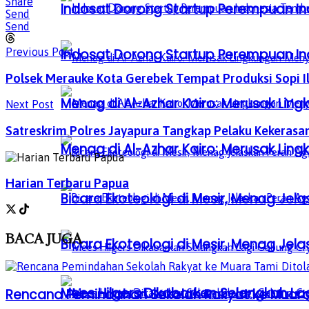
Share
Indosat Dorong Startup Perempuan In
Send
Send
Previous Post
Indosat Dorong Startup Perempuan In
Polsek Merauke Kota Gerebek Tempat Produksi Sopi I
Menag di Al-Azhar Kairo: Merusak Lin
Next Post
Satreskrim Polres Jayapura Tangkap Pelaku Kekerasan
Menag di Al-Azhar Kairo: Merusak Lin
Harian Terbaru Papua
Bicara Ekoteologi di Mesir, Menag Je
BACA
JUGA
Bicara Ekoteologi di Mesir, Menag Je
Mees Hilgers Dikabarkan Selangkah La
Rencana Pemindahan Sekolah Rakyat ke Muara 