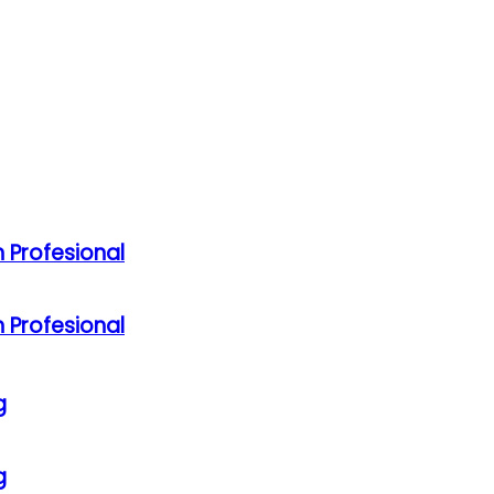
 Profesional
 Profesional
g
g