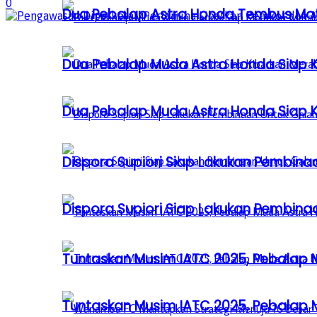
0
Dua Pebalap Astra Honda Tembus Moto
Dua Pebalap Muda Astra Honda Siap Ki
Dua Pebalap Muda Astra Honda Siap Ki
Dispora Supiori Siap Lakukan Pembinaa
Dispora Supiori Siap Lakukan Pembinaa
Tuntaskan Musim IATC 2025, Pebalap
Tuntaskan Musim IATC 2025, Pebalap