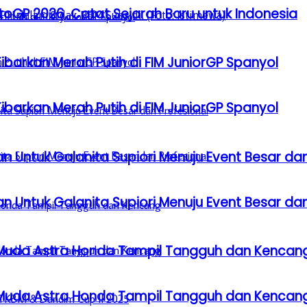
GP 2026, Catat Sejarah Baru untuk Indonesia
barkan Merah Putih di FIM JuniorGP Spanyol
barkan Merah Putih di FIM JuniorGP Spanyol
n Untuk Galanita Supiori Menuju Event Besar dan
n Untuk Galanita Supiori Menuju Event Besar dan
 Muda Astra Honda Tampil Tangguh dan Kencan
 Muda Astra Honda Tampil Tangguh dan Kencan