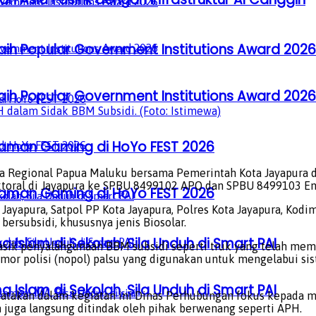
aih Popular Government Institutions Award 2026
aih Popular Government Institutions Award 2026
dalam Sidak BBM Subsidi. (Foto: Istimewa)
laman Gaming di HoYo FEST 2026
ga Regional Papua Maluku bersama Pemerintah Kota Jayapur
ktoral di Jayapura ke SPBU 8499102 APO dan SPBU 8499103 Ent
laman Gaming di HoYo FEST 2026
ayapura, ​Satpol PP Kota Jayapura, ​Polres Kota Jayapura, ​Kodi
ersubsidi, khususnya jenis Biosolar.
a Islam di Sekolah, Sila Unduh di Smart PAI
k penyalahgunaan BBM subsidi seperti truk yang telah memodi
mor polisi (nopol) palsu yang digunakan untuk mengelabui si
a Islam di Sekolah, Sila Unduh di Smart PAI
atakan dalam kegiatan ini Dinas Perhubungan fokus kepada men
 juga langsung ditindak oleh pihak berwenang seperti APH.