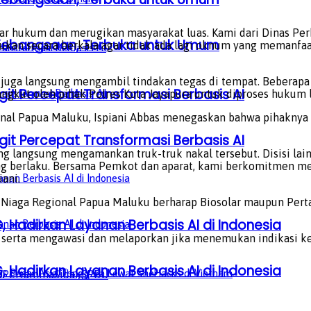
gar hukum dan merugikan masyarakat luas. Kami dari Dinas Per
a Kebangsaan, Terbuka untuk Umum
akukan secara berkala agar tidak ada lagi oknum yang memanfa
juga langsung mengambil tindakan tegas di tempat. Beberapa 
it Percepat Transformasi Berbasis AI
kut oleh pihak Polres Kota Jayapura untuk diproses hukum le
nal Papua Maluku, Ispiani Abbas menegaskan bahwa pihaknya
it Percepat Transformasi Berbasis AI
ang langsung mengamankan truk-truk nakal tersebut. Disisi la
ng berlaku. Bersama Pemkot dan aparat, kami berkomitmen m
iani.
tra Niaga Regional Papua Maluku berharap Biosolar maupun Pert
, Hadirkan Layanan Berbasis AI di Indonesia
 serta mengawasi dan melaporkan jika menemukan indikasi k
, Hadirkan Layanan Berbasis AI di Indonesia
a
Pertamina
Sidak
SPBU