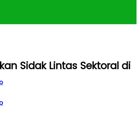
an Sidak Lintas Sektoral di
p
p