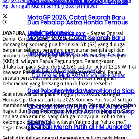
Satgas Damai Cartenz Tangkap Terduga Perantara Senjata
Dua Pebalap Astra Honda Tembus
Api Jaringan KKB di Sarmi. (Foto: Istimewa)
MotoGP 2026, Catat Sejarah Baru
Dua Pebalap Astra Honda Tembus
untuk Indonesia
JAYAPURA,
HarianTerbaruPapua.com
– Satgas Operasi
MotoGP 2026, Catat Sejarah Baru
Damai Cartenz (ODC) 2026 bersama Polres Sarmi
menangkap seorang pria berinisial YK (52) yang diduga
berperan sebagai perantara penyaluran senjata api dan
untuk Indonesia
amunisi kepada jaringan Kelompok Kriminal Bersenjata
(KKB) di wilayah Papua Pegunungan. Penangkapan
dilakukan pada Sabtu (6/6/2026), sekitar pukul 13.16 WIT di
kawasan Pasar Sentral Sarmi, Kabupaten Sarmi, Papua,
setelah personel memperoleh informasi mengenai
keberadaan yang bersangkutan di lokasi tersebut.
Dua Pebalap Muda Astra Honda Siap
Saat diwawancarai pada Minggu (7/6/2026), Kasatgas
Humas Ops Damai Cartenz 2026 Kombes Pol. Yusuf Sutejo
membenarkan penangkapan tersebut. “Kasus ini merupakan
Kibarkan Merah Putih di FIM JuniorGP
Dua Pebalap Muda Astra Honda Siap
bagian dari pengembangan penyidikan jaringan pemasok
senjata dan amunisi yang diduga menyuplai kebutuhan
Spanyol
kelompok bersenjata di wilayah Yalimo dan Yahukimo,”
Kibarkan Merah Putih di FIM JuniorGP
tegas Kasatgas Humas.
Sejak dimulainya operasi penegakan hukum pada Maret