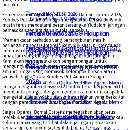
berlaku.
Sementara itu, Wakil Kepala Operasi Damai Cartenz 2026,
Kombes Pol. Adarma Sinaga, mengatakan bahwa penyidik
masih terus mendalami peran tersangka YK dalam jaringan
pemasokan senjata dan amunisi tersebut.
Pertama! Indosat 5G Hidupkan
“Pemeriksaan terhadap yang bersangkutan masih
berlangsung secara intensif. Penyidik saat ini mendalami
Pengalaman Gaming di HoYo FEST
jalur distribusi, pola komunikasi, serta keterlibatan pihak-
Pertama! Indosat 5G Hidupkan
pihak lain yang diduga menjadi bagian dari jaringan ini.
Kami akan terus melakukan pengembangan untuk
2026
Pengalaman Gaming di HoYo FEST
mengungkap seluruh mata rantai peredaran senjata dan
amunisi ilegal yang memasok kelompok bersenjata di
wilayah Papua,” kata Kombes Pol. Adarma Sinaga.
2026
Ia juga mengimbau masyarakat untuk terus berperan aktif
membantu petugas dengan memberikan informasi apabila
mengetahui adanya aktivitas mencurigakan yang berkaitan
dengan peredaran senjata maupun amunisi ilegal.
Satgas Operasi Damai Cartenz menegaskan akan terus
Terbit 40 Buku Digital Pendidikan
melakukan pengembangan penyidikan guna mengungkap
seluruh pihak yang terlibat dalam jaringan pemasokan
senjata api dan amunisi ilegal di Papua. Petugas juga