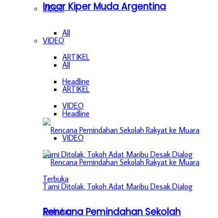
Incar Kiper Muda Argentina
VIDEO
All
VIDEO
ARTIKEL
All
Headline
ARTIKEL
VIDEO
Headline
VIDEO
Rencana Pemindahan Sekolah