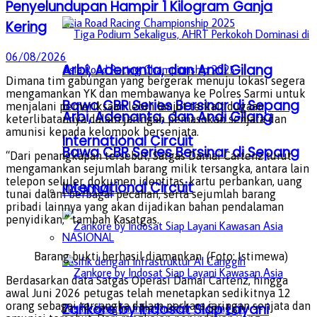
Penyelundupan Hampir 1 Kilogram Ganja
Kering
06/08/2026
Arbi, Adenanta, dan Andi Gilang
Dimana tim gabungan yang bergerak menuju lokasi segera
mengamankan YK dan membawanya ke Polres Sarmi untuk
Bawa CBR Series Bersinar di Sepang
menjalani pemeriksaan lebih lanjut terkait dugaan
Arbi, Adenanta, dan Andi Gilang
keterlibatannya dalam jaringan pemasokan senjata dan
amunisi kepada kelompok bersenjata.
International Circuit
Bawa CBR Series Bersinar di Sepang
“Dari penangkapan tersebut, Satgas Damai Cartenz turut
mengamankan sejumlah barang milik tersangka, antara lain
telepon seluler, dokumen identitas, kartu perbankan, uang
International Circuit
NASIONAL
tunai dalam berbagai pecahan, serta sejumlah barang
pribadi lainnya yang akan dijadikan bahan pendalaman
penyidikan,” tambah Kasatgas.
NASIONAL
Barang bukti berhasil diamankan. (Foto: Istimewa)
Berdasarkan data Satgas Operasi Damai Cartenz, hingga
awal Juni 2026 petugas telah menetapkan sedikitnya 12
orang sebagai tersangka dalam perkara jaringan senjata dan
Zankore by Indosat Siap Layani