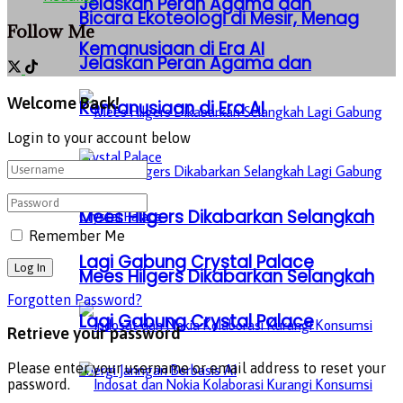
Jelaskan Peran Agama dan
Bicara Ekoteologi di Mesir, Menag
Follow Me
Kemanusiaan di Era AI
Jelaskan Peran Agama dan
Welcome Back!
Kemanusiaan di Era AI
Login to your account below
Mees Hilgers Dikabarkan Selangkah
Remember Me
Lagi Gabung Crystal Palace
Mees Hilgers Dikabarkan Selangkah
Forgotten Password?
Lagi Gabung Crystal Palace
Retrieve your password
Please enter your username or email address to reset your
password.