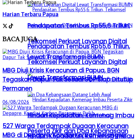
Harian Terbaru Papua
Pendapatan Tembus Rp55,6 Triliun,
BACA
JUGA
Telkomsel Perkuat Layanan Digital
Pendapatan Tembus Rp55,6 Triliun,
Lewat Transformasi BUMN
Telkomsel Perkuat Layanan Digital
MBG Diuji Krisis Keracunan di Papua, BGN
Lewat Transformasi BUMN
Tegaskan Dapur Tak Sesuai SOP Siap Ditutup
Permanen
06/08/2026
Hindari Kepadatan, Kemenag Imbau
527 Warga Terdampak Dugaan Keracunan
Peserta Zikir dan Doa Kebangsaan
MBG di Depapre, Kondisi Korban Berangsur
Hindari Kepadatan, Kemenag Imbau