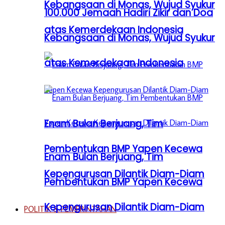
Kebangsaan di Monas, Wujud Syukur
100.000 Jemaah Hadiri Zikir dan Doa
atas Kemerdekaan Indonesia
Kebangsaan di Monas, Wujud Syukur
atas Kemerdekaan Indonesia
Enam Bulan Berjuang, Tim
Pembentukan BMP Yapen Kecewa
Enam Bulan Berjuang, Tim
Kepengurusan Dilantik Diam-Diam
Pembentukan BMP Yapen Kecewa
Kepengurusan Dilantik Diam-Diam
POLITIK & PEMERINTAHAN