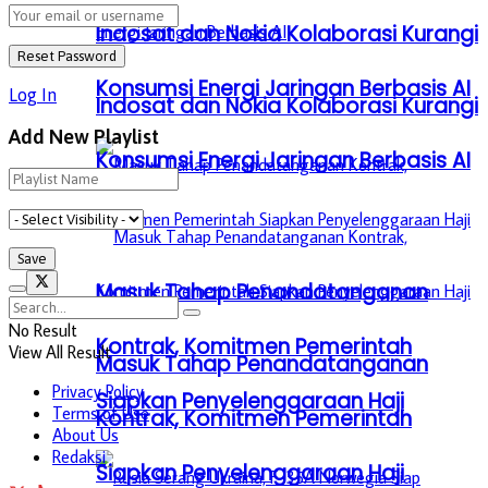
Indosat dan Nokia Kolaborasi Kurangi
Konsumsi Energi Jaringan Berbasis AI
Log In
Indosat dan Nokia Kolaborasi Kurangi
Add New Playlist
Konsumsi Energi Jaringan Berbasis AI
Masuk Tahap Penandatanganan
No Result
Kontrak, Komitmen Pemerintah
View All Result
Masuk Tahap Penandatanganan
Privacy Policy
Siapkan Penyelenggaraan Haji
Terms of Use
Kontrak, Komitmen Pemerintah
About Us
Redaksi
Siapkan Penyelenggaraan Haji