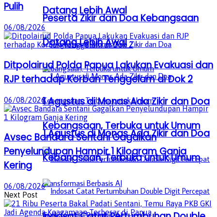
Pulih
Datang Lebih Awal
Peserta Zikir dan Doa Kebangsaan
06/08/2026
Datang Lebih Awal
Ditpolairud Polda Papua Lakukan Evakuasi dan
RJP terhadap Korban Tenggelam di Dok 2
1 Agustus di Monas Ada Zikir dan Doa
06/08/2026
Kebangsaan, Terbuka untuk Umum
1 Agustus di Monas Ada Zikir dan Doa
Avsec Bandara Sentani Gagalkan
Penyelundupan Hampir 1 Kilogram Ganja
Kebangsaan, Terbuka untuk Umum
Kering
06/08/2026
Next Post
Indosat Catat Pertumbuhan Double