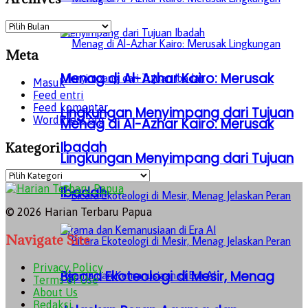
Archives
Meta
Menag di Al-Azhar Kairo: Merusak
Masuk
Feed entri
Feed komentar
Lingkungan Menyimpang dari Tujuan
WordPress.org
Menag di Al-Azhar Kairo: Merusak
Ibadah
Kategori
Lingkungan Menyimpang dari Tujuan
Kategori
Ibadah
© 2026 Harian Terbaru Papua
Navigate Site
Privacy Policy
Bicara Ekoteologi di Mesir, Menag
Terms of Use
About Us
Redaksi