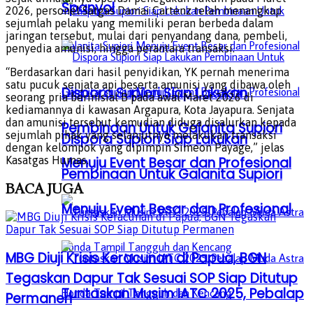
Spanyol
2026, personel Satgas Damai Cartenz telah menangkap
sejumlah pelaku yang memiliki peran berbeda dalam
jaringan tersebut, mulai dari penyandang dana, pembeli,
penyedia amunisi, hingga perantara transaksi.
“Berdasarkan dari hasil penyidikan, YK pernah menerima
satu pucuk senjata api beserta amunisi yang dibawa oleh
Dispora Supiori Siap Lakukan
seorang pria berinisial B pada awal Maret 2026 di
kediamannya di kawasan Argapura, Kota Jayapura. Senjata
dan amunisi tersebut kemudian diduga disalurkan kepada
Pembinaan Untuk Galanita Supiori
sejumlah pihak yang selanjutnya melakukan transaksi
Dispora Supiori Siap Lakukan
dengan kelompok yang dipimpin Simeon Payage,” jelas
Menuju Event Besar dan Profesional
Kasatgas Humas.
Pembinaan Untuk Galanita Supiori
BACA
JUGA
Menuju Event Besar dan Profesional
MBG Diuji Krisis Keracunan di Papua, BGN
Tegaskan Dapur Tak Sesuai SOP Siap Ditutup
Tuntaskan Musim IATC 2025, Pebalap
Permanen