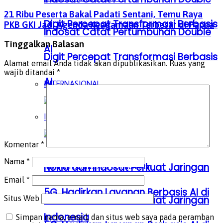
21 Ribu Peserta Bakal Padati Sentani, Temu Raya
Digit Percepat Transformasi Berbasis
PKB GKI Jadi Agenda Keagamaan Terbesar di Papua
Indosat Catat Pertumbuhan Double
Tinggalkan Balasan
AI
Digit Percepat Transformasi Berbasis
Alamat email Anda tidak akan dipublikasikan.
Ruas yang
wajib ditandai
*
AI
INTERNASIONAL
INTERNASIONAL
Komentar
*
Nama
*
Nokia dan Indosat Perkuat Jaringan
Email
*
5G, Hadirkan Layanan Berbasis AI di
Nokia dan Indosat Perkuat Jaringan
Situs Web
Indonesia
Simpan nama, email, dan situs web saya pada peramban