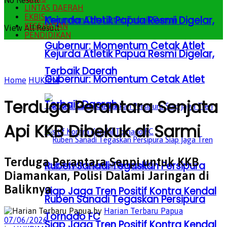
No Result
LINTAS DAERAH
EKBIS
Kejurda Atletik Papua Resmi Digelar,
KESEHATAN
View All Result
PENDIDIKAN
Gubernur: Momentum Cetak Atlet
Kejurda Atletik Papua Resmi Digelar,
Terbaik Daerah
Gubernur: Momentum Cetak Atlet
Home
HUKRIM
Terduga Perantara Senjata
Terbaik Daerah
Api KKB Dibekuk di Sarmi
Terduga Perantara Senpi untuk KKB
Ruben Sanadi Tegaskan Persipura
Diamankan, Polisi Dalami Jaringan di
Baliknya
Siap Jaga Tren Positif Kontra Kendal
Ruben Sanadi Tegaskan Persipura
by
Harian Terbaru Papua
Tornado FC
07/06/2026
Siap Jaga Tren Positif Kontra Kendal